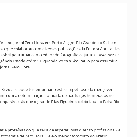
io no jornal Zero Hora, em Porto Alegre, Rio Grande do Sul, em
s o que colaborou com diversas publicações da Editora Abril, antes
Abril para atuar como editor de fotografia adjunto (1984/1986) e,
 agência Estado até 1991, quando volta a São Paulo para assumir o
jornal Zero Hora.
nel Brizola, e pude testemunhar o estilo impetuoso do meu jovem
tavam, com a determinação homicida de náufragos homiziados no
omparáveis às que o grande Elias Figueiroa celebrizou no Beira-Rio,
e proteínas do que seria de esperar. Mas o senso profissional - e
otografia de Zero Hora. Ele é o melhor fotógrafo do Brasil".