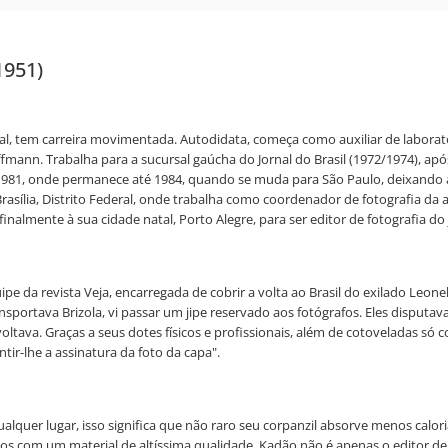
1951)
 tem carreira movimentada. Autodidata, começa como auxiliar de laboratór
mann. Trabalha para a sucursal gaúcha do Jornal do Brasil (1972/1974), apó
 1981, onde permanece até 1984, quando se muda para São Paulo, deixando a 
Brasília, Distrito Federal, onde trabalha como coordenador de fotografia da
nalmente à sua cidade natal, Porto Alegre, para ser editor de fotografia do 
pe da revista Veja, encarregada de cobrir a volta ao Brasil do exilado Leo
nsportava Brizola, vi passar um jipe reservado aos fotógrafos. Eles dispu
ltava. Graças a seus dotes físicos e profissionais, além de cotoveladas só c
ir-lhe a assinatura da foto da capa".
r lugar, isso significa que não raro seu corpanzil absorve menos calorias 
s com um material de altíssima qualidade. Kadão não é apenas o editor de f