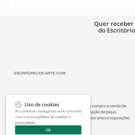
Quer receber
do Escritóri
Uso de cookies
O Escritório de Arte é um portal dedicado à compra e venda de
Ao continuar navegando você concorda
obras de arte de artistas consagrados, avaliação de peças
com a nossa
política de cookies e
individuais ou de espólios, curiosidades sobre artes e exposições.
privacidade
.
Ok