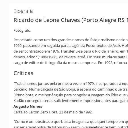
Biografia
Ricardo de Leone Chaves (Porto Alegre RS 
Fotógrafo.
Respeitado como um dos grandes nomes do fotojornalismo nacional,
1969, passando em seguida para a agência Focontexto, de Assis Hoff
de ser contratado em 1976. Transferiu-se para o Rio de Janeiro, em
depois, editor (1986/1988), da revista Istoé. Em 1988 muda-se para 
cargo de editor de fotografia da mesma empresa. Em 1992, retorna fi
Críticas
"Trabalhamos juntos pela primeira vez em 1979, incorporados à equi
parceiro. Numa calçada de São Borja, à espera do caminhão que tra
último bote, o melhor ângulo para congelar a imagem do líder que vo
Kadão conseguiu cenas suficientemente impressionantes para garant
Augusto Nunes
Carta ao Leitor, Zero Hora, 23 de maio de 1992.
"Como é um obstinado que busca imagens a qualquer tempo em qualque
a inseparável bolsa de fotógrafo - saem invariavelmente bem nutrido