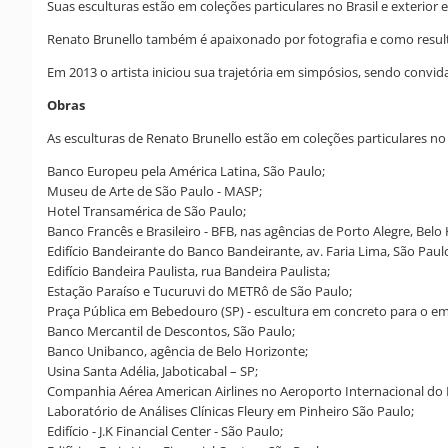
Suas esculturas estão em coleções particulares no Brasil e exterior
Renato Brunello também é apaixonado por fotografia e como resultad
Em 2013 o artista iniciou sua trajetória em simpósios, sendo convid
Obras
As esculturas de Renato Brunello estão em coleções particulares no 
Banco Europeu pela América Latina, São Paulo;
Museu de Arte de São Paulo - MASP;
Hotel Transamérica de São Paulo;
Banco Francês e Brasileiro - BFB, nas agências de Porto Alegre, Belo 
Edifício Bandeirante do Banco Bandeirante, av. Faria Lima, São Paul
Edifício Bandeira Paulista, rua Bandeira Paulista;
Estação Paraíso e Tucuruvi do METRô de São Paulo;
Praça Pública em Bebedouro (SP) - escultura em concreto para o emp
Banco Mercantil de Descontos, São Paulo;
Banco Unibanco, agência de Belo Horizonte;
Usina Santa Adélia, Jaboticabal – SP;
Companhia Aérea American Airlines no Aeroporto Internacional do Ri
Laboratório de Análises Clínicas Fleury em Pinheiro São Paulo;
Edifício - J.K Financial Center - São Paulo;