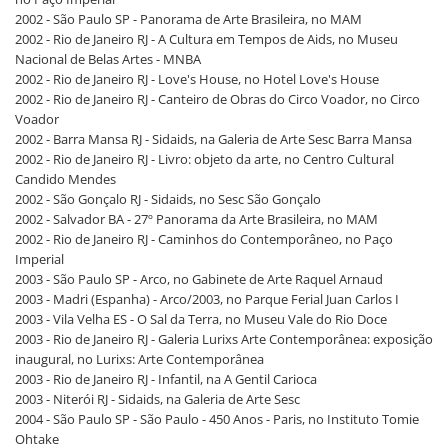
2002 - São Paulo SP - Panorama de Arte Brasileira, no MAM
2002 - Rio de Janeiro RJ - A Cultura em Tempos de Aids, no Museu
Nacional de Belas Artes - MNBA
2002 - Rio de Janeiro RJ - Love's House, no Hotel Love's House
2002 - Rio de Janeiro RJ - Canteiro de Obras do Circo Voador, no Circo
Voador
2002 - Barra Mansa RJ - Sidaids, na Galeria de Arte Sesc Barra Mansa
2002 - Rio de Janeiro RJ - Livro: objeto da arte, no Centro Cultural
Candido Mendes
2002 - São Gonçalo RJ - Sidaids, no Sesc São Gonçalo
2002 - Salvador BA - 27º Panorama da Arte Brasileira, no MAM
2002 - Rio de Janeiro RJ - Caminhos do Contemporâneo, no Paço
Imperial
2003 - São Paulo SP - Arco, no Gabinete de Arte Raquel Arnaud
2003 - Madri (Espanha) - Arco/2003, no Parque Ferial Juan Carlos I
2003 - Vila Velha ES - O Sal da Terra, no Museu Vale do Rio Doce
2003 - Rio de Janeiro RJ - Galeria Lurixs Arte Contemporânea: exposição
inaugural, no Lurixs: Arte Contemporânea
2003 - Rio de Janeiro RJ - Infantil, na A Gentil Carioca
2003 - Niterói RJ - Sidaids, na Galeria de Arte Sesc
2004 - São Paulo SP - São Paulo - 450 Anos - Paris, no Instituto Tomie
Ohtake