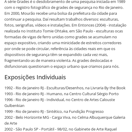
A série Grades é o desdobramento de uma pesquisa iniciada em 1989
com o registro fotográfico de grades de segurança no Rio de Janeiro.
Em 2000, Mourão recebe uma bolsa da prefeitura da cidade para
continuar a pesquisa. Daí resultam trabalhos diversos: esculturas,
fotos, serigrafias, vídeos e instalações. Em Entonces (2004) - instalação
realizada no Instituto Tomie Ohtake, em São Paulo - esculturas ocas
formadas de vigas de ferro unidas como grades se acumulam no
espaço expositivo, criando uma minicidade de estreitos corredores
por onde se pode circular, referência às cidades reais em que os
dispositivos de segurança têm se expandido cada vez mais,
fragmentando-as de maneira violenta. As grades deslocadas e
disfuncionais questionam o espaço urbano que criamos para nós.
Exposições Individuais
1992 - Rio de Janeiro RJ - Esculturas/Desenhos, na Livraria By the Book
1993 - Rio de Janeiro RJ - Humano, na Centro Cultural Sérgio Porto
1996 - Rio de Janeiro RJ - Individual, no Centro de Artes Calouste
Gulbenkian
1999 - Rio de Janeiro RJ - Sintético, na Fundição Progresso
2002 - Belo Horizonte MG - Carga Viva, no Celma Albuquerque Galeria
de Arte
2002 - São Paulo SP - Portátil - 98/02, no Gabinete de Arte Raquel