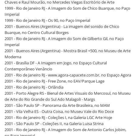
Chaves e Raul Mourão, no Mercedes Viegas Escritório de Arte
1999 - Rio de Janeiro RJ - A Imagem do Som de Chico Buarque, no Paço
Imperial
1999 - Rio de Janeiro RJ - Os 90, no Paço Imperial
2001 - Buenos Aires (Argentina) - La imagem del sonido de Chico
Buarque, no Centro Cultural Borges
2001 - Rio de Janeiro RJ - A Imagem do Som de Gilberto Gil, no Paço
Imperial
2001 - Buenos Aires (Argentina) - Mostra Brasil +500, no Museu de Arte
Moderna
2001 - Brasília DF - A Imagem em Jogo, no Espaço Cultural
Contemporâneo Venâncio
2001 - Rio de Janeiro RJ - www.agora-capacete.com.br, no Espaço Agora
2001 - Rio de Janeiro RJ - Free Zone, no EAV/Parque Lage
2001 - Rio de Janeiro RJ - Orlândia
2001 - Porto Alegre RS - Bienal de Artes Visuais do Mercosul, no Museu
de Arte do Rio Grande do Sul Ado Malagoli - Margs
2001 - São Paulo SP - Panorama da Arte Brasileira, no MAM
2001 - Vila Velha ES - Outra Coisa, no Museu Vale do Rio Doce
2001 - Rio de Janeiro RJ - Coleções I, na Galeria LGC Arte Hoje
2001 - São Paulo SP - Coleções II, na Galeria Luisa Strina
2001 - Rio de Janeiro RJ - A Imagem do Som de Antonio Carlos Jobim,
no Paço Imperial