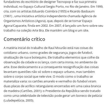
fundadores do escritório de designer Tecnopop e faz sua primeira
individual, no Espaço Cultural Sergio Porto, no Rio de Janeiro. Em 1999,
cria, com os artistas Eduardo Coimbra (1955) e Ricardo Basbaum
(1961) , uma iniciativa artística independente chamada Agência de
Organismos Artísticos (Agora), que, depois de se tornar Espaço
Agora/Capacete, finda em 2002. Em 2007, é lançado um livro sobre seu
trabalho na coleção Arte Bra. Ele mantém um blog e um site.
Comentário crítico
A matéria inicial do trabalho de Raul Mourão está nas coisas do
cotidiano urbano, como grades de segurança, jogos de futebol,
sinalização de rua e botequins. Ele trabalha elementos que colhe da
observação da cidade e os lança, com certa ironia, no ambiente da
arte. Esse deslocamento e a consequente ressignificação das coisas
levantam questões não só sobre o espaço urbano, mas também
sobre o corpo social que nele vive. O modo como o trabalho se
materializa varia: os cartões amarelo e vermelho do futebol viram
duas placas de acrílico retangulares encerradas em uma caixa branca
de madeira (Cartões, 2001); o Presidente da República sendo tratado
como uma celebridade de televisão pode gerar um boneco de pelúcia
(Luladepelúcia, 2005).