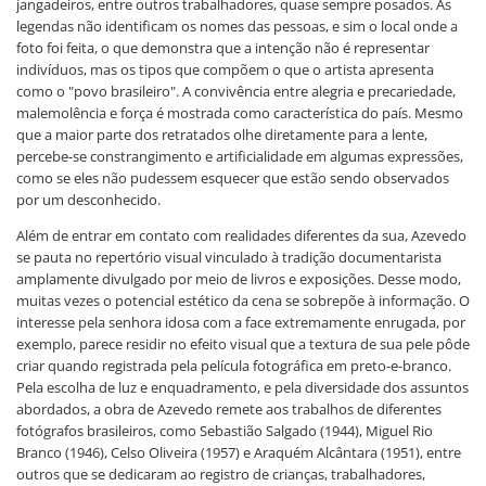
jangadeiros, entre outros trabalhadores, quase sempre posados. As
legendas não identificam os nomes das pessoas, e sim o local onde a
foto foi feita, o que demonstra que a intenção não é representar
indivíduos, mas os tipos que compõem o que o artista apresenta
como o "povo brasileiro". A convivência entre alegria e precariedade,
malemolência e força é mostrada como característica do país. Mesmo
que a maior parte dos retratados olhe diretamente para a lente,
percebe-se constrangimento e artificialidade em algumas expressões,
como se eles não pudessem esquecer que estão sendo observados
por um desconhecido.
Além de entrar em contato com realidades diferentes da sua, Azevedo
se pauta no repertório visual vinculado à tradição documentarista
amplamente divulgado por meio de livros e exposições. Desse modo,
muitas vezes o potencial estético da cena se sobrepõe à informação. O
interesse pela senhora idosa com a face extremamente enrugada, por
exemplo, parece residir no efeito visual que a textura de sua pele pôde
criar quando registrada pela película fotográfica em preto-e-branco.
Pela escolha de luz e enquadramento, e pela diversidade dos assuntos
abordados, a obra de Azevedo remete aos trabalhos de diferentes
fotógrafos brasileiros, como Sebastião Salgado (1944), Miguel Rio
Branco (1946), Celso Oliveira (1957) e Araquém Alcântara (1951), entre
outros que se dedicaram ao registro de crianças, trabalhadores,