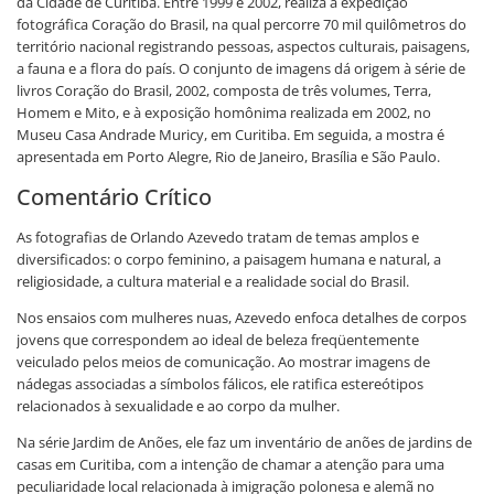
da Cidade de Curitiba. Entre 1999 e 2002, realiza a expedição
fotográfica Coração do Brasil, na qual percorre 70 mil quilômetros do
território nacional registrando pessoas, aspectos culturais, paisagens,
a fauna e a flora do país. O conjunto de imagens dá origem à série de
livros Coração do Brasil, 2002, composta de três volumes, Terra,
Homem e Mito, e à exposição homônima realizada em 2002, no
Museu Casa Andrade Muricy, em Curitiba. Em seguida, a mostra é
apresentada em Porto Alegre, Rio de Janeiro, Brasília e São Paulo.
Comentário Crítico
As fotografias de Orlando Azevedo tratam de temas amplos e
diversificados: o corpo feminino, a paisagem humana e natural, a
religiosidade, a cultura material e a realidade social do Brasil.
Nos ensaios com mulheres nuas, Azevedo enfoca detalhes de corpos
jovens que correspondem ao ideal de beleza freqüentemente
veiculado pelos meios de comunicação. Ao mostrar imagens de
nádegas associadas a símbolos fálicos, ele ratifica estereótipos
relacionados à sexualidade e ao corpo da mulher.
Na série Jardim de Anões, ele faz um inventário de anões de jardins de
casas em Curitiba, com a intenção de chamar a atenção para uma
peculiaridade local relacionada à imigração polonesa e alemã no