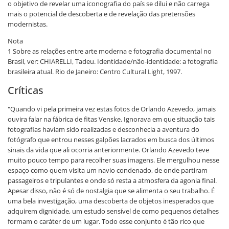
o objetivo de revelar uma iconografia do país se dilui e não carrega
mais o potencial de descoberta e de revelação das pretensões
modernistas.
Nota
1 Sobre as relações entre arte moderna e fotografia documental no
Brasil, ver: CHIARELLI, Tadeu. Identidade/não-identidade: a fotografia
brasileira atual. Rio de Janeiro: Centro Cultural Light, 1997.
Críticas
"Quando vi pela primeira vez estas fotos de Orlando Azevedo, jamais
ouvira falar na fábrica de fitas Venske. Ignorava em que situação tais
fotografias haviam sido realizadas e desconhecia a aventura do
fotógrafo que entrou nesses galpões lacrados em busca dos últimos
sinais da vida que ali ocorria anteriormente. Orlando Azevedo teve
muito pouco tempo para recolher suas imagens. Ele mergulhou nesse
espaço como quem visita um navio condenado, de onde partiram
passageiros e tripulantes e onde só resta a atmosfera da agonia final.
Apesar disso, não é só de nostalgia que se alimenta o seu trabalho. É
uma bela investigação, uma descoberta de objetos inesperados que
adquirem dignidade, um estudo sensível de como pequenos detalhes
formam o caráter de um lugar. Todo esse conjunto é tão rico que