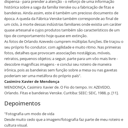
dispensa - para prender a atenção - o reforço de uma informação
histórica sobre a saga da família Venske ou a fabricação de fitas e
bandeiras. Ainda assim, este é também um precioso documento de
época. A queda da Fábrica Venske também corresponde ao final de
um ciclo, à morte dessas indústrias familiares onde existia um caráter
quase artesanal e cujos produtos também são característicos de um
tipo de comportamento hoje quase em extinção.
As fotos de Orlando Azevedo cumprem múltiplas funções. Ele traçou o
seu próprio fio condutor, com agilidade e muito ritmo. Nas primeiras
fotos, detalhes que provocam associações nostálgicas, móveis,
retratos, pequenos objetos; a seguir, parte para um vôo mais livre -
descobre magníficas imagens - e conclui seu roteiro de maneira
irônica, pois as bandeiras sem função sobre a mesa ou nas gavetas
poderiam ser uma metáfora do próprio país".
Casimiro Xavier de Mendonça
MENDONÇA, Casimiro Xavier de. O Fio do tempo. In: AZEVEDO,
Orlando. Fitas e bandeiras Venske. Curitiba: SEEC: SEIC, 1988, p. [11].
Depoimentos
"Fotografia um modo de vida
Desde muito cedo que a imagem/fotografia faz parte de meu roteiro e
cultura visual.