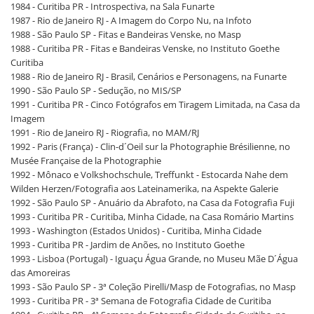
1984 - Curitiba PR - Introspectiva, na Sala Funarte
1987 - Rio de Janeiro RJ - A Imagem do Corpo Nu, na Infoto
1988 - São Paulo SP - Fitas e Bandeiras Venske, no Masp
1988 - Curitiba PR - Fitas e Bandeiras Venske, no Instituto Goethe
Curitiba
1988 - Rio de Janeiro RJ - Brasil, Cenários e Personagens, na Funarte
1990 - São Paulo SP - Sedução, no MIS/SP
1991 - Curitiba PR - Cinco Fotógrafos em Tiragem Limitada, na Casa da
Imagem
1991 - Rio de Janeiro RJ - Riografia, no MAM/RJ
1992 - Paris (França) - Clin-d´Oeil sur la Photographie Brésilienne, no
Musée Française de la Photographie
1992 - Mônaco e Volkshochschule, Treffunkt - Estocarda Nahe dem
Wilden Herzen/Fotografia aos Lateinamerika, na Aspekte Galerie
1992 - São Paulo SP - Anuário da Abrafoto, na Casa da Fotografia Fuji
1993 - Curitiba PR - Curitiba, Minha Cidade, na Casa Romário Martins
1993 - Washington (Estados Unidos) - Curitiba, Minha Cidade
1993 - Curitiba PR - Jardim de Anões, no Instituto Goethe
1993 - Lisboa (Portugal) - Iguaçu Água Grande, no Museu Mãe D´Água
das Amoreiras
1993 - São Paulo SP - 3ª Coleção Pirelli/Masp de Fotografias, no Masp
1993 - Curitiba PR - 3ª Semana de Fotografia Cidade de Curitiba