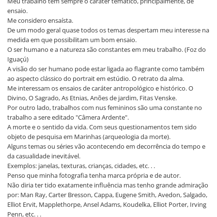
Meu trabalho tem sempre o caráter temático, principalmente, de
ensaio.
Me considero ensaísta.
De um modo geral quase todos os temas despertam meu interesse na
medida em que possibilitam um bom ensaio.
O ser humano e a natureza são constantes em meu trabalho. (Foz do
Iguaçú)
A visão do ser humano pode estar ligada ao flagrante como também
ao aspecto clássico do portrait em estúdio. O retrato da alma.
Me interessam os ensaios de caráter antropológico e histórico. O
Divino, O Sagrado, As Etnias, Anões de jardim, Fitas Venske.
Por outro lado, trabalhos com nus femininos são uma constante no
trabalho a sere editado "Câmera Ardente".
A morte e o sentido da vida. Com seus questionamentos tem sido
objeto de pesquisa em Marinhas (arqueologia da morte).
Alguns temas ou séries vão acontecendo em decorrência do tempo e
da casualidade inevitável.
Exemplos: janelas, texturas, crianças, cidades, etc. . .
Penso que minha fotografia tenha marca própria e de autor.
Não diria ter tido exatamente influência mas tenho grande admiração
por: Man Ray, Carter Bresson, Cappa, Eugene Smith, Avedon, Salgado,
Elliot Ervit, Mapplethorpe, Ansel Adams, Koudelka, Elliot Porter, Irving
Penn, etc. . .