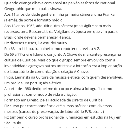
Quando criança olhava com absoluta paixão as fotos do National
Geographic que meu pai assinava.
Aos 11 anos de idade ganhei minha primeira câmera, uma Franka
(alemã), de porte e formato médio.
Aos 13 anos, 1963, adquitir outra câmera (mais ágil) e com mais
recursos, uma Bessamatic da Voigtlander, época em que vim para o
Brasil onde deveria permanecer 4 anos.
Fiz diversos cursos, li e estudei muito.
Em 68 em Lisboa, trabalhei como repórter da revista A-Z.
De 69 a 77 criei e liderei o conjunto A Chave de marcante presença na
cultura de Curitiba. Mais do que o grupo sempre envolvido com a
inventividade agregava outros artistas e a intenção era a implantação
do laboratório de comunicação e criação A Chave.
Inicia, Leminski na Cultura da música elétrica, com quem desenvolveu,
Em prol de um português elétrico.
A partir de 1980 dediquei-me de corpo e alma à fotografia como
profissional, como modo de vida e criação.
Formado em Direito, pela Faculdade de Direito de Curitiba.
Fiz curso por correspondência até cursos práticos com diversos
mestres (cursos de preservação, de laboratório P/B, etc. . . )
Fiz também o curso profissional de iluminação em estúdio na Fuji em
São Paulo.