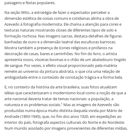
paisagens e festas populares.
Na seção Mito, a estratégia de fazer o espectador perceber a
dimensão estética de coisas comuns e cotidianas alinha a obra de
Azevedo à fotografia modernista. Ele chama a atenção para cores e
texturas naturais mostrando closes de diferentes tipos de solo e
formação rochosa. Nas imagens sacras, destaca detalhes de figuras
banhadas de ouro e a dimensão teatral das esculturas barrocas.
Mostra também a presença de ícones religiosos e profanos na
decoração de casas, bares e caminhões. No fim do livro, o artista
apresenta ossos, vísceras bovinas e o chão de um abatedouro tingido
de sangue. Por vezes, o efeito visual proporcionado pela matéria
remete ao universo da pintura abstrata, o que cria uma relação de
ambigüidade entre o conteúdo de conotação trágica e a forma bela.
E, no contexto da história da arte brasileira, suas fotos atualizam
idéias que caracterizaram o modernismo local como a noção de que a
arte nacional deveria tratar de temas nacionais: a população, a
natureza e os problemas sociais.¹ Mas as imagens de Azevedo são
produzidas numa época muito distinta daquela vivida por Mário de
Andrade (1893-1945), que, no fim dos anos 1920, em expedições ao
interior do país, fotografa aspectos culturais do Norte e do Nordeste.
Num mundo assolado por imagens provenientes de diferentes mídias,