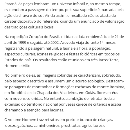
Paraná. As peças lembram um universo infantil e, ao mesmo tempo,
evidenciam a passagem do tempo, pois sua superfície é marcada pela
ação da chuva e do sol. Ainda assim, o resultado não se afasta do
caráter decorativo do referente, criando um enunciado de valorização
das tradições culturais locais.
Na expedição Coração do Brasil, inicida na data emblemática de 21 de
abril de 1999 e seguida até 2002, Azevedo viaja durante 14 meses
registrando a paisagem natural, a fauna e a flora, a população,
aspectos culturais, ícones religiosos e festas folclóricas em todos os
Estados do país. Os resultados estão reunidos em três livros: Terra,
Homem e Mito.
No primeiro deles, as imagens coloridas se caracterizam, sobretudo,
pelo aspecto descritivo e assumem um discurso ecológico. Destacam-
se paisagens de montanhas e formações rochosas do monte Roraima,
em Rondônia e da Chapada dos Veadeiros, em Goiás, flores e céus
com nuvens coloridas. No entanto, a ambição de retratar toda a
extensão do território nacional por vezes carece de critérios e acaba
chamando a atenção para lacunas.
O volume Homem traz retratos em preto-e-branco de crianças,
idosos, gaúchos, caminhoneiros, prostitutas, agricultores e