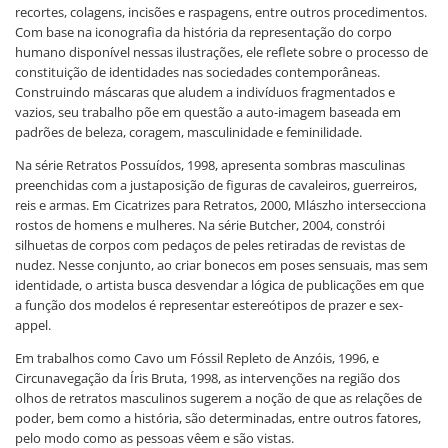
recortes, colagens, incisões e raspagens, entre outros procedimentos.
Com base na iconografia da história da representação do corpo
humano disponível nessas ilustrações, ele reflete sobre o processo de
constituição de identidades nas sociedades contemporâneas.
Construindo máscaras que aludem a indivíduos fragmentados e
vazios, seu trabalho põe em questão a auto-imagem baseada em
padrões de beleza, coragem, masculinidade e feminilidade.
Na série Retratos Possuídos, 1998, apresenta sombras masculinas
preenchidas com a justaposição de figuras de cavaleiros, guerreiros,
reis e armas. Em Cicatrizes para Retratos, 2000, Mlászho intersecciona
rostos de homens e mulheres. Na série Butcher, 2004, constrói
silhuetas de corpos com pedaços de peles retiradas de revistas de
nudez. Nesse conjunto, ao criar bonecos em poses sensuais, mas sem
identidade, o artista busca desvendar a lógica de publicações em que
a função dos modelos é representar estereótipos de prazer e sex-
appel.
Em trabalhos como Cavo um Fóssil Repleto de Anzóis, 1996, e
Circunavegação da Íris Bruta, 1998, as intervenções na região dos
olhos de retratos masculinos sugerem a noção de que as relações de
poder, bem como a história, são determinadas, entre outros fatores,
pelo modo como as pessoas vêem e são vistas.