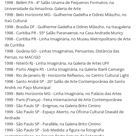
1998 - Belém PA - 4º Salão Unama de Pequenos Formatos, na
Universidade da Amazônia. Galeria de Arte
1998 - Belo Horizonte MG - Guilherme Gadelha e Odires Mlászho, no
Itaú Cultural
1998 - Brasília DF - Guilherme Gadelha e Odires Mlászho, na Itaugaleria
1998 - Curitiba PR - 55º Salão Paranaense, na Casa Andrade Muricy
1998 - Curitiba PR - Linha Imaginária, no Museu Metropolitano de Arte
de Curitiba
1998 - Goiânia GO - Linhas Imaginárias, Pensantes, Distância das
Pernas, no MAC/GO
1998 - Niterói RJ - Linha Imaginária, na Galeria de Artes UFF
1998 - Porto Alegre RS - Linha Imaginária, na Galeria Iberê Camargo
1998 - Rio de Janeiro RJ - Horizonte Reflexivo, no Centro Cultural Light
1998 - Santo André SP - 26º Salão de Arte Contemporânea de Santo
André, no Paço Municipal
1999 - Belo Horizonte MG - Linha Imaginária, no Palácio das Artes
1999 - Paris (França) - Feira Internacional de Arte Contemporânea
1999 - São Paulo SP - Enigmas, na Galeria Brito Cimino
1999 - São Paulo SP - Espaço Aberto, na Oficina Cultural Oswald de
Andrade
1999 - São Paulo SP - Parallèle, na Galeria Brito Cimino
1999 - São Paulo SP - Sob Medida: a figura na fotografia