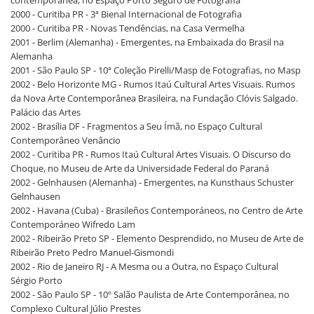
contemporânea, no Espaço Porto Seguro de Fotografia
2000 - Curitiba PR - 3ª Bienal Internacional de Fotografia
2000 - Curitiba PR - Novas Tendências, na Casa Vermelha
2001 - Berlim (Alemanha) - Emergentes, na Embaixada do Brasil na
Alemanha
2001 - São Paulo SP - 10ª Coleção Pirelli/Masp de Fotografias, no Masp
2002 - Belo Horizonte MG - Rumos Itaú Cultural Artes Visuais. Rumos
da Nova Arte Contemporânea Brasileira, na Fundação Clóvis Salgado.
Palácio das Artes
2002 - Brasília DF - Fragmentos a Seu Ímã, no Espaço Cultural
Contemporâneo Venâncio
2002 - Curitiba PR - Rumos Itaú Cultural Artes Visuais. O Discurso do
Choque, no Museu de Arte da Universidade Federal do Paraná
2002 - Gelnhausen (Alemanha) - Emergentes, na Kunsthaus Schuster
Gelnhausen
2002 - Havana (Cuba) - Brasileños Contemporáneos, no Centro de Arte
Contemporáneo Wifredo Lam
2002 - Ribeirão Preto SP - Elemento Desprendido, no Museu de Arte de
Ribeirão Preto Pedro Manuel-Gismondi
2002 - Rio de Janeiro RJ - A Mesma ou a Outra, no Espaço Cultural
Sérgio Porto
2002 - São Paulo SP - 10º Salão Paulista de Arte Contemporânea, no
Complexo Cultural Júlio Prestes