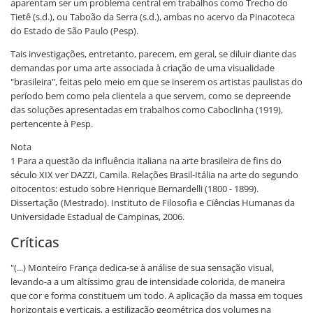
aparentam ser um problema central em trabalhos como Trecho do
Tietê (s.d.), ou Taboão da Serra (s.d.), ambas no acervo da Pinacoteca
do Estado de São Paulo (Pesp).
Tais investigações, entretanto, parecem, em geral, se diluir diante das
demandas por uma arte associada à criação de uma visualidade
"brasileira", feitas pelo meio em que se inserem os artistas paulistas do
período bem como pela clientela a que servem, como se depreende
das soluções apresentadas em trabalhos como Caboclinha (1919),
pertencente à Pesp.
Nota
1 Para a questão da influência italiana na arte brasileira de fins do
século XIX ver DAZZI, Camila. Relações Brasil-Itália na arte do segundo
oitocentos: estudo sobre Henrique Bernardelli (1800 - 1899).
Dissertação (Mestrado). Instituto de Filosofia e Ciências Humanas da
Universidade Estadual de Campinas, 2006.
Críticas
"(...) Monteiro França dedica-se à análise de sua sensação visual,
levando-a a um altíssimo grau de intensidade colorida, de maneira
que cor e forma constituem um todo. A aplicação da massa em toques
horizontais e verticais, a estilização geométrica dos volumes na