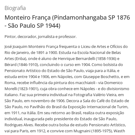
Biografia
Monteiro França (Pindamonhangaba SP 1876
- São Paulo SP 1944)
Pintor, decorador, jornalista e professor.
José Joaquim Monteiro França frequenta o Liceu de Artes e Ofícios do
Rio de Janeiro, de 1891 a 1900. Estuda na Escola Nacional de Belas
Artes (Enba), onde é aluno de Henrique Bernardelli (1858-1936) e
Bérard (1846-1910), concluindo o curso em 1904. Como bolsista do
Pensionato Artístico do Estado de São Paulo, viaja para a Itália, e
estuda entre 1904 e 1906, em Nápoles, com Giuseppe Boschetto, e em
Roma, recebe influência da pintura dos macchiaioli - via Domenico
Morelli (1823-1901), cuja obra conhece em Nápoles - e do divisionismo
italiano. Faz sua primeira individual na Fotografia Valério Vieira, em
São Paulo, em novembro de 1906. Decora a Sala do Café do Estado de
São Paulo, no Pavilhão do Brasil da Exposição Internacional de Turim,
em 1911, na Itália. Em seu retorno ao Brasil, realiza outra exposição
individual, inaugurada pelo presidente do Estado de São Paulo,
Rodrigues Alves. Recebe outra bolsa de estudo Pensionato Artístico,
vai para Paris, em 1912, e convive com Mugnaini (1895-1975), Wasth