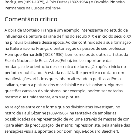
Rodrigues (1891-1975), Alípio Dutra (1892-1964 ) e Osvaldo Pinheiro.
Permanece na Europa até 1914.
Comentário crítico
A obra de Monteiro França é um exemplo interessante no estudo da
influência da pintura italiana de fins do século XIX e início do século XX
na pintura brasileira dessa época. Ao dar continuidade a sua formação
na Itália e não na França, o pintor segue os passos de seu professor
Henrique Bernardelli (1858-1936), bem como os de outros artistas da
Escola Nacional de Belas Artes (Enba), índice importante das
mudanças de orientação desse centro de formação após o início do
período republicano.¹ A estada na Itália lhe permite o contato com
manifestações artísticas que vinham alterando o perfil acadêmico
italiano, como a pintura dos macchiaioli e o divisionismo. Algumas
questões caras ao divisionismo, por exemplo, podem ser notadas,
mesmo que timidamente, em sua pintura.
As relações entre cor e forma que os divisionistas investigam, no
rastro de Paul Cézanne (1839-1906), na tentativa de ampliar as
possibilidades de representação de volume através de massas de cor
(para além da preocupação, de matriz impressionista, pela análise das
sensações visuais, apontada por Dominique-Edouard Baechler),