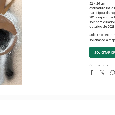
52 x 26 cm
assinatura inf. dir
Participou da ex
2015, reproduzid
sol" com curador
outubro de 2023,
Solicite o orçam
solicitação a res
SOLICITAR 
Compartilhar