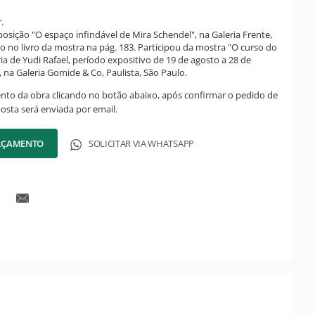
.
posição "O espaço infindável de Mira Schendel", na Galeria Frente,
o no livro da mostra na pág. 183. Participou da mostra "O curso do
ia de Yudi Rafael, período expositivo de 19 de agosto a 28 de
 na Galeria Gomide & Co, Paulista, São Paulo.
ento da obra clicando no botão abaixo, após confirmar o pedido de
posta será enviada por email.
ORÇAMENTO
SOLICITAR VIA WHATSAPP