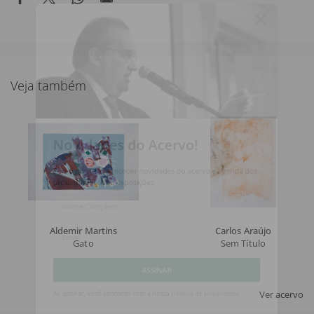
Veja também
Novidades do Acervo!
Seja o primeiro a receber novidades do acervo e agenda dos
próximos leilões e exposições.
Nome Completo
Aldemir Martins
Carlos Araújo
Gato
Sem Título
Email
ASSINAR
Ver acervo