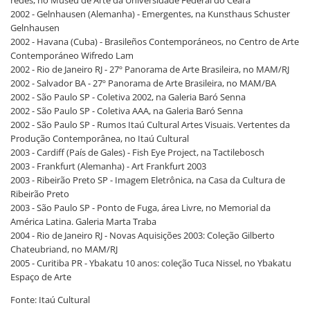
redes, no Museu de Arte da Universidade Federal do Ceará
2002 - Gelnhausen (Alemanha) - Emergentes, na Kunsthaus Schuster
Gelnhausen
2002 - Havana (Cuba) - Brasileños Contemporáneos, no Centro de Arte
Contemporáneo Wifredo Lam
2002 - Rio de Janeiro RJ - 27º Panorama de Arte Brasileira, no MAM/RJ
2002 - Salvador BA - 27º Panorama de Arte Brasileira, no MAM/BA
2002 - São Paulo SP - Coletiva 2002, na Galeria Baró Senna
2002 - São Paulo SP - Coletiva AAA, na Galeria Baró Senna
2002 - São Paulo SP - Rumos Itaú Cultural Artes Visuais. Vertentes da
Produção Contemporânea, no Itaú Cultural
2003 - Cardiff (País de Gales) - Fish Eye Project, na Tactilebosch
2003 - Frankfurt (Alemanha) - Art Frankfurt 2003
2003 - Ribeirão Preto SP - Imagem Eletrônica, na Casa da Cultura de
Ribeirão Preto
2003 - São Paulo SP - Ponto de Fuga, área Livre, no Memorial da
América Latina. Galeria Marta Traba
2004 - Rio de Janeiro RJ - Novas Aquisições 2003: Coleção Gilberto
Chateubriand, no MAM/RJ
2005 - Curitiba PR - Ybakatu 10 anos: coleção Tuca Nissel, no Ybakatu
Espaço de Arte
Fonte: Itaú Cultural