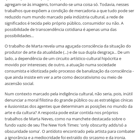
agregam-se às imagens, tornando-se uma coisa só. Todavia, nesses
trabalhos que expõem a condição de mercadoria a que tudo pode ser
reduzido num mundo marcado pela indústria cultural, a rede de
significados é tecida pelo próprio público, consumidor ou não. A
possibilidade de transcendência cotidiana é apenas uma das
possibilidades...
O trabalho de Marta revela uma aguçada consciência da situação do
produtor de arte da atualidade (...) e de sua dupla desgraça... De um
lado, a dependência de um circuito artístico-cultural hipócrita e
movido por interesses; de outro, a atuação numa sociedade
consumista e idiotizada pelo processo de banalização da consciência -
que ainda insiste em ver a arte como decorativismo ou meio de
ascensão social.
Num contexto marcado pela indigência cultural, não seria, pois, inútil
denunciar a moral filistina do grande público ou as estratégias cínicas
e ilusionistas dos agentes que determinam as posições no mundo da
arte e da cultura? A resposta pode estar contida nos próprios
trabalhos de Marta Neves, como na manchete destacada sobre o
fundo vazio de seu The New York Times: 'only obscurity adds/só a
obscuridade soma'. O antídoto encontrado pela artista para combater
a ignorância e a mediocridade foi extraído do srcasmo e da ironia.