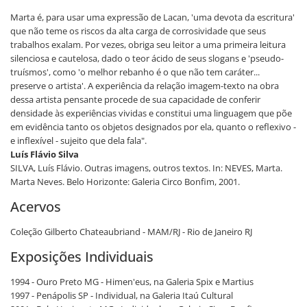
Marta é, para usar uma expressão de Lacan, 'uma devota da escritura'
que não teme os riscos da alta carga de corrosividade que seus
trabalhos exalam. Por vezes, obriga seu leitor a uma primeira leitura
silenciosa e cautelosa, dado o teor ácido de seus slogans e 'pseudo-
truísmos', como 'o melhor rebanho é o que não tem caráter...
preserve o artista'. A experiência da relação imagem-texto na obra
dessa artista pensante procede de sua capacidade de conferir
densidade às experiências vividas e constitui uma linguagem que põe
em evidência tanto os objetos designados por ela, quanto o reflexivo -
e inflexível - sujeito que dela fala".
Luís Flávio Silva
SILVA, Luís Flávio. Outras imagens, outros textos. In: NEVES, Marta.
Marta Neves. Belo Horizonte: Galeria Circo Bonfim, 2001.
Acervos
Coleção Gilberto Chateaubriand - MAM/RJ - Rio de Janeiro RJ
Exposições Individuais
1994 - Ouro Preto MG - Himen'eus, na Galeria Spix e Martius
1997 - Penápolis SP - Individual, na Galeria Itaú Cultural