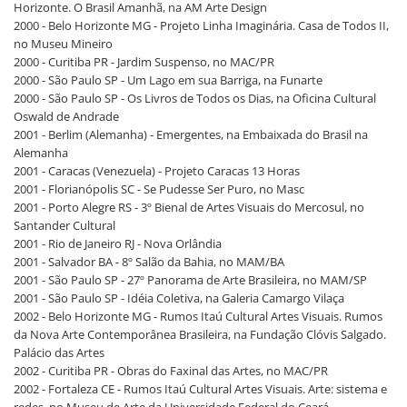
Horizonte. O Brasil Amanhã, na AM Arte Design
2000 - Belo Horizonte MG - Projeto Linha Imaginária. Casa de Todos II,
no Museu Mineiro
2000 - Curitiba PR - Jardim Suspenso, no MAC/PR
2000 - São Paulo SP - Um Lago em sua Barriga, na Funarte
2000 - São Paulo SP - Os Livros de Todos os Dias, na Oficina Cultural
Oswald de Andrade
2001 - Berlim (Alemanha) - Emergentes, na Embaixada do Brasil na
Alemanha
2001 - Caracas (Venezuela) - Projeto Caracas 13 Horas
2001 - Florianópolis SC - Se Pudesse Ser Puro, no Masc
2001 - Porto Alegre RS - 3º Bienal de Artes Visuais do Mercosul, no
Santander Cultural
2001 - Rio de Janeiro RJ - Nova Orlândia
2001 - Salvador BA - 8º Salão da Bahia, no MAM/BA
2001 - São Paulo SP - 27º Panorama de Arte Brasileira, no MAM/SP
2001 - São Paulo SP - Idéia Coletiva, na Galeria Camargo Vilaça
2002 - Belo Horizonte MG - Rumos Itaú Cultural Artes Visuais. Rumos
da Nova Arte Contemporânea Brasileira, na Fundação Clóvis Salgado.
Palácio das Artes
2002 - Curitiba PR - Obras do Faxinal das Artes, no MAC/PR
2002 - Fortaleza CE - Rumos Itaú Cultural Artes Visuais. Arte: sistema e