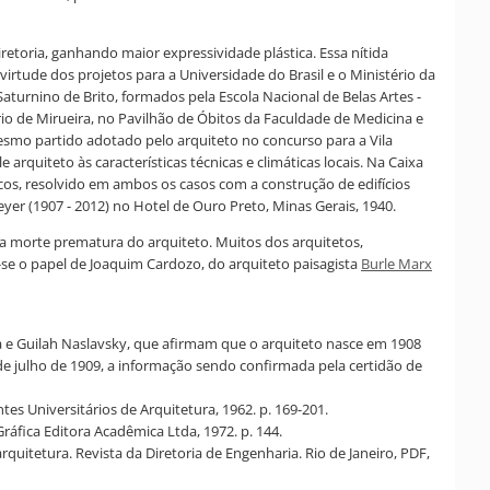
etoria, ganhando maior expressividade plástica. Essa nítida
rtude dos projetos para a Universidade do Brasil e o Ministério da
turnino de Brito, formados pela Escola Nacional de Belas Artes -
ário de Mirueira, no Pavilhão de Óbitos da Faculdade de Medicina e
mesmo partido adotado pelo arquiteto no concurso para a Vila
rquiteto às características técnicas e climáticas locais. Na Caixa
cos, resolvido em ambos os casos com a construção de edifícios
r (1907 - 2012) no Hotel de Ouro Preto, Minas Gerais, 1940.
a morte prematura do arquiteto. Muitos dos arquitetos,
-se o papel de Joaquim Cardozo, do arquiteto paisagista
Burle Marx
wa e Guilah Naslavsky, que afirmam que o arquiteto nasce em 1908
 de julho de 1909, a informação sendo confirmada pela certidão de
es Universitários de Arquitetura, 1962. p. 169-201.
áfica Editora Acadêmica Ltda, 1972. p. 144.
arquitetura. Revista da Diretoria de Engenharia. Rio de Janeiro, PDF,