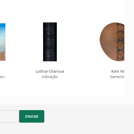
Lothar Charoux
Kimi Nii
hos do Quintal
Vibração
Semente
ENVIAR