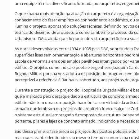
uma equipe técnica diversificada, formada por arquitetos, engenheir
O que chama mais atenção na atuação do arquiteto é a organização 
conhecimento do fazer empírico ao conhecimento acadêmico, ou seja,
ilumina o projeto, apontando soluções técnicas, definindo novos
técnica do desenho de arquitetura como também o processo da cons
Urbanismo - DAU, ainda que do ponto de vista arquitetônico a sua c
As obras desenvolvidas entre 1934 e 1935 pela DAC, sobretudo a Esco
superfícies lisas sem ornamentação e aberturas horizontais padron
Escola de Anormais em dois amplos pavilhões interligados por varan
edifício. O projeto, como indica o poeta e engenheiro Joaquim Cardo
Brigada Militar, por sua vez, adota a disposição do programa em b
perceptível a referência à Bauhaus, sobretudo, aos projetos do arq
Durante a construção, o projeto do Hospital da Brigada Militar é bas
que é marcado pelo destaque dado à estrutura de concreto armado
edifício não tem uma composição harmônica, em virtude da articulaç
armado que lembram os projetos do arquiteto franco-suíço Le Corbus
o sistema estrutural empregado é composto de estrutura independent
portante, pilares e lajes de concreto armado, indicando a necessida
São dessa primeira fase ainda os projetos dos postos policiais e do
mas que garante identidade e ao mesmo tempo economia na constru