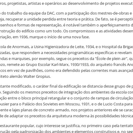
os, projetistas, artistas e operários ao desenvolvimento de projetos execut
do trabalho da equipe da DAC, com a participação dos mestres-de-obras e o
 recuperar a unidade perdida entre teoria e prática. De fato, se é percep
 desenhos e formas de representação, é notável também o aperfeiçoamento
trução do edifício como um todo. Os compromissos e as atividades desenv
riação, em 1936, marque o início de uma nova fase.
la de Anormais, a Usina Higienizadora de Leite, 1934, e o Hospital da Briga
izadas, que respondem a necessidades programáticas específicas e revelam 
das e marquises, por exemplo, segue os preceitos da "École de plein air", 
zo, remete ao Grupo Escolar Karl-Marx, 1930/1933, do arquiteto francês Andr
locos em vez de pavilhões, como era defendido pelas correntes mais avança
uiteto alemão Walter Gropius.
tante modificado, o caráter final da edificação se distancia desse grupo de 
. Seguindo os mesmos preceitos de integração dos ambientes da escola co
ão entre o bloco principal retangular e o conjunto de rampas de circulação
ier para o Palácio dos Sovietes em Moscou, 1931, e o de Lucio Costa para o 
e e lajes planas de concreto armado, nos projetos anteriores ele se caract
de de adaptar os preceitos da arquitetura moderna às possibilidades técnica
 restaurante popular, cujo interesse se justifica, no primeiro caso pela te
ção pela padronização dos ambientes e elementos construtivos e, no segu