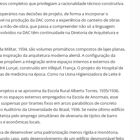
ivos completos que privilegiam a racionalidade técnico-construtiva.
perários nas decisões de projeto, de forma a incorporar o
tível na produção da DAC como a experiência do canteiro de obras
 da mão-de-obra, que passa a compreender não só a linguagem
olvidos na DAC têm continuidade na Diretoria de Arquitetura e
da Militar, 1934, são volumes prismáticos compostos de lajes planas,
a inspiração da arquitetura moderna alemã. A configuração da
que propõem a integração entre espaços internos e externos do
é Lurçat, construído em Villejuif, França. O projeto do Hospital de
das de medicina na época. Como na Usina Higienizadora de Leite é
projetos e se aproxima da Escola Rural Alberto Torres, 1935/1936,
m os espaços externos empregados na Escola de Anormais, esse
 suspensas por tirantes fixos em arcos parabólicos de concreto
Auditório da Universidade do Brasil, 1936. Se neste último edifício
eriza pelo emprego simultâneo de alvenaria de tijolos de barro
s e econômicas locais.
ntativa de desenvolver uma padronização menos rígida e monótona,
ndo caso, pelo desenvolvimento de um edifício desmontável feito