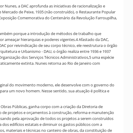
por Nunes, a DAC aprofunda as iniciativas de racionalização e
e Mercado de Peixe, 1935 (não construído), o Restaurante Popular
a Exposição Comemorativa do Centenário da Revolução Farroupilha,
também porque a introdução de métodos de trabalho que
por ameaçar hierarquias e poderes vigentes.4 Afastado da DAC,
AC por reivindicação de seu corpo técnico, ele reestrutura o órgão
quitetura e Urbanismo - DAU, o órgão realiza entre 1936 e 1937
a Organização dos Serviços Técnicos Administrativos,5 uma espécie
aticamente extinta. Nunes retorna ao Rio de Janeiro com
a original do movimento moderno, ele desenvolve com o governo do
ara um novo homem. Nesse sentido, sua atuação é política e
 Obras Públicas, ganha corpo com a criação da Diretoria de
ento de projetos e orçamentos à construção, reforma e manutenção
 passando pela aprovação de todos os projetos a serem construídos
os edifícios estatais e diminuir os gastos públicos com a
, materiais e técnicas no canteiro de obras, da constituição de