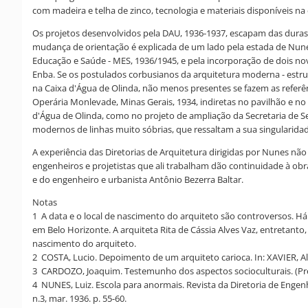
com madeira e telha de zinco, tecnologia e materiais disponíveis na
Os projetos desenvolvidos pela DAU, 1936-1937, escapam das duras 
mudança de orientação é explicada de um lado pela estada de Nunes
Educação e Saúde - MES, 1936/1945, e pela incorporação de dois nov
Enba. Se os postulados corbusianos da arquitetura moderna - estrutu
na Caixa d'Água de Olinda, não menos presentes se fazem as referên
Operária Monlevade, Minas Gerais, 1934, indiretas no pavilhão e no r
d'Água de Olinda, como no projeto de ampliação da Secretaria de Se
modernos de linhas muito sóbrias, que ressaltam a sua singularida
A experiência das Diretorias de Arquitetura dirigidas por Nunes 
engenheiros e projetistas que ali trabalham dão continuidade à ob
e do engenheiro e urbanista Antônio Bezerra Baltar.
Notas
1 A data e o local de nascimento do arquiteto são controversos. H
em Belo Horizonte. A arquiteta Rita de Cássia Alves Vaz, entretant
nascimento do arquiteto.
2 COSTA, Lucio. Depoimento de um arquiteto carioca. In: XAVIER, Albe
3 CARDOZO, Joaquim. Testemunho dos aspectos socioculturais. (Pref
4 NUNES, Luiz. Escola para anormais. Revista da Diretoria de Engenhar
n.3, mar. 1936. p. 55-60.