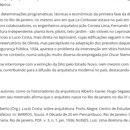
 época.
determinações programáticas, técnicas e econômicas da primeira fase da dir
 no Rio de Janeiro, no mesmo ano em que Le Corbusier estava no país em vi
os colaboradores, os engenheiros-arquitetos João Correia Lima, Fernando Sa
ra independente, planta livre, pilotis, teto jardim - são visíveis no Lepros
cias a Lucio Costa, mais direta no leprosário, cujas edificações seguem o 
eservatório de Olinda, mas perceptíveis na adaptação dos preceitos daquele a
gurança Pública, 1934, aparece o problema da intervenção em sítios históri
de no contexto, numa solução muito diversa da empregada por Oscar Niemeye
não se interrompe com a extinção da DAU pelo Estado Novo, nem mesmo com 
ra, contribuindo para a difusão da arquitetura moderna no país, destacando
á autores, como os historiadores da arquitetura Alberto Xavier, Hugo Sega
o, em seu mestrado afirma que o arquiteto nasce no Rio de Janeiro no dia 31
rto (Org.). Lucio Costa: sobre arquitetura. Porto Alegre: Centro de Estudant
ácio). In: BARROS, Souza. A Década de 20 em Pernambuco. Rio de Janeiro: Gr
ia. Rio de Janeiro, PDF, v. 3, n. 1, jan. 1936; NUNES, Luiz. Uma diretoria de 