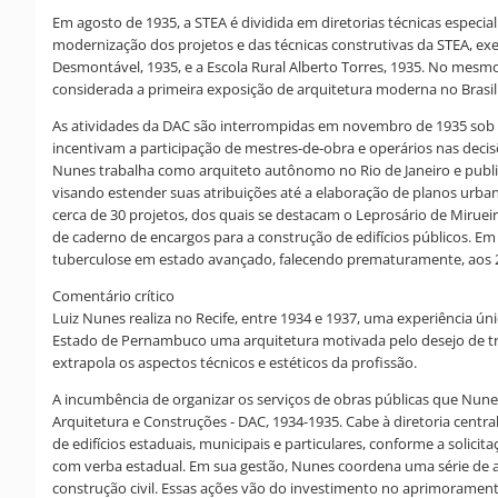
Em agosto de 1935, a STEA é dividida em diretorias técnicas especial
modernização dos projetos e das técnicas construtivas da STEA, ex
Desmontável, 1935, e a Escola Rural Alberto Torres, 1935. No mes
considerada a primeira exposição de arquitetura moderna no Brasil
As atividades da DAC são interrompidas em novembro de 1935 sob
incentivam a participação de mestres-de-obra e operários nas deci
Nunes trabalha como arquiteto autônomo no Rio de Janeiro e publica
visando estender suas atribuições até a elaboração de planos urban
cerca de 30 projetos, dos quais se destacam o Leprosário de Mirueir
de caderno de encargos para a construção de edifícios públicos. E
tuberculose em estado avançado, falecendo prematuramente, aos 2
Comentário crítico
Luiz Nunes realiza no Recife, entre 1934 e 1937, uma experiência 
Estado de Pernambuco uma arquitetura motivada pelo desejo de t
extrapola os aspectos técnicos e estéticos da profissão.
A incumbência de organizar os serviços de obras públicas que Nunes
Arquitetura e Construções - DAC, 1934-1935. Cabe à diretoria centr
de edifícios estaduais, municipais e particulares, conforme a solic
com verba estadual. Em sua gestão, Nunes coordena uma série de açõ
construção civil. Essas ações vão do investimento no aprimoramento