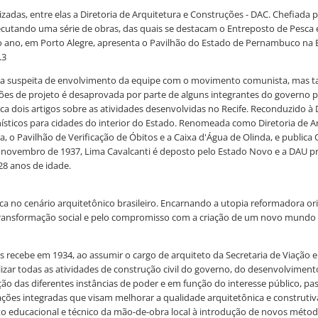
izadas, entre elas a Diretoria de Arquitetura e Construções - DAC. Chefiada 
ecutando uma série de obras, das quais se destacam o Entreposto de Pesca 
mo ano, em Porto Alegre, apresenta o Pavilhão do Estado de Pernambuco n
.3
 a suspeita de envolvimento da equipe com o movimento comunista, mas 
sões de projeto é desaprovada por parte de alguns integrantes do governo 
 dois artigos sobre as atividades desenvolvidas no Recife. Reconduzido à D
ísticos para cidades do interior do Estado. Renomeada como Diretoria de Ar
a, o Pavilhão de Verificação de Óbitos e a Caixa d'Água de Olinda, e public
m novembro de 1937, Lima Cavalcanti é deposto pelo Estado Novo e a DAU pr
8 anos de idade.
única no cenário arquitetônico brasileiro. Encarnando a utopia reformador
ransformação social e pelo compromisso com a criação de um novo mundo p
 recebe em 1934, ao assumir o cargo de arquiteto da Secretaria de Viação e
alizar todas as atividades de construção civil do governo, do desenvolvim
itação das diferentes instâncias de poder e em função do interesse público,
es integradas que visam melhorar a qualidade arquitetônica e construtiva d
 educacional e técnico da mão-de-obra local à introdução de novos métodos