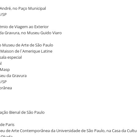
 André, no Paço Municipal
M/SP
rêmio de Viagem ao Exterior
a da Gravura, no Museu Guido Viaro
no Museu de Arte de São Paulo
na Maison de l´Amerique Latine
sala especial
l
o Masp
useu da Gravura
M/SP
porânea
dação Bienal de São Paulo
 de Paris
useu de Arte Contemporânea da Universidade de São Paulo, na Casa da Cultu
i Okada