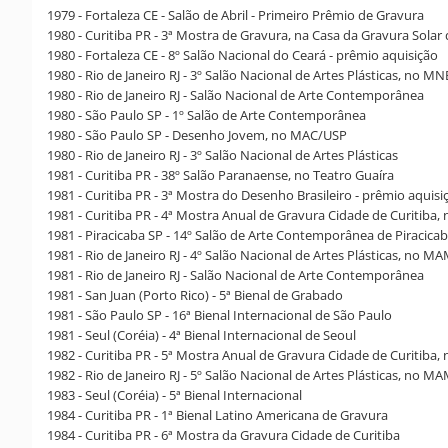
1979 - Fortaleza CE - Salão de Abril - Primeiro Prêmio de Gravura
1980 - Curitiba PR - 3ª Mostra de Gravura, na Casa da Gravura Solar
1980 - Fortaleza CE - 8º Salão Nacional do Ceará - prêmio aquisição
1980 - Rio de Janeiro RJ - 3º Salão Nacional de Artes Plásticas, no M
1980 - Rio de Janeiro RJ - Salão Nacional de Arte Contemporânea
1980 - São Paulo SP - 1º Salão de Arte Contemporânea
1980 - São Paulo SP - Desenho Jovem, no MAC/USP
1980 - Rio de Janeiro RJ - 3º Salão Nacional de Artes Plásticas
1981 - Curitiba PR - 38º Salão Paranaense, no Teatro Guaíra
1981 - Curitiba PR - 3ª Mostra do Desenho Brasileiro - prêmio aquisi
1981 - Curitiba PR - 4ª Mostra Anual de Gravura Cidade de Curitiba,
1981 - Piracicaba SP - 14º Salão de Arte Contemporânea de Piracicab
1981 - Rio de Janeiro RJ - 4º Salão Nacional de Artes Plásticas, no M
1981 - Rio de Janeiro RJ - Salão Nacional de Arte Contemporânea
1981 - San Juan (Porto Rico) - 5ª Bienal de Grabado
1981 - São Paulo SP - 16ª Bienal Internacional de São Paulo
1981 - Seul (Coréia) - 4ª Bienal Internacional de Seoul
1982 - Curitiba PR - 5ª Mostra Anual de Gravura Cidade de Curitiba,
1982 - Rio de Janeiro RJ - 5º Salão Nacional de Artes Plásticas, no M
1983 - Seul (Coréia) - 5ª Bienal Internacional
1984 - Curitiba PR - 1ª Bienal Latino Americana de Gravura
1984 - Curitiba PR - 6ª Mostra da Gravura Cidade de Curitiba