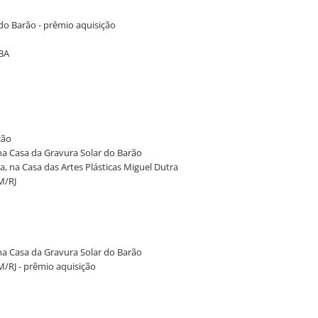
 do Barão - prêmio aquisição
NBA
ção
 na Casa da Gravura Solar do Barão
a, na Casa das Artes Plásticas Miguel Dutra
AM/RJ
 na Casa da Gravura Solar do Barão
AM/RJ - prêmio aquisição