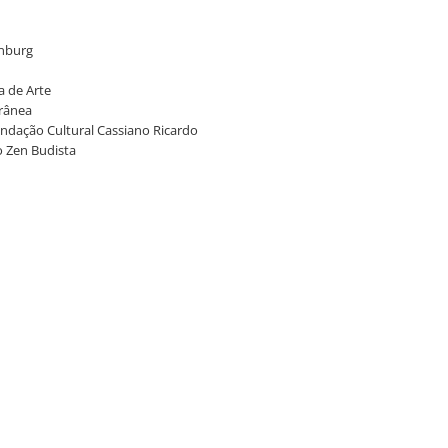
enburg
a de Arte
orânea
undação Cultural Cassiano Ricardo
o Zen Budista