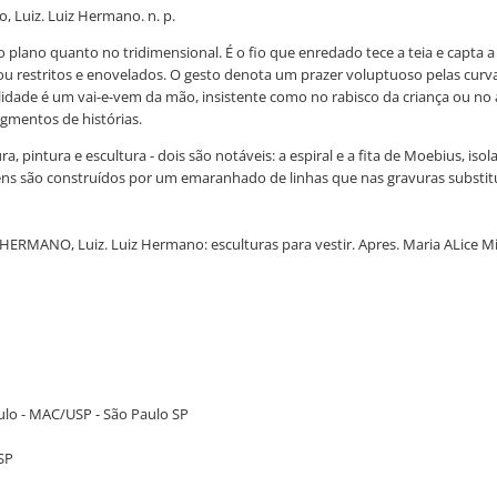
o, Luiz. Luiz Hermano. n. p.
 plano quanto no tridimensional. É o fio que enredado tece a teia e capta a
ou restritos e enovelados. O gesto denota um prazer voluptuoso pelas curva
lidade é um vai-e-vem da mão, insistente como no rabisco da criança ou no 
agmentos de histórias.
ra, pintura e escultura - dois são notáveis: a espiral e a fita de Moebius, 
agens são construídos por um emaranhado de linhas que nas gravuras substi
: HERMANO, Luiz. Luiz Hermano: esculturas para vestir. Apres. Maria ALice Mi
lo - MAC/USP - São Paulo SP
SP