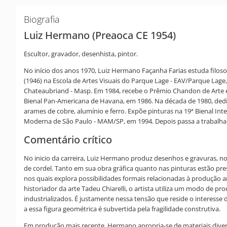
Biografia
Luiz Hermano (Preaoca CE 1954)
Escultor, gravador, desenhista, pintor.
No início dos anos 1970, Luiz Hermano Façanha Farias estuda filos
(1946) na Escola de Artes Visuais do Parque Lage - EAV/Parque Lage
Chateaubriand - Masp. Em 1984, recebe o Prêmio Chandon de Arte e Vin
Bienal Pan-Americana de Havana, em 1986. Na década de 1980, dedica
arames de cobre, alumínio e ferro. Expõe pinturas na 19ª Bienal Int
Moderna de São Paulo - MAM/SP, em 1994. Depois passa a trabalhar 
Comentário crítico
No inicio da carreira, Luiz Hermano produz desenhos e gravuras, no
de cordel. Tanto em sua obra gráfica quanto nas pinturas estão pre
nos quais explora possibilidades formais relacionadas à produção ar
historiador da arte Tadeu Chiarelli, o artista utiliza um modo de 
industrializados. É justamente nessa tensão que reside o interesse
a essa figura geométrica é subvertida pela fragilidade construtiva.
Em produção mais recente, Hermano apropria-se de materiais divers