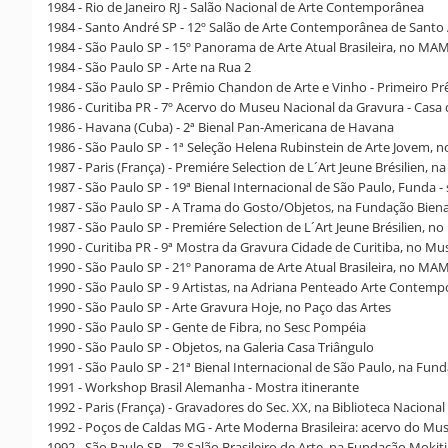
1984 - Rio de Janeiro RJ - Salão Nacional de Arte Contemporânea
1984 - Santo André SP - 12º Salão de Arte Contemporânea de Santo
1984 - São Paulo SP - 15º Panorama de Arte Atual Brasileira, no MA
1984 - São Paulo SP - Arte na Rua 2
1984 - São Paulo SP - Prêmio Chandon de Arte e Vinho - Primeiro P
1986 - Curitiba PR - 7º Acervo do Museu Nacional da Gravura - Cas
1986 - Havana (Cuba) - 2ª Bienal Pan-Americana de Havana
1986 - São Paulo SP - 1ª Seleção Helena Rubinstein de Arte Jovem, 
1987 - Paris (França) - Premiére Selection de L´Art Jeune Brésilien, 
1987 - São Paulo SP - 19ª Bienal Internacional de São Paulo, Funda - 
1987 - São Paulo SP - A Trama do Gosto/Objetos, na Fundação Biena
1987 - São Paulo SP - Premiére Selection de L´Art Jeune Brésilien, n
1990 - Curitiba PR - 9ª Mostra da Gravura Cidade de Curitiba, no M
1990 - São Paulo SP - 21º Panorama de Arte Atual Brasileira, no MA
1990 - São Paulo SP - 9 Artistas, na Adriana Penteado Arte Contem
1990 - São Paulo SP - Arte Gravura Hoje, no Paço das Artes
1990 - São Paulo SP - Gente de Fibra, no Sesc Pompéia
1990 - São Paulo SP - Objetos, na Galeria Casa Triângulo
1991 - São Paulo SP - 21ª Bienal Internacional de São Paulo, na Fun
1991 - Workshop Brasil Alemanha - Mostra itinerante
1992 - Paris (França) - Gravadores do Sec. XX, na Biblioteca Nacional
1992 - Poços de Caldas MG - Arte Moderna Brasileira: acervo do M
1992 - São Paulo SP - 7º Salão Brasileiro de Arte, na Fundação Mokit