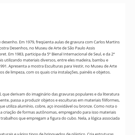
e desenho. Em 1979, freqüenta aulas de gravura com Carlos Martins
 mostra Desenhos, no Museu de Arte de São Paulo Assis
t. Em 1983, participa da 5ª Bienal Internacional de Seul, e da 2ª
s utilizando materiais diversos, entre eles madeira, bambu e
1991. Apresenta a mostra Esculturas para Vestir, no Museu de Arte
de limpeza, com os quais cria instalações, painéis e objetos.
l, que derivam do imaginário das gravuras populares e da literatura
te, passa a produzir objetos e esculturas em materiais filiformes,
que utiliza alumínio, cobre, aço inoxidável ou bronze. Como nota o
ara a criação de formas autônomas, empregando para isso materiais
 trabalhos que empregam a figura do cubo. Nela, a lógica associada
rais e vários tipos de brinquedos de plástico. Cria estruturas