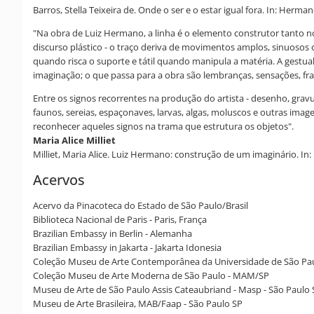
Barros, Stella Teixeira de. Onde o ser e o estar igual fora. In: Herman
"Na obra de Luiz Hermano, a linha é o elemento construtor tanto no
discurso plástico - o traço deriva de movimentos amplos, sinuosos 
quando risca o suporte e tátil quando manipula a matéria. A gestua
imaginação; o que passa para a obra são lembranças, sensações, fr
Entre os signos recorrentes na produção do artista - desenho, gravu
faunos, sereias, espaçonaves, larvas, algas, moluscos e outras im
reconhecer aqueles signos na trama que estrutura os objetos".
Maria Alice Milliet
Milliet, Maria Alice. Luiz Hermano: construção de um imaginário. In
Acervos
Acervo da Pinacoteca do Estado de São Paulo/Brasil
Biblioteca Nacional de Paris - Paris, França
Brazilian Embassy in Berlin - Alemanha
Brazilian Embassy in Jakarta - Jakarta Idonesia
Coleção Museu de Arte Contemporânea da Universidade de São Pau
Coleção Museu de Arte Moderna de São Paulo - MAM/SP
Museu de Arte de São Paulo Assis Cateaubriand - Masp - São Paulo 
Museu de Arte Brasileira, MAB/Faap - São Paulo SP