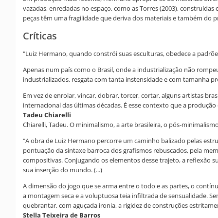
vazadas, enredadas no espaço, como as Torres (2003), construídas com
peças têm uma fragilidade que deriva dos materiais e também do pr
Críticas
"Luiz Hermano, quando constrói suas esculturas, obedece a padrões e
Apenas num país como o Brasil, onde a industrialização não rompe
industrializados, resgata com tanta instensidade e com tamanha prop
Em vez de enrolar, vincar, dobrar, torcer, cortar, alguns artistas b
internacional das últimas décadas. É esse contexto que a produção
Tadeu Chiarelli
Chiarelli, Tadeu. O minimalismo, a arte brasileira, o pós-minimal
"A obra de Luiz Hermano percorre um caminho balizado pelas estru
pontuação da sintaxe barroca dos grafismos rebuscados, pela memóri
compositivas. Conjugando os elementos desse trajeto, a reflexão 
sua inserção do mundo. (...)
A dimensão do jogo que se arma entre o todo e as partes, o contínu
a montagem seca e a voluptuosa teia infiltrada de sensualidade. Sem
quebrantar, com aguçada ironia, a rigidez de construções estritame
Stella Teixeira de Barros