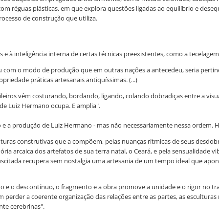
 réguas plásticas, em que explora questões ligadas ao equilíbrio e desequilí
ocesso de construção que utiliza.
 à inteligência interna de certas técnicas preexistentes, como a tecelagem,
u com o modo de produção que em outras nações a antecedeu, seria pertine
riedade práticas artesanais antiquíssimas. (...)
rasileiros vêm costurando, bordando, ligando, colando dobradiças entre a visu
 de Luiz Hermano ocupa. E amplia".
ismo e a produção de Luiz Hermano - mas não necessariamente nessa ordem. H
turas construtivas que a compõem, pelas nuanças rítmicas de seus desdobr
a arcaica dos artefatos de sua terra natal, o Ceará, e pela sensualidade vi
suscitada recupera sem nostalgia uma artesania de um tempo ideal que apo
o e o descontínuo, o fragmento e a obra promove a unidade e o rigor no tra
 perder a coerente organização das relações entre as partes, as esculturas r
nte cerebrinas".