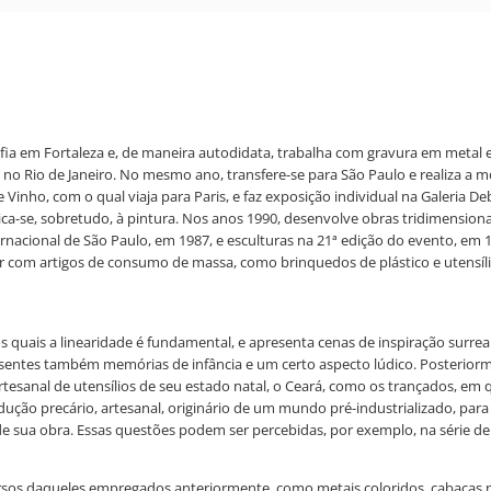
ofia em Fortaleza e, de maneira autodidata, trabalha com gravura em metal 
, no Rio de Janeiro. No mesmo ano, transfere-se para São Paulo e realiza a
ho, com o qual viaja para Paris, e faz exposição individual na Galeria Debre
-se, sobretudo, à pintura. Nos anos 1990, desenvolve obras tridimensionai
ernacional de São Paulo, em 1987, e esculturas na 21ª edição do evento, em 
com artigos de consumo de massa, como brinquedos de plástico e utensílios 
s quais a linearidade é fundamental, e apresenta cenas de inspiração surrea
sentes também memórias de infância e um certo aspecto lúdico. Posteriormen
tesanal de utensílios de seu estado natal, o Ceará, como os trançados, em 
produção precário, artesanal, originário de um mundo pré-industrializado, p
 de sua obra. Essas questões podem ser percebidas, por exemplo, na série de
os daqueles empregados anteriormente, como metais coloridos, cabaças natu