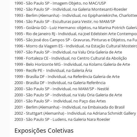
1990 - São Paulo SP - Imagem Objeto, no MAC/USP
1992 - São Paulo SP - Individual, na Galeria Montesanti-Roesler
1993 - Berlim (Alemanha) - Individual, no Epiphaniekirche, Charlott
1994 - São Paulo SP - Esculturas para Vestir, no MAM/SP
1995 - Goiânia GO - Luiz Hermano: objetos, na Marina Potrich Galeri
1995 - Rio de Janeiro RJ - Individual, na Joel Edelstein Arte Contemp
1995 - São José dos Campos SP - Gravuras, Pinturas e Objetos, na F
1996 - Morro da Viagem ES - Individual, na Estação Cultural Mosteir
1997 - São Paulo SP - Individual, na Valu Oria Galeria de Arte
1998 - Fortaleza CE - Individual, no Centro Cultural da Abolição
1999 - Belo Horizonte MG - Individual, na Kolams Galeria de Arte
1999 - Recife PE - Individual, na Galeria Ária
1999 - Brasília DF - Individual, na Referência Galeria de Arte
2000 - Brasília DF - Individual, na Galeria Referência
2000 - São Paulo SP - Individual, no MAM/SP - Nestlé
2000 - São Paulo SP - Individual, na Valu Oria Galeria de Arte
2001 - São Paulo SP - Individual, no Paço das Artes
2001 - Berlim (Alemanha) - Individual, na Embaixada do Brasil
2002 - Stuttgart (Alemanha) - Individual, na Adriana Schmidt Gallery
2003 - São Paulo SP - Ludens, na Galeria Nara Roesler
Exposições Coletivas