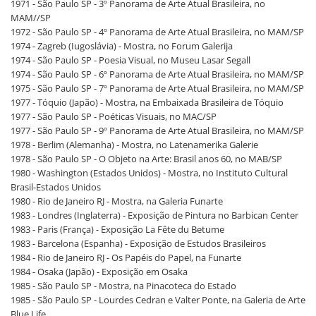
1971 - São Paulo SP - 3º Panorama de Arte Atual Brasileira, no
MAM//SP
1972 - São Paulo SP - 4º Panorama de Arte Atual Brasileira, no MAM/SP
1974 - Zagreb (Iugoslávia) - Mostra, no Forum Galerija
1974 - São Paulo SP - Poesia Visual, no Museu Lasar Segall
1974 - São Paulo SP - 6º Panorama de Arte Atual Brasileira, no MAM/SP
1975 - São Paulo SP - 7º Panorama de Arte Atual Brasileira, no MAM/SP
1977 - Tóquio (Japão) - Mostra, na Embaixada Brasileira de Tóquio
1977 - São Paulo SP - Poéticas Visuais, no MAC/SP
1977 - São Paulo SP - 9º Panorama de Arte Atual Brasileira, no MAM/SP
1978 - Berlim (Alemanha) - Mostra, no Latenamerika Galerie
1978 - São Paulo SP - O Objeto na Arte: Brasil anos 60, no MAB/SP
1980 - Washington (Estados Unidos) - Mostra, no Instituto Cultural
Brasil-Estados Unidos
1980 - Rio de Janeiro RJ - Mostra, na Galeria Funarte
1983 - Londres (Inglaterra) - Exposição de Pintura no Barbican Center
1983 - Paris (França) - Exposição La Fête du Betume
1983 - Barcelona (Espanha) - Exposição de Estudos Brasileiros
1984 - Rio de Janeiro RJ - Os Papéis do Papel, na Funarte
1984 - Osaka (Japão) - Exposição em Osaka
1985 - São Paulo SP - Mostra, na Pinacoteca do Estado
1985 - São Paulo SP - Lourdes Cedran e Valter Ponte, na Galeria de Arte
Blue Life