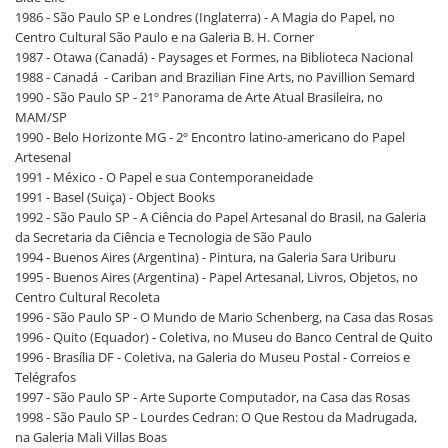
1986 - São Paulo SP e Londres (Inglaterra) - A Magia do Papel, no
Centro Cultural São Paulo e na Galeria B. H. Corner
1987 - Otawa (Canadá) - Paysages et Formes, na Biblioteca Nacional
1988 - Canadá - Cariban and Brazilian Fine Arts, no Pavillion Semard
1990 - São Paulo SP - 21º Panorama de Arte Atual Brasileira, no
MAM/SP
1990 - Belo Horizonte MG - 2º Encontro latino-americano do Papel
Artesenal
1991 - México - O Papel e sua Contemporaneidade
1991 - Basel (Suiça) - Object Books
1992 - São Paulo SP - A Ciência do Papel Artesanal do Brasil, na Galeria
da Secretaria da Ciência e Tecnologia de São Paulo
1994 - Buenos Aires (Argentina) - Pintura, na Galeria Sara Uriburu
1995 - Buenos Aires (Argentina) - Papel Artesanal, Livros, Objetos, no
Centro Cultural Recoleta
1996 - São Paulo SP - O Mundo de Mario Schenberg, na Casa das Rosas
1996 - Quito (Equador) - Coletiva, no Museu do Banco Central de Quito
1996 - Brasília DF - Coletiva, na Galeria do Museu Postal - Correios e
Telégrafos
1997 - São Paulo SP - Arte Suporte Computador, na Casa das Rosas
1998 - São Paulo SP - Lourdes Cedran: O Que Restou da Madrugada,
na Galeria Mali Villas Boas