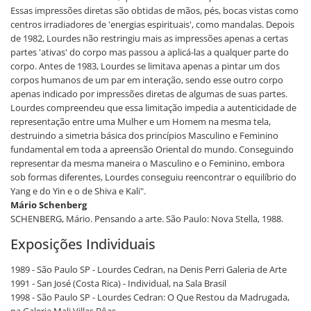
Essas impressões diretas são obtidas de mãos, pés, bocas vistas como
centros irradiadores de 'energias espirituais', como mandalas. Depois
de 1982, Lourdes não restringiu mais as impressões apenas a certas
partes 'ativas' do corpo mas passou a aplicá-las a qualquer parte do
corpo. Antes de 1983, Lourdes se limitava apenas a pintar um dos
corpos humanos de um par em interação, sendo esse outro corpo
apenas indicado por impressões diretas de algumas de suas partes.
Lourdes compreendeu que essa limitação impedia a autenticidade de
representação entre uma Mulher e um Homem na mesma tela,
destruindo a simetria básica dos princípios Masculino e Feminino
fundamental em toda a apreensão Oriental do mundo. Conseguindo
representar da mesma maneira o Masculino e o Feminino, embora
sob formas diferentes, Lourdes conseguiu reencontrar o equilíbrio do
Yang e do Yin e o de Shiva e Kali".
Mário Schenberg
SCHENBERG, Mário. Pensando a arte. São Paulo: Nova Stella, 1988.
Exposições Individuais
1989 - São Paulo SP - Lourdes Cedran, na Denis Perri Galeria de Arte
1991 - San José (Costa Rica) - Individual, na Sala Brasil
1998 - São Paulo SP - Lourdes Cedran: O Que Restou da Madrugada,