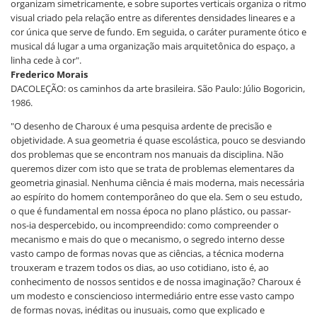
organizam simetricamente, e sobre suportes verticais organiza o ritmo
visual criado pela relação entre as diferentes densidades lineares e a
cor única que serve de fundo. Em seguida, o caráter puramente ótico e
musical dá lugar a uma organização mais arquitetônica do espaço, a
linha cede à cor".
Frederico Morais
DACOLEÇÃO: os caminhos da arte brasileira. São Paulo: Júlio Bogoricin,
1986.
"O desenho de Charoux é uma pesquisa ardente de precisão e
objetividade. A sua geometria é quase escolástica, pouco se desviando
dos problemas que se encontram nos manuais da disciplina. Não
queremos dizer com isto que se trata de problemas elementares da
geometria ginasial. Nenhuma ciência é mais moderna, mais necessária
ao espírito do homem contemporâneo do que ela. Sem o seu estudo,
o que é fundamental em nossa época no plano plástico, ou passar-
nos-ia despercebido, ou incompreendido: como compreender o
mecanismo e mais do que o mecanismo, o segredo interno desse
vasto campo de formas novas que as ciências, a técnica moderna
trouxeram e trazem todos os dias, ao uso cotidiano, isto é, ao
conhecimento de nossos sentidos e de nossa imaginação? Charoux é
um modesto e consciencioso intermediário entre esse vasto campo
de formas novas, inéditas ou inusuais, como que explicado e