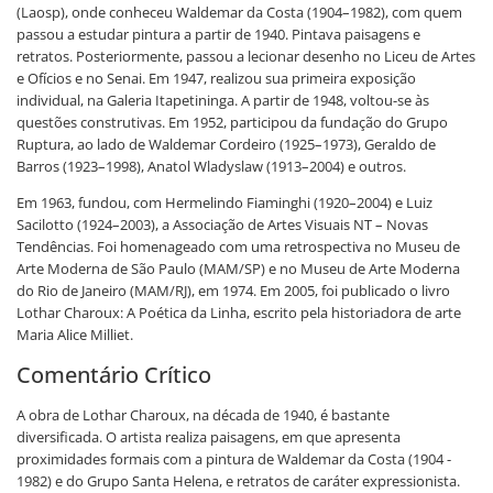
(Laosp), onde conheceu Waldemar da Costa (1904–1982), com quem
passou a estudar pintura a partir de 1940. Pintava paisagens e
retratos. Posteriormente, passou a lecionar desenho no Liceu de Artes
e Ofícios e no Senai. Em 1947, realizou sua primeira exposição
individual, na Galeria Itapetininga. A partir de 1948, voltou-se às
questões construtivas. Em 1952, participou da fundação do Grupo
Ruptura, ao lado de Waldemar Cordeiro (1925–1973), Geraldo de
Barros (1923–1998), Anatol Wladyslaw (1913–2004) e outros.
Em 1963, fundou, com Hermelindo Fiaminghi (1920–2004) e Luiz
Sacilotto (1924–2003), a Associação de Artes Visuais NT – Novas
Tendências. Foi homenageado com uma retrospectiva no Museu de
Arte Moderna de São Paulo (MAM/SP) e no Museu de Arte Moderna
do Rio de Janeiro (MAM/RJ), em 1974. Em 2005, foi publicado o livro
Lothar Charoux: A Poética da Linha, escrito pela historiadora de arte
Maria Alice Milliet.
Comentário Crítico
A obra de Lothar Charoux, na década de 1940, é bastante
diversificada. O artista realiza paisagens, em que apresenta
proximidades formais com a pintura de Waldemar da Costa (1904 -
1982) e do Grupo Santa Helena, e retratos de caráter expressionista.