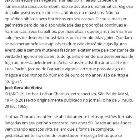
texturas esquemas vegetais, animais ou minerais. Espécie de
iluminurista clássico, também não se devota a uma temática religiosa
de palimpsestos e de códices canônicos ou dinásticos. Não há
episódios bíblicos nem históricos em seu acervo. Dir-se-ia mais um
geômetra perdido na disponibilidade das proporções contínuas e
harmônicas. Seus trabalhos, por mais atuais que sejam, não visam às
soluções de desenho industrial de, por exemplo, Mavignier. Quedam-
se nas metamorfoses inaplicáveis dum caleidoscópio cujas figuras
eventuais e sempre mutáveis fascinam exatamente pela constante da
verdade trigonométrica em tudo quanto é tendência desesperada de
fuga ao preestabelecimento. Acha-se assim adstrito àquela arte de
Luca Pacioli, Jacopo de Barbari e Vignola, arte que possuía algo da
mágica e dos ritmos do número de ouro como antevisão de ritos e
liturgias".
José Geraldo Vieira
CHAROUX, Lothar. Lothar Charoux: retrospectiva. São Paulo: MAM,
1974. p.20 [Texto originalmente publicado no jornal Folha de S, Paulo,
28 fev. 1965].
"Lothar Charoux mantém-se absolutamente fiel às questões formais
lançadas em seu período concreto, nos anos 50. Desde aquela época
vem criando espaços virtuais, em que a forma se completa,
gestalticamente, no olho do espectador. Emprega linhas que se