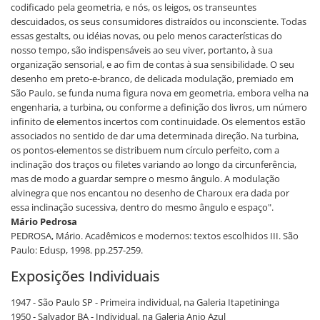
codificado pela geometria, e nós, os leigos, os transeuntes
descuidados, os seus consumidores distraídos ou inconsciente. Todas
essas gestalts, ou idéias novas, ou pelo menos características do
nosso tempo, são indispensáveis ao seu viver, portanto, à sua
organização sensorial, e ao fim de contas à sua sensibilidade. O seu
desenho em preto-e-branco, de delicada modulação, premiado em
São Paulo, se funda numa figura nova em geometria, embora velha na
engenharia, a turbina, ou conforme a definição dos livros, um número
infinito de elementos incertos com continuidade. Os elementos estão
associados no sentido de dar uma determinada direção. Na turbina,
os pontos-elementos se distribuem num círculo perfeito, com a
inclinação dos traços ou filetes variando ao longo da circunferência,
mas de modo a guardar sempre o mesmo ângulo. A modulação
alvinegra que nos encantou no desenho de Charoux era dada por
essa inclinação sucessiva, dentro do mesmo ângulo e espaço".
Mário Pedrosa
PEDROSA, Mário. Acadêmicos e modernos: textos escolhidos III. São
Paulo: Edusp, 1998. pp.257-259.
Exposições Individuais
1947 - São Paulo SP - Primeira individual, na Galeria Itapetininga
1950 - Salvador BA - Individual, na Galeria Anjo Azul