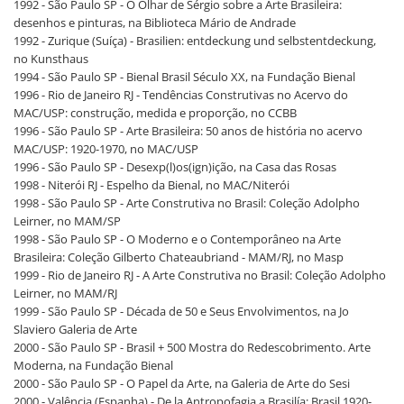
1992 - São Paulo SP - O Olhar de Sérgio sobre a Arte Brasileira:
desenhos e pinturas, na Biblioteca Mário de Andrade
1992 - Zurique (Suíça) - Brasilien: entdeckung und selbstentdeckung,
no Kunsthaus
1994 - São Paulo SP - Bienal Brasil Século XX, na Fundação Bienal
1996 - Rio de Janeiro RJ - Tendências Construtivas no Acervo do
MAC/USP: construção, medida e proporção, no CCBB
1996 - São Paulo SP - Arte Brasileira: 50 anos de história no acervo
MAC/USP: 1920-1970, no MAC/USP
1996 - São Paulo SP - Desexp(l)os(ign)ição, na Casa das Rosas
1998 - Niterói RJ - Espelho da Bienal, no MAC/Niterói
1998 - São Paulo SP - Arte Construtiva no Brasil: Coleção Adolpho
Leirner, no MAM/SP
1998 - São Paulo SP - O Moderno e o Contemporâneo na Arte
Brasileira: Coleção Gilberto Chateaubriand - MAM/RJ, no Masp
1999 - Rio de Janeiro RJ - A Arte Construtiva no Brasil: Coleção Adolpho
Leirner, no MAM/RJ
1999 - São Paulo SP - Década de 50 e Seus Envolvimentos, na Jo
Slaviero Galeria de Arte
2000 - São Paulo SP - Brasil + 500 Mostra do Redescobrimento. Arte
Moderna, na Fundação Bienal
2000 - São Paulo SP - O Papel da Arte, na Galeria de Arte do Sesi
2000 - Valência (Espanha) - De la Antropofagia a Brasilía: Brasil 1920-