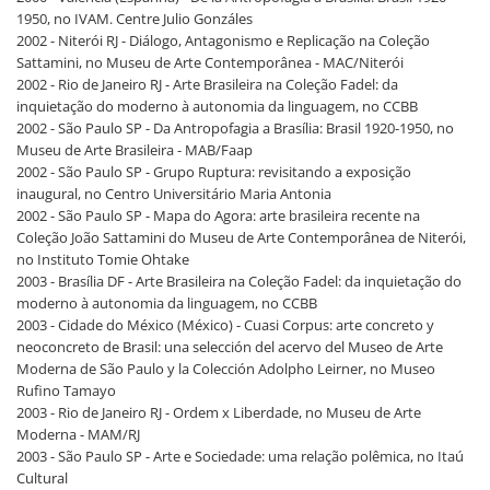
1950, no IVAM. Centre Julio Gonzáles
2002 - Niterói RJ - Diálogo, Antagonismo e Replicação na Coleção
Sattamini, no Museu de Arte Contemporânea - MAC/Niterói
2002 - Rio de Janeiro RJ - Arte Brasileira na Coleção Fadel: da
inquietação do moderno à autonomia da linguagem, no CCBB
2002 - São Paulo SP - Da Antropofagia a Brasília: Brasil 1920-1950, no
Museu de Arte Brasileira - MAB/Faap
2002 - São Paulo SP - Grupo Ruptura: revisitando a exposição
inaugural, no Centro Universitário Maria Antonia
2002 - São Paulo SP - Mapa do Agora: arte brasileira recente na
Coleção João Sattamini do Museu de Arte Contemporânea de Niterói,
no Instituto Tomie Ohtake
2003 - Brasília DF - Arte Brasileira na Coleção Fadel: da inquietação do
moderno à autonomia da linguagem, no CCBB
2003 - Cidade do México (México) - Cuasi Corpus: arte concreto y
neoconcreto de Brasil: una selección del acervo del Museo de Arte
Moderna de São Paulo y la Colección Adolpho Leirner, no Museo
Rufino Tamayo
2003 - Rio de Janeiro RJ - Ordem x Liberdade, no Museu de Arte
Moderna - MAM/RJ
2003 - São Paulo SP - Arte e Sociedade: uma relação polêmica, no Itaú
Cultural