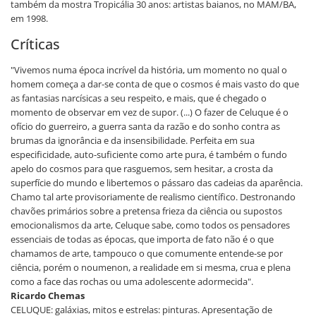
também da mostra Tropicália 30 anos: artistas baianos, no MAM/BA,
em 1998.
Críticas
"Vivemos numa época incrível da história, um momento no qual o
homem começa a dar-se conta de que o cosmos é mais vasto do que
as fantasias narcísicas a seu respeito, e mais, que é chegado o
momento de observar em vez de supor. (...) O fazer de Celuque é o
ofício do guerreiro, a guerra santa da razão e do sonho contra as
brumas da ignorância e da insensibilidade. Perfeita em sua
especificidade, auto-suficiente como arte pura, é também o fundo
apelo do cosmos para que rasguemos, sem hesitar, a crosta da
superfície do mundo e libertemos o pássaro das cadeias da aparência.
Chamo tal arte provisoriamente de realismo científico. Destronando
chavões primários sobre a pretensa frieza da ciência ou supostos
emocionalismos da arte, Celuque sabe, como todos os pensadores
essenciais de todas as épocas, que importa de fato não é o que
chamamos de arte, tampouco o que comumente entende-se por
ciência, porém o noumenon, a realidade em si mesma, crua e plena
como a face das rochas ou uma adolescente adormecida".
Ricardo Chemas
CELUQUE: galáxias, mitos e estrelas: pinturas. Apresentação de