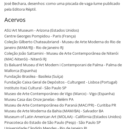
José Bechara, desenhos: como uma piscada de vaga-lume publicado
pela Editora Réptil.
Acervos
ASU Art Museum - Arizona (Estados Unidos)
Centre Georges Pompidou - Paris (França)
Coleção Gilberto Chateaubriand - Museu de Arte Moderna do Rio de
Janeiro (MAM/RJ) - Rio de Janeiro RJ
Coleção João Sattamini - Museu de Arte Contemporânea de Niterói
(MAC-Niterói) - Niterói RJ
Es Baluard Museu d'Art Modern i Contemporani de Palma - Palma de
Mallorca (Espanha)
Fundação Brasilea - Basileia (Suíça)
Fundação Caixa Geral de Depósitos - Culturgest - Lisboa (Portugal)
Instituto Itaú Cultural - São Paulo SP
Museo de Arte Contemporáneo de Vigo (Marco) - Vigo (Espanha)
Museu Casa das Onze Janelas - Belém PA
Museu de Arte Contemporânea do Paraná (MAC/PR) - Curitiba PR
Museu de Arte Moderna da Bahia (MAM/BA) - Salvador BA
Museum of Latin American Art (MOLAA) - Califórnia (Estados Unidos)
Pinacoteca do Estado de São Paulo (Pesp) - São Paulo SP
Universidade Cândido Mendes - Rio de Janeiro RJ