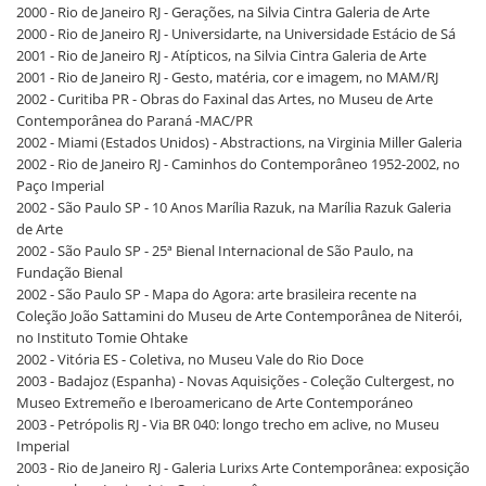
2000 - Rio de Janeiro RJ - Gerações, na Silvia Cintra Galeria de Arte
2000 - Rio de Janeiro RJ - Universidarte, na Universidade Estácio de Sá
2001 - Rio de Janeiro RJ - Atípticos, na Silvia Cintra Galeria de Arte
2001 - Rio de Janeiro RJ - Gesto, matéria, cor e imagem, no MAM/RJ
2002 - Curitiba PR - Obras do Faxinal das Artes, no Museu de Arte
Contemporânea do Paraná -MAC/PR
2002 - Miami (Estados Unidos) - Abstractions, na Virginia Miller Galeria
2002 - Rio de Janeiro RJ - Caminhos do Contemporâneo 1952-2002, no
Paço Imperial
2002 - São Paulo SP - 10 Anos Marília Razuk, na Marília Razuk Galeria
de Arte
2002 - São Paulo SP - 25ª Bienal Internacional de São Paulo, na
Fundação Bienal
2002 - São Paulo SP - Mapa do Agora: arte brasileira recente na
Coleção João Sattamini do Museu de Arte Contemporânea de Niterói,
no Instituto Tomie Ohtake
2002 - Vitória ES - Coletiva, no Museu Vale do Rio Doce
2003 - Badajoz (Espanha) - Novas Aquisições - Coleção Cultergest, no
Museo Extremeño e Iberoamericano de Arte Contemporáneo
2003 - Petrópolis RJ - Via BR 040: longo trecho em aclive, no Museu
Imperial
2003 - Rio de Janeiro RJ - Galeria Lurixs Arte Contemporânea: exposição