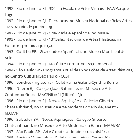
1992 - Rio de Janeiro RJ - 9X6, na Escola de Artes Visuais - EAV/Parque
Lage
1992 - Rio de Janeiro RJ - Diferenças, no Museu Nacional de Belas Artes
- MNBA (Rio de Janeiro, RJ)
1992 - Rio de Janeiro RJ - Gravidade e Aparência, no MNBA
1993 - Rio de Janeiro RJ - 13º Salão Nacional de Artes Plásticas, na
Funarte - prêmio aquisição
1993 - Curitiba PR - Gravidade e Aparência, no Museu Municipal de
Arte
1994 - Rio de Janeiro RJ - Matéria e Forma, no Paço Imperial
1994 - São Paulo SP - Programa Anual de Exposições de Artes Plásticas,
no Centro Cultural São Paulo - CCSP
1996 - Londres (Inglaterra) - Coletiva, na Galeria Cynthia Borne
1996 - Niterói RJ - Coleção João Satamine, no Museu de Arte
Contemporânea - MAC/Niterói (Niterói, RJ)
1996 - Rio de Janeiro RJ - Novas Aquisições - Coleção Giberto
Chateaubriand, no Museu de Arte Moderna do Rio de Janeiro -
MAM/RJ
1996 - Salvador BA - Novas Aquisições - Coleção Gilberto
Chateaubriand, no Museu de Arte Moderna da Bahia - MAM/BA
1997 - São Paulo SP - Arte Cidade: a cidade e suas histórias
1998 - Aachen (Alemanha) - Coletiva, no Ludwig Forum für