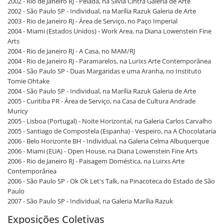
2002 - Rio de Janeiro RJ - Pelada, na Silvia Cintra Galeria de Arte
2002 - São Paulo SP - Individual, na Marília Razuk Galeria de Arte
2003 - Rio de Janeiro RJ - Área de Serviço, no Paço Imperial
2004 - Miami (Estados Unidos) - Work Area, na Diana Lowenstein Fine
Arts
2004 - Rio de Janeiro RJ - A Casa, no MAM/RJ
2004 - Rio de Janeiro RJ - Paramarelos, na Lurixs Arte Contemporânea
2004 - São Paulo SP - Duas Margaridas e uma Aranha, no Instituto
Tomie Ohtake
2004 - São Paulo SP - Individual, na Marília Razuk Galeria de Arte
2005 - Curitiba PR - Área de Serviço, na Casa de Cultura Andrade
Muricy
2005 - Lisboa (Portugal) - Noite Horizontal, na Galeria Carlos Carvalho
2005 - Santiago de Compostela (Espanha) - Vespeiro, na A Chocolataria
2006 - Belo Horizonte BH - Individual, na Galeria Celma Albuquerque
2006 - Miami (EUA) - Open House, na Diana Lowenstein Fine Arts
2006 - Rio de Janeiro RJ - Paisagem Doméstica, na Luirxs Arte
Contemporânea
2006 - São Paulo SP - Ok Ok Let's Talk, na Pinacoteca do Estado de São
Paulo
2007 - São Paulo SP - Individual, na Galeria Marília Razuk
Exposições Coletivas