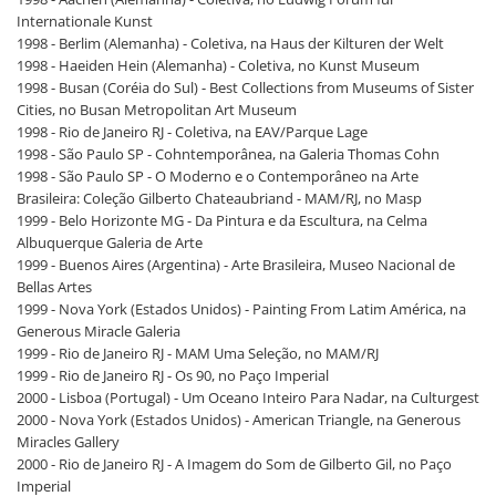
Internationale Kunst
1998 - Berlim (Alemanha) - Coletiva, na Haus der Kilturen der Welt
1998 - Haeiden Hein (Alemanha) - Coletiva, no Kunst Museum
1998 - Busan (Coréia do Sul) - Best Collections from Museums of Sister
Cities, no Busan Metropolitan Art Museum
1998 - Rio de Janeiro RJ - Coletiva, na EAV/Parque Lage
1998 - São Paulo SP - Cohntemporânea, na Galeria Thomas Cohn
1998 - São Paulo SP - O Moderno e o Contemporâneo na Arte
Brasileira: Coleção Gilberto Chateaubriand - MAM/RJ, no Masp
1999 - Belo Horizonte MG - Da Pintura e da Escultura, na Celma
Albuquerque Galeria de Arte
1999 - Buenos Aires (Argentina) - Arte Brasileira, Museo Nacional de
Bellas Artes
1999 - Nova York (Estados Unidos) - Painting From Latim América, na
Generous Miracle Galeria
1999 - Rio de Janeiro RJ - MAM Uma Seleção, no MAM/RJ
1999 - Rio de Janeiro RJ - Os 90, no Paço Imperial
2000 - Lisboa (Portugal) - Um Oceano Inteiro Para Nadar, na Culturgest
2000 - Nova York (Estados Unidos) - American Triangle, na Generous
Miracles Gallery
2000 - Rio de Janeiro RJ - A Imagem do Som de Gilberto Gil, no Paço
Imperial