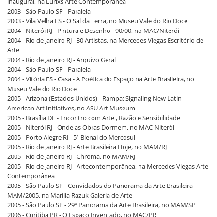
inaugural, na Lurixs Arte Contemporânea
2003 - São Paulo SP - Paralela
2003 - Vila Velha ES - O Sal da Terra, no Museu Vale do Rio Doce
2004 - Niterói RJ - Pintura e Desenho - 90/00, no MAC/Niterói
2004 - Rio de Janeiro RJ - 30 Artistas, na Mercedes Viegas Escritório de
Arte
2004 - Rio de Janeiro RJ - Arquivo Geral
2004 - São Paulo SP - Paralela
2004 - Vitória ES - Casa - A Poética do Espaço na Arte Brasileira, no
Museu Vale do Rio Doce
2005 - Arizona (Estados Unidos) - Rampa: Signaling New Latin
American Art Initiatives, no ASU Art Museum
2005 - Brasília DF - Encontro com Arte , Razão e Sensibilidade
2005 - Niterói RJ - Onde as Obras Dormem, no MAC-Niterói
2005 - Porto Alegre RJ - 5ª Bienal do Mercosul
2005 - Rio de Janeiro RJ - Arte Brasileira Hoje, no MAM/RJ
2005 - Rio de Janeiro RJ - Chroma, no MAM/RJ
2005 - Rio de Janeiro RJ - Artecontemporânea, na Mercedes Viegas Arte
Contemporânea
2005 - São Paulo SP - Convidados do Panorama da Arte Brasileira -
MAM/2005, na Marília Razuk Galeria de Arte
2005 - São Paulo SP - 29º Panorama da Arte Brasileira, no MAM/SP
2006 - Curitiba PR - O Espaço Inventado, no MAC/PR