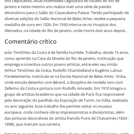
dos Deputados, atual Assembléia Legislativa do Estado do Rio de
Janeiro e neste mesmo ano realiza mais uma série de painéis
decorativos para o Salão do Copacabana Palace. Tendo participado de
diversas edições do Salão Nacional de Belas Artes, recebe a pequena
medalha de ouro em 1926. Em 1930 interna-se no Hospício dos
Alienados, na cidade do Rio de Janeiro, onde morre dois anos depois.
Comentário crítico
João Timótheo da Costa é de família humilde. Trabalha, desde 15 anos,
como aprendiz na Casa da Moeda do Rio de Janeiro, instituição que
emprega e incentiva outros jovens artistas, entre eles seu irmão
Arthur Timótheo da Costa, Rodolfo Chambelland e Eugênio Latour.
Paralelamente, matricula-se na Escola Nacional de Belas Artes - Enba,
onde estuda desenho com Bérard, a disciplina de modelo vivo com
Zeferino da Costa e pintura com Rodolfo Amoedo. Em 1910 integra o
grupo de artistas brasileiros que na cidade de Paris fica responsável
pela decoração do pavilhão da Exposição de Turim, na Itália, realizada
no ano seguinte. Esse trabalho lhe permite visitar os museus
europeus, onde conhece obras impressionistas e divisionistas, além
das pinturas decorativas do artista francês Puvis de Chavannes (1824 -
1898), que marcam sua carreira.