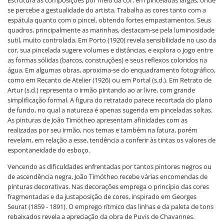
Estrutura as composições por meio da cor, em pinceladas largas, onde
se percebe a gestualidade do artista. Trabalha as cores tanto com a
espátula quanto com o pincel, obtendo fortes empastamentos. Seus
quadros, principalmente as marinhas, destacam-se pela luminosidade
sutil, muito controlada. Em Porto (1920) revela sensibilidade no uso da
cor, sua pincelada sugere volumes e distâncias, e explora o jogo entre
as formas sólidas (barcos, construções) e seus reflexos coloridos na
água. Em algumas obras, aproxima-se do enquadramento fotográfico,
como em Recanto de Atelier (1926) ou em Portal (s.d.). Em Retrato de
Artur (s.d.) representa o irmão pintando ao ar livre, com grande
simplificação formal. A figura do retratado parece recortada do plano
de fundo, no qual a natureza é apenas sugerida em pinceladas soltas.
As pinturas de João Timótheo apresentam afinidades com as
realizadas por seu irmão, nos temas e também na fatura, porém
revelam, em relação a esse, tendência a conferir às tintas os valores de
espontaneidade do esboço.
Vencendo as dificuldades enfrentadas por tantos pintores negros ou
de ascendência negra, João Timótheo recebe várias encomendas de
pinturas decorativas. Nas decorações emprega o princípio das cores
fragmentadas e da justaposição de cores, inspirado em Georges
Seurat (1859 - 1891). O emprego rítmico das linhas e da paleta de tons
rebaixados revela a apreciação da obra de Puvis de Chavannes.