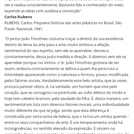
ver e realiza conscientemente. Bastante lido e conhecedor do meio,
expende as idéas com audácia e convicção".
Carlos Rubens
RUBENS, Carlos. Pequena história das artes plásticas no Brasil. São
Paulo: Nacional, 1941.
"O pintor João Timotheo costuma traçar a diretriz da sua existência
dentro do lema da arte para a arte, muito embora a afeição
sentimental do seu espírito, sem ele se aperceber, desvie-o,
constantemente, dessa justa medida e direção. E dizemos sem ele se
aperceber porque, no íntimo, o Sr. João Timotheo gostaria de ser
assim, embora contrariamente se defina a quem lhe perscruta a
intimidade aparecendo como a natureza o formou, pouco modificada
pelos fatores sociais. Verdadeiramente esse belo artista, que às vezes
procura parecer cético, é, na verdade, um homem que vive pelo
coração, que se consagrou na juventude, ao culto efetivo do irmão e
hoje tem cabelos brancos, pela saudade da filha. É, desta maneira, um
sentimental em luta com diversos fatores morais, uma individualidade
muito diferente da que se julga, sendo que esta diferença é
constituída por certa soma de beleza, que o torna um artista querido -
entre os seus companheiros de arte. É um temperamento onde há
incongruências, no sentido elevado da expressão. É sincero na