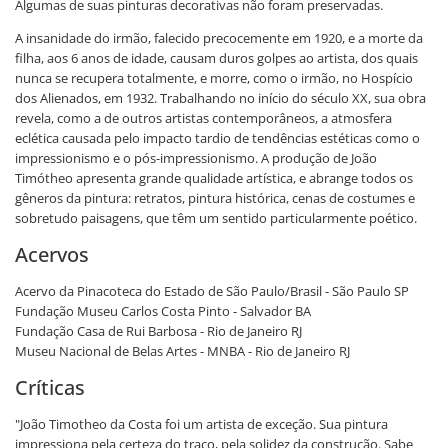
Algumas de suas pinturas decorativas não foram preservadas.
A insanidade do irmão, falecido precocemente em 1920, e a morte da
filha, aos 6 anos de idade, causam duros golpes ao artista, dos quais
nunca se recupera totalmente, e morre, como o irmão, no Hospício
dos Alienados, em 1932. Trabalhando no início do século XX, sua obra
revela, como a de outros artistas contemporâneos, a atmosfera
eclética causada pelo impacto tardio de tendências estéticas como o
impressionismo e o pós-impressionismo. A produção de João
Timótheo apresenta grande qualidade artística, e abrange todos os
gêneros da pintura: retratos, pintura histórica, cenas de costumes e
sobretudo paisagens, que têm um sentido particularmente poético.
Acervos
Acervo da Pinacoteca do Estado de São Paulo/Brasil - São Paulo SP
Fundação Museu Carlos Costa Pinto - Salvador BA
Fundação Casa de Rui Barbosa - Rio de Janeiro RJ
Museu Nacional de Belas Artes - MNBA - Rio de Janeiro RJ
Críticas
"João Timotheo da Costa foi um artista de exceção. Sua pintura
impressiona pela certeza do traço, pela solidez da construção. Sabe