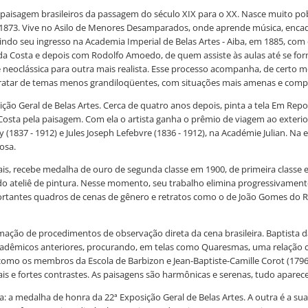
paisagem brasileiros da passagem do século XIX para o XX. Nasce muito p
m 1873. Vive no Asilo de Menores Desamparados, onde aprende música, enc
indo seu ingresso na Academia Imperial de Belas Artes - Aiba, em 1885, com
a Costa e depois com Rodolfo Amoedo, de quem assiste às aulas até se for
 neoclássica para outra mais realista. Esse processo acompanha, de certo
a tratar de temas menos grandiloqüentes, com situações mais amenas e comp
ção Geral de Belas Artes. Cerca de quatro anos depois, pinta a tela Em Repo
Costa pela paisagem. Com ela o artista ganha o prêmio de viagem ao exterior
(1837 - 1912) e Jules Joseph Lefebvre (1836 - 1912), na Académie Julian. Na e
osa.
nais, recebe medalha de ouro de segunda classe em 1900, de primeira class
o ateliê de pintura. Nesse momento, seu trabalho elimina progressivament
ortantes quadros de cenas de gênero e retratos como o de João Gomes do R
imação de procedimentos de observação direta da cena brasileira. Baptista 
s acadêmicos anteriores, procurando, em telas como Quaresmas, uma relação c
mo os membros da Escola de Barbizon e Jean-Baptiste-Camille Corot (1796 - 
s e fortes contrastes. As paisagens são harmônicas e serenas, tudo aparece
 a medalha de honra da 22ª Exposição Geral de Belas Artes. A outra é a sua 