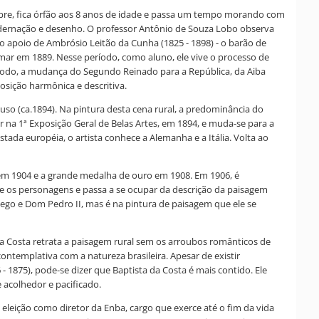
obre, fica órfão aos 8 anos de idade e passa um tempo morando com
adernação e desenho. O professor Antônio de Souza Lobo observa
 o apoio de Ambrósio Leitão da Cunha (1825 - 1898) - o barão de
mar em 1889. Nesse período, como aluno, ele vive o processo de
 modo, a mudança do Segundo Reinado para a República, da Aiba
osição harmônica e descritiva.
uso (ca.1894). Na pintura desta cena rural, a predominância do
 na 1ª Exposição Geral de Belas Artes, em 1894, e muda-se para a
stada européia, o artista conhece a Alemanha e a Itália. Volta ao
e em 1904 e a grande medalha de ouro em 1908. Em 1906, é
e os personagens e passa a se ocupar da descrição da paisagem
ego e Dom Pedro II, mas é na pintura de paisagem que ele se
da Costa retrata a paisagem rural sem os arroubos românticos de
ontemplativa com a natureza brasileira. Apesar de existir
1875), pode-se dizer que Baptista da Costa é mais contido. Ele
 acolhedor e pacificado.
eleição como diretor da Enba, cargo que exerce até o fim da vida