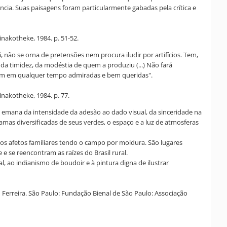
cia. Suas paisagens foram particularmente gabadas pela crítica e
inakotheke, 1984. p. 51-52.
, não se orna de pretensões nem procura iludir por artifícios. Tem,
da timidez, da modéstia de quem a produziu (...) Não fará
icam em qualquer tempo admiradas e bem queridas".
inakotheke, 1984. p. 77.
ra emana da intensidade da adesão ao dado visual, da sinceridade na
mas diversificadas de seus verdes, o espaço e a luz de atmosferas
os afetos familiares tendo o campo por moldura. São lugares
e se reencontram as raízes do Brasil rural.
l, ao indianismo de boudoir e à pintura digna de ilustrar
rreira. São Paulo: Fundação Bienal de São Paulo: Associação