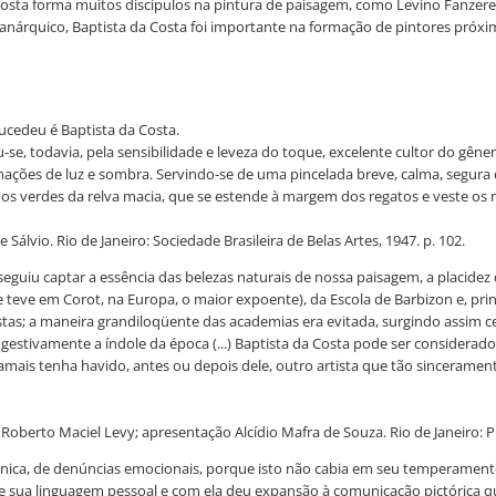
 Costa forma muitos discípulos na pintura de paisagem, como Levino Fanzeres 
 anárquico, Baptista da Costa foi importante na formação de pintores pró
sucedeu é Baptista da Costa.
e, todavia, pela sensibilidade e leveza do toque, excelente cultor do gênero
binações de luz e sombra. Servindo-se de uma pincelada breve, calma, segur
s verdes da relva macia, que se estende à margem dos regatos e veste os n
Sálvio. Rio de Janeiro: Sociedade Brasileira de Belas Artes, 1947. p. 102.
onseguiu captar a essência das belezas naturais de nossa paisagem, a placidez
ue teve em Corot, na Europa, o maior expoente), da Escola de Barbizon e, p
stas; a maneira grandiloqüente das academias era evitada, surgindo assim ce
estivamente a índole da época (...) Baptista da Costa pode ser considerad
 jamais tenha havido, antes ou depois dele, outro artista que tão sinceram
Roberto Maciel Levy; apresentação Alcídio Mafra de Souza. Rio de Janeiro: P
 técnica, de denúncias emocionais, porque isto não cabia em seu temperam
nte sua linguagem pessoal e com ela deu expansão à comunicação pictórica q