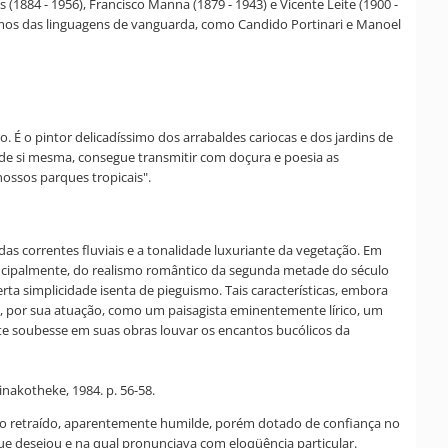
(1884 - 1956), Francisco Manna (1879 - 1943) e Vicente Leite (1900 -
ximos das linguagens de vanguarda, como Candido Portinari e Manoel
. É o pintor delicadíssimo dos arrabaldes cariocas e dos jardins de
a de si mesma, consegue transmitir com doçura e poesia as
ossos parques tropicais".
 das correntes fluviais e a tonalidade luxuriante da vegetação. Em
rincipalmente, do realismo romântico da segunda metade do século
rta simplicidade isenta de pieguismo. Tais características, embora
o, por sua atuação, como um paisagista eminentemente lírico, um
ente soubesse em suas obras louvar os encantos bucólicos da
inakotheke, 1984. p. 56-58.
ento retraído, aparentemente humilde, porém dotado de confiança no
ue desejou e na qual pronunciava com eloqüência particular.