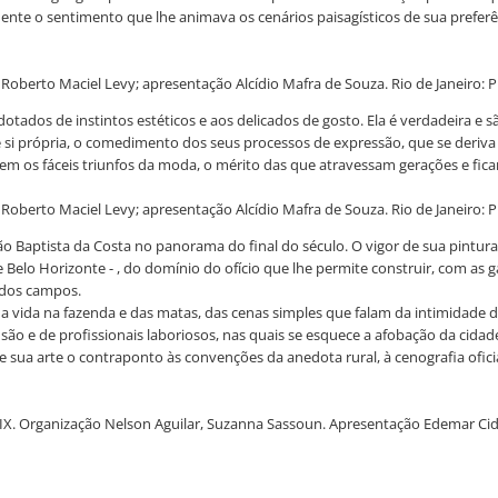
nte o sentimento que lhe animava os cenários paisagísticos de sua preferên
Roberto Maciel Levy; apresentação Alcídio Mafra de Souza. Rio de Janeiro: P
otados de instintos estéticos e aos delicados de gosto. Ela é verdadeira e sã
e si própria, o comedimento dos seus processos de expressão, que se deriva 
em os fáceis triunfos da moda, o mérito das que atravessam gerações e f
Roberto Maciel Levy; apresentação Alcídio Mafra de Souza. Rio de Janeiro: P
João Baptista da Costa no panorama do final do século. O vigor de sua pintu
o Horizonte - , do domínio do ofício que lhe permite construir, com as ga
e dos campos.
a vida na fazenda e das matas, das cenas simples que falam da intimidade d
ão e de profissionais laboriosos, nas quais se esquece a afobação da cidade 
e sua arte o contraponto às convenções da anedota rural, à cenografia oficia
 Organização Nelson Aguilar, Suzanna Sassoun. Apresentação Edemar Cid Fe