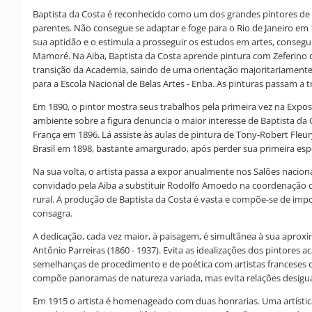
Baptista da Costa é reconhecido como um dos grandes pintores de 
parentes. Não consegue se adaptar e foge para o Rio de Janeiro e
sua aptidão e o estimula a prosseguir os estudos em artes, consegu
Mamoré. Na Aiba, Baptista da Costa aprende pintura com Zeferino d
transição da Academia, saindo de uma orientação majoritariamente
para a Escola Nacional de Belas Artes - Enba. As pinturas passam 
Em 1890, o pintor mostra seus trabalhos pela primeira vez na Exposi
ambiente sobre a figura denuncia o maior interesse de Baptista da 
França em 1896. Lá assiste às aulas de pintura de Tony-Robert Fleury 
Brasil em 1898, bastante amargurado, após perder sua primeira esp
Na sua volta, o artista passa a expor anualmente nos Salões nacio
convidado pela Aiba a substituir Rodolfo Amoedo na coordenação d
rural. A produção de Baptista da Costa é vasta e compõe-se de imp
consagra.
A dedicação, cada vez maior, à paisagem, é simultânea à sua aprox
Antônio Parreiras (1860 - 1937). Evita as idealizações dos pintore
semelhanças de procedimento e de poética com artistas franceses co
compõe panoramas de natureza variada, mas evita relações desiguai
Em 1915 o artista é homenageado com duas honrarias. Uma artística: