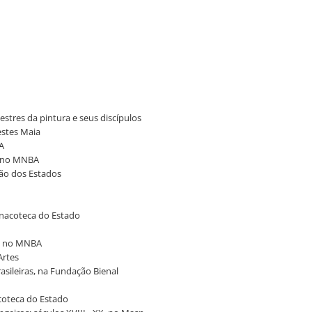
stres da pintura e seus discípulos
restes Maia
BA
0, no MNBA
hão dos Estados
inacoteca do Estado
16, no MNBA
Artes
rasileiras, na Fundação Bienal
acoteca do Estado