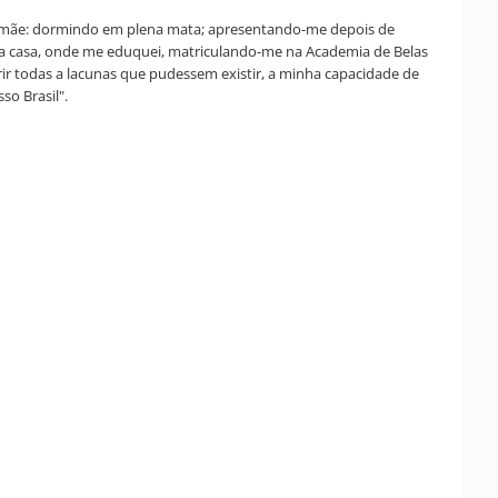
i e mãe: dormindo em plena mata; apresentando-me depois de
ssa casa, onde me eduquei, matriculando-me na Academia de Belas
r todas a lacunas que pudessem existir, a minha capacidade de
so Brasil".