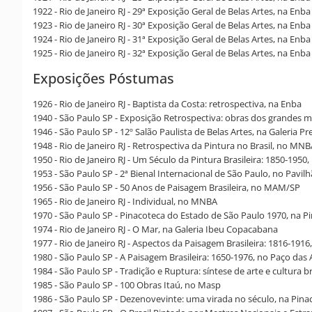
1922 - Rio de Janeiro RJ - 29ª Exposição Geral de Belas Artes, na Enba
1923 - Rio de Janeiro RJ - 30ª Exposição Geral de Belas Artes, na Enba
1924 - Rio de Janeiro RJ - 31ª Exposição Geral de Belas Artes, na Enba
1925 - Rio de Janeiro RJ - 32ª Exposição Geral de Belas Artes, na Enba
Exposições Póstumas
1926 - Rio de Janeiro RJ - Baptista da Costa: retrospectiva, na Enba
1940 - São Paulo SP - Exposição Retrospectiva: obras dos grandes me
1946 - São Paulo SP - 12º Salão Paulista de Belas Artes, na Galeria P
1948 - Rio de Janeiro RJ - Retrospectiva da Pintura no Brasil, no MN
1950 - Rio de Janeiro RJ - Um Século da Pintura Brasileira: 1850-195
1953 - São Paulo SP - 2ª Bienal Internacional de São Paulo, no Pavil
1956 - São Paulo SP - 50 Anos de Paisagem Brasileira, no MAM/SP
1965 - Rio de Janeiro RJ - Individual, no MNBA
1970 - São Paulo SP - Pinacoteca do Estado de São Paulo 1970, na P
1974 - Rio de Janeiro RJ - O Mar, na Galeria Ibeu Copacabana
1977 - Rio de Janeiro RJ - Aspectos da Paisagem Brasileira: 1816-19
1980 - São Paulo SP - A Paisagem Brasileira: 1650-1976, no Paço das 
1984 - São Paulo SP - Tradição e Ruptura: síntese de arte e cultura b
1985 - São Paulo SP - 100 Obras Itaú, no Masp
1986 - São Paulo SP - Dezenovevinte: uma virada no século, na Pin