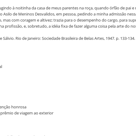
: fugindo à noitinha da casa de meus parentes na roça, quando órfão de pa
or do Asilo de Meninos Desvalidos, em pessoa, pedindo a minha admissão ne
 mas com coragem e altivez; trazia para o desempenho do cargo, para supri
fissão, e, sobretudo, a idéia fixa de fazer alguma coisa pela arte do nos
Sálvio. Rio de Janeiro: Sociedade Brasileira de Belas Artes, 1947. p. 133-134.
al
 menção honrosa
 - prêmio de viagem ao exterior