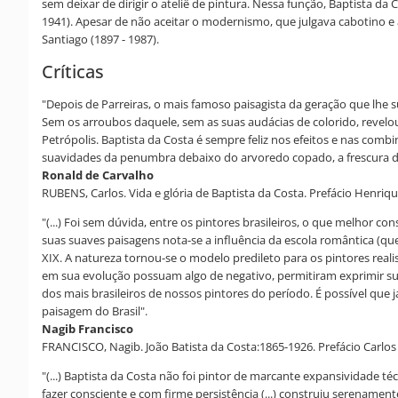
sem deixar de dirigir o ateliê de pintura. Nessa função, Baptista da
1941). Apesar de não aceitar o modernismo, que julgava cabotino e
Santiago (1897 - 1987).
Críticas
"Depois de Parreiras, o mais famoso paisagista da geração que lhe 
Sem os arroubos daquele, sem as suas audácias de colorido, revelou-s
Petrópolis. Baptista da Costa é sempre feliz nos efeitos e nas com
suavidades da penumbra debaixo do arvoredo copado, a frescura do
Ronald de Carvalho
RUBENS, Carlos. Vida e glória de Baptista da Costa. Prefácio Henrique 
"(...) Foi sem dúvida, entre os pintores brasileiros, o que melhor c
suas suaves paisagens nota-se a influência da escola romântica (q
XIX. A natureza tornou-se o modelo predileto para os pintores reali
em sua evolução possuam algo de negativo, permitiram exprimir sug
dos mais brasileiros de nossos pintores do período. É possível que
paisagem do Brasil".
Nagib Francisco
FRANCISCO, Nagib. João Batista da Costa:1865-1926. Prefácio Carlos 
"(...) Baptista da Costa não foi pintor de marcante expansividade
fazer consciente e com firme persistência (...) construiu serename