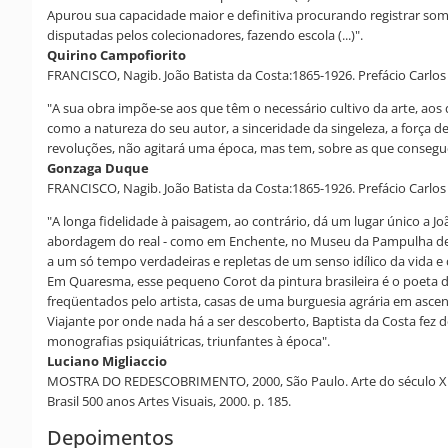
Apurou sua capacidade maior e definitiva procurando registrar some
disputadas pelos colecionadores, fazendo escola (...)".
Quirino Campofiorito
FRANCISCO, Nagib. João Batista da Costa:1865-1926. Prefácio Carlos 
"A sua obra impõe-se aos que têm o necessário cultivo da arte, aos d
como a natureza do seu autor, a sinceridade da singeleza, a força d
revoluções, não agitará uma época, mas tem, sobre as que consegu
Gonzaga Duque
FRANCISCO, Nagib. João Batista da Costa:1865-1926. Prefácio Carlos 
"A longa fidelidade à paisagem, ao contrário, dá um lugar único a 
abordagem do real - como em Enchente, no Museu da Pampulha de Bel
a um só tempo verdadeiras e repletas de um senso idílico da vida 
Em Quaresma, esse pequeno Corot da pintura brasileira é o poeta d
freqüentados pelo artista, casas de uma burguesia agrária em ascens
Viajante por onde nada há a ser descoberto, Baptista da Costa fez d
monografias psiquiátricas, triunfantes à época".
Luciano Migliaccio
MOSTRA DO REDESCOBRIMENTO, 2000, São Paulo. Arte do século XIX.
Brasil 500 anos Artes Visuais, 2000. p. 185.
Depoimentos