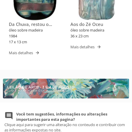
Da Chuva, restou o
Aos do Zé Oceu
cheiro de terra
óleo sobre madeira
óleo sobre madeira
1984
36 x 23 cm
17 x 13 cm
Mais detalhes
Mais detalhes
Você tem sugestões, informações ou alterações
importantes para esta pagina?
Clique aqui para sugerir uma alteração no conteudo e contribuir com
as informações expostas no site.