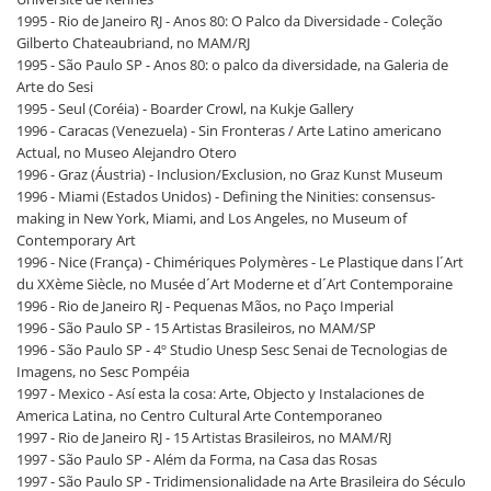
1995 - Rio de Janeiro RJ - Anos 80: O Palco da Diversidade - Coleção
Gilberto Chateaubriand, no MAM/RJ
1995 - São Paulo SP - Anos 80: o palco da diversidade, na Galeria de
Arte do Sesi
1995 - Seul (Coréia) - Boarder Crowl, na Kukje Gallery
1996 - Caracas (Venezuela) - Sin Fronteras / Arte Latino americano
Actual, no Museo Alejandro Otero
1996 - Graz (Áustria) - Inclusion/Exclusion, no Graz Kunst Museum
1996 - Miami (Estados Unidos) - Defining the Ninities: consensus-
making in New York, Miami, and Los Angeles, no Museum of
Contemporary Art
1996 - Nice (França) - Chimériques Polymères - Le Plastique dans l´Art
du XXème Siècle, no Musée d´Art Moderne et d´Art Contemporaine
1996 - Rio de Janeiro RJ - Pequenas Mãos, no Paço Imperial
1996 - São Paulo SP - 15 Artistas Brasileiros, no MAM/SP
1996 - São Paulo SP - 4º Studio Unesp Sesc Senai de Tecnologias de
Imagens, no Sesc Pompéia
1997 - Mexico - Así esta la cosa: Arte, Objecto y Instalaciones de
America Latina, no Centro Cultural Arte Contemporaneo
1997 - Rio de Janeiro RJ - 15 Artistas Brasileiros, no MAM/RJ
1997 - São Paulo SP - Além da Forma, na Casa das Rosas
1997 - São Paulo SP - Tridimensionalidade na Arte Brasileira do Século