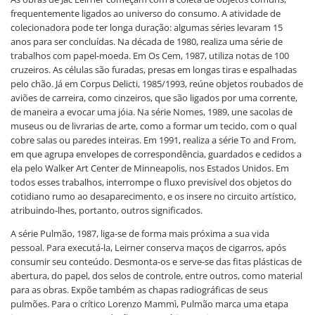
frequentemente ligados ao universo do consumo. A atividade de
colecionadora pode ter longa duração: algumas séries levaram 15
anos para ser concluídas. Na década de 1980, realiza uma série de
trabalhos com papel-moeda. Em Os Cem, 1987, utiliza notas de 100
cruzeiros. As células são furadas, presas em longas tiras e espalhadas
pelo chão. Já em Corpus Delicti, 1985/1993, reúne objetos roubados de
aviões de carreira, como cinzeiros, que são ligados por uma corrente,
de maneira a evocar uma jóia. Na série Nomes, 1989, une sacolas de
museus ou de livrarias de arte, como a formar um tecido, com o qual
cobre salas ou paredes inteiras. Em 1991, realiza a série To and From,
em que agrupa envelopes de correspondência, guardados e cedidos a
ela pelo Walker Art Center de Minneapolis, nos Estados Unidos. Em
todos esses trabalhos, interrompe o fluxo previsível dos objetos do
cotidiano rumo ao desaparecimento, e os insere no circuito artístico,
atribuindo-lhes, portanto, outros significados.
A série Pulmão, 1987, liga-se de forma mais próxima a sua vida
pessoal. Para executá-la, Leirner conserva maços de cigarros, após
consumir seu conteúdo. Desmonta-os e serve-se das fitas plásticas de
abertura, do papel, dos selos de controle, entre outros, como material
para as obras. Expõe também as chapas radiográficas de seus
pulmões. Para o crítico Lorenzo Mammì, Pulmão marca uma etapa