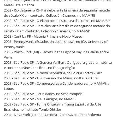
MAM-Cittá América
2002 - Rio de Janeiro RJ - Paralelos: arte brasileira da segunda metade
do século XX em contexto, Collección Cisneros, no MAM/RJ
2002 - São Paulo SP - O Plano como Estrutura da Forma, no MAM/SP
2002 - São Paulo SP - Paralelos: arte brasileira da segunda metade do
século XX em contexto, Colección Cisneros, no MAM/SP
2003 - Curitiba PR - Matéria Prima, no Novo Museu
2003 - Pennsylvania (Estados Unidos) - s(how), no ICA, University of
Pennsylvania
2003 - Porto (Portugal) - Secrets in the Light of Day, na Galeria Andre
Viana
2003 - São Paulo SP - A Gravura Vai Bem, Obrigado: a gravura histórica
e contemporânea brasileira, no Espaço Virgílio
2003 - São Paulo SP - A Nova Geometria, na Galeria Fortes Vilaça
2003 - São Paulo SP - A Subversão dos Meios, no Itaú Cultural
2003 - São Paulo SP - Compressores e Condensadores, no MAM-Villa
Lobos
2003 - São Paulo SP - Latinidades, no Sesc Pompéia
2003 - São Paulo SP - Meus Amigos, no MAM/SP
2003 - São Paulo SP - Tomie Ohtake na Trama Espiritual da Arte
Brasileira, no Instituto Tomie Ohtake
2004 - Nova York (Estados Unidos) - Coletiva, na Brent Sikkema