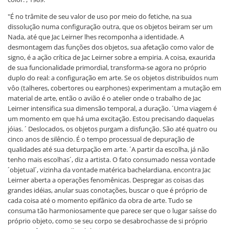
"É no trâmite de seu valor de uso por meio do fetiche, na sua
dissolução numa configuração outra, que os objetos beiram ser um
Nada, até que Jac Leirner lhes recomponha a identidade. A
desmontagem das funções dos objetos, sua afetação como valor de
signo, é a ação crítica de Jac Leirner sobre a empiria. A coisa, exaurida
de sua funcionalidade primordial, transforma-se agora no próprio
duplo do real: a configuração em arte. Se os objetos distribuídos num
vôo (talheres, cobertores ou earphones) experimentam a mutação em
material de arte, então o avião é o atelier onde o trabalho de Jac
Leirner intensifica sua dimensão temporal, a duração. ´Uma viagem é
um momento em que há uma excitação. Estou precisando daquelas
jóias. ´ Deslocados, os objetos purgam a disfunção. São até quatro ou
cinco anos de silêncio. É o tempo processual de depuração de
qualidades até sua deturpação em arte. ´A partir da escolha, já não
tenho mais escolhas´, diz a artista. O fato consumado nessa vontade
´objetual´, vizinha da vontade matérica bachelardiana, encontra Jac
Leirner aberta a operações fenomênicas. Despregar as coisas das
grandes idéias, anular suas conotações, buscar o que é próprio de
cada coisa até o momento epifânico da obra de arte. Tudo se
consuma tão harmoniosamente que parece ser que o lugar saísse do
próprio objeto, como se seu corpo se desabrochasse de si próprio