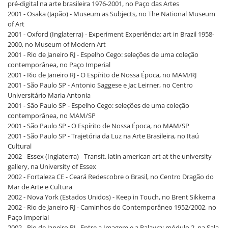
pré-digital na arte brasileira 1976-2001, no Paço das Artes
2001 - Osaka (Japão) - Museum as Subjects, no The National Museum
of Art
2001 - Oxford (Inglaterra) - Experiment Experiência: art in Brazil 1958-
2000, no Museum of Modern Art
2001 - Rio de Janeiro RJ - Espelho Cego: seleções de uma coleção
contemporânea, no Paço Imperial
2001 - Rio de Janeiro RJ - O Espírito de Nossa Época, no MAM/RJ
2001 - São Paulo SP - Antonio Saggese e Jac Leirner, no Centro
Universitário Maria Antonia
2001 - São Paulo SP - Espelho Cego: seleções de uma coleção
contemporânea, no MAM/SP
2001 - São Paulo SP - O Espírito de Nossa Época, no MAM/SP
2001 - São Paulo SP - Trajetória da Luz na Arte Brasileira, no Itaú
Cultural
2002 - Essex (Inglaterra) - Transit. latin american art at the university
gallery, na University of Essex
2002 - Fortaleza CE - Ceará Redescobre o Brasil, no Centro Dragão do
Mar de Arte e Cultura
2002 - Nova York (Estados Unidos) - Keep in Touch, no Brent Sikkema
2002 - Rio de Janeiro RJ - Caminhos do Contemporâneo 1952/2002, no
Paço Imperial
2002 - Rio de Janeiro RJ - Entre a Imagem e a Palavra: módulo 2, na Sala