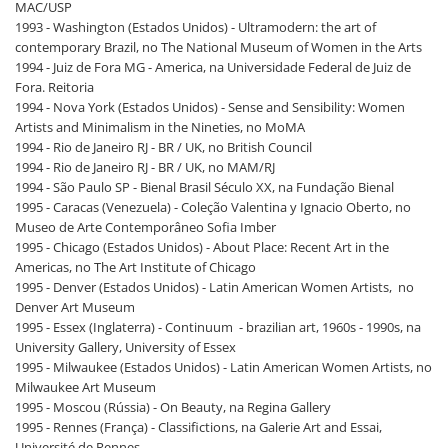
MAC/USP
1993 - Washington (Estados Unidos) - Ultramodern: the art of
contemporary Brazil, no The National Museum of Women in the Arts
1994 - Juiz de Fora MG - America, na Universidade Federal de Juiz de
Fora. Reitoria
1994 - Nova York (Estados Unidos) - Sense and Sensibility: Women
Artists and Minimalism in the Nineties, no MoMA
1994 - Rio de Janeiro RJ - BR / UK, no British Council
1994 - Rio de Janeiro RJ - BR / UK, no MAM/RJ
1994 - São Paulo SP - Bienal Brasil Século XX, na Fundação Bienal
1995 - Caracas (Venezuela) - Coleção Valentina y Ignacio Oberto, no
Museo de Arte Contemporâneo Sofia Imber
1995 - Chicago (Estados Unidos) - About Place: Recent Art in the
Americas, no The Art Institute of Chicago
1995 - Denver (Estados Unidos) - Latin American Women Artists, no
Denver Art Museum
1995 - Essex (Inglaterra) - Continuum - brazilian art, 1960s - 1990s, na
University Gallery, University of Essex
1995 - Milwaukee (Estados Unidos) - Latin American Women Artists, no
Milwaukee Art Museum
1995 - Moscou (Rússia) - On Beauty, na Regina Gallery
1995 - Rennes (França) - Classifictions, na Galerie Art and Essai,
Université de Rennes