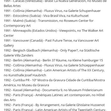
1991 - Caracas (Venezuela) - Brasil: La Nueva Generación, no Museo de
Bellas Artes
1991 - Colônia (Alemanha) - Fluxus Virus, na Galerie Schupenhauer
1991 - Estocolmo (Suécia) - Viva Brasil Viva, na Kulturhuset
1991 - Malmö (Suécia) - Transmission, no Roseeum Center for
Contemporary Art
1991 - Minneapolis (Estados Unidos) - Viewpoints, no The Walker Art
Center
1991 - Vancouver (Canadá) - Past Future Tense, na Vancouver Art
Gallery
1992 - Bergisch Gladbach (Alemanha) - Only Paper?, na Städtische
Galerie Villa Zanders
1992 - Berlim (Alemanha) - Berlin 37 Räume, na Kleine hamburger 15
1992 - Colônia (Alemanha) - Fluxus Virus, na Galerie Schüeppenhauer
1992 - Colônia (Alemanha) - Latin American Artists of The XX Century,
no Kunsthalle Josef Haubrich
1992 - Curitiba PR - 10ª Mostra da Gravura Cidade de Curitiba/Mostra
América, no Museu da Gravura
1992 - Kassel (Alemanha) - Documenta 9, no Museum Fridericianum
1992 - Paris (França) - Amériques Latines: art contemporain, no Hôtel
des Arts
1992 - Paris (França) - By Arrangement, na Galerie Ghislaine Hussenot
1992 - Paris (França) - Latin American Artists of the Twentieth Century,