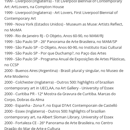
1999 - Liverpool (Inglaterra) - 1st Liverpool Biennial of Contemporary
Art: ArtLovers, na Compton House
1999 - Liverpool (Inglaterra) - Art Lovers, First Liverpool Biennial of
Contemporary Art
1999 - Nova York (Estados Unidos) - Museum as Muse: Artists Reflect,
no MoMA
1999 - Rio de Janeiro RJ - O Objeto, Anos 60-90, no MAM/RJ
1999 - São Paulo SP - 26º Panorama de Arte Brasileira, no MAM/SP
1999 - São Paulo SP - O Objeto, Anos 60-90, no Instituto Itaú Cultural
1999 - São Paulo SP - Por que Duchamp?, no Paço das Artes
1999 - São Paulo SP - Programa Anual de Exposições de Artes Plásticas,
no CCSP
2000 - Buenos Aires (Argentina) - Brasil: plural y singular, no Museo de
Arte Moderno
2000 - Colchester (Inglaterra) - Outros 500: highlights of brazilian
contemporary art in UECLAA, na Art Gallery - University of Essex
2000 - Curitiba PR - 12ª Mostra da Gravura de Curitiba. Marcas do
Corpo, Dobras da Alma
2000 - Espanha - Zona F, no Espai D?Art Contemporain de Castelló
2000 - Essex (Inglaterra) - Outros 500: highlights of brazilian
contemporary art, na Albert Sloman Library, University of Essex
2000 - Fortaleza CE - 26º Panorama de Arte Brasileira, no Centro
Dragão do Mar de Arte e Cultura