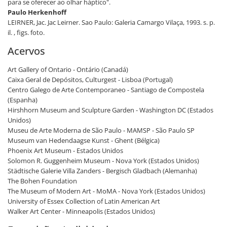
para se oferecer ao olhar háptico".
Paulo Herkenhoff
LEIRNER, Jac. Jac Leirner. Sao Paulo: Galeria Camargo Vilaça, 1993. s. p.
il. , figs. foto.
Acervos
Art Gallery of Ontario - Ontário (Canadá)
Caixa Geral de Depósitos, Culturgest - Lisboa (Portugal)
Centro Galego de Arte Contemporaneo - Santiago de Compostela
(Espanha)
Hirshhorn Museum and Sculpture Garden - Washington DC (Estados
Unidos)
Museu de Arte Moderna de São Paulo - MAMSP - São Paulo SP
Museum van Hedendaagse Kunst - Ghent (Bélgica)
Phoenix Art Museum - Estados Unidos
Solomon R. Guggenheim Museum - Nova York (Estados Unidos)
Städtische Galerie Villa Zanders - Bergisch Gladbach (Alemanha)
The Bohen Foundation
The Museum of Modern Art - MoMA - Nova York (Estados Unidos)
University of Essex Collection of Latin American Art
Walker Art Center - Minneapolis (Estados Unidos)