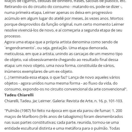
Maços de cigarros, cédulas de dinheiro, frases, sacolas de plástico, etc.
Retirando-os do circuito do consumo - matando-os, pode-se dizer -,
numa primeira etapa, Leirner apenas os deixa em progressivo
acúmulo em algum lugar do ateliê por meses, às vezes anos. Mortos
porque desprovidos da função original, num certo momento Leirner
resolve vivenciá-los de novo, e aí começaria a segunda etapa de seu
processo.
Agora uma etapa que a própria artista denomina como sendo de
´engendramento´, ou seja, gestação. Uma etapa demorada,
meticulosa, em que a artista, unindo as carcaças de um mesmo tipo
de objeto, vai obsessivamente chegando ao resultado final dessa
etapa: um novo objeto, uma nova forma, constituída de vários,
inúmeros exemplares de um ex-objeto.
(...) terminada essa etapa, o que faz? Lança de novo aqueles vários
objetos - agora unidos numa mesma forma - ao fluxo da vida, do
consumo, expondo-os no circuito convencional da arte convencional".
Tadeu Chiarelli
Chiarelli, Tadeu. Jac Leirner. Galeria: Revista de Arte, n. 16, p. 101-103.
"Pulmão (1987) foi feito na época em que ela parou de fumar; 1. 200
maços de Marlboro (três anos de tabagismo) foram desmembrados
nas suas partes constitutivas; cada parte, reunida, tornou-se uma
entidade escultural distinta e uma metáfora para o pulmão. Todas