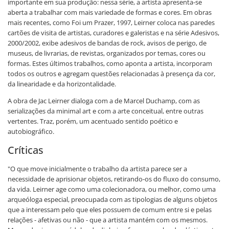
importante em sua produção: nessa série, a artista apresenta-se
aberta a trabalhar com mais variedade de formas e cores. Em obras
mais recentes, como Foi um Prazer, 1997, Leirner coloca nas paredes
cartões de visita de artistas, curadores e galeristas e na série Adesivos,
2000/2002, exibe adesivos de bandas de rock, avisos de perigo, de
museus, de livrarias, de revistas, organizados por temas, cores ou
formas. Estes últimos trabalhos, como aponta a artista, incorporam
todos os outros e agregam questões relacionadas à presença da cor,
da linearidade e da horizontalidade.
A obra de Jac Leirner dialoga com a de Marcel Duchamp, com as
serializações da minimal art e com a arte conceitual, entre outras
vertentes. Traz, porém, um acentuado sentido poético e
autobiográfico.
Críticas
"O que move inicialmente o trabalho da artista parece ser a
necessidade de aprisionar objetos, retirando-os do fluxo do consumo,
da vida. Leirner age como uma colecionadora, ou melhor, como uma
arqueóloga especial, preocupada com as tipologias de alguns objetos
que a interessam pelo que eles possuem de comum entre si e pelas
relações - afetivas ou não - que a artista mantém com os mesmos.