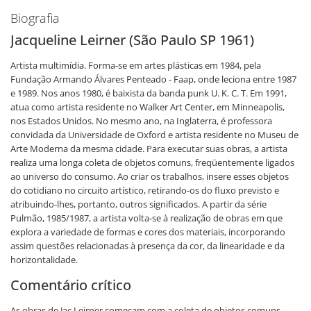
Biografia
Jacqueline Leirner (São Paulo SP 1961)
Artista multimídia. Forma-se em artes plásticas em 1984, pela
Fundação Armando Álvares Penteado - Faap, onde leciona entre 1987
e 1989. Nos anos 1980, é baixista da banda punk U. K. C. T. Em 1991,
atua como artista residente no Walker Art Center, em Minneapolis,
nos Estados Unidos. No mesmo ano, na Inglaterra, é professora
convidada da Universidade de Oxford e artista residente no Museu de
Arte Moderna da mesma cidade. Para executar suas obras, a artista
realiza uma longa coleta de objetos comuns, freqüentemente ligados
ao universo do consumo. Ao criar os trabalhos, insere esses objetos
do cotidiano no circuito artístico, retirando-os do fluxo previsto e
atribuindo-lhes, portanto, outros significados. A partir da série
Pulmão, 1985/1987, a artista volta-se à realização de obras em que
explora a variedade de formas e cores dos materiais, incorporando
assim questões relacionadas à presença da cor, da linearidade e da
horizontalidade.
Comentário crítico
As obras de Jac Leirner começam com a coleta de objetos comuns,