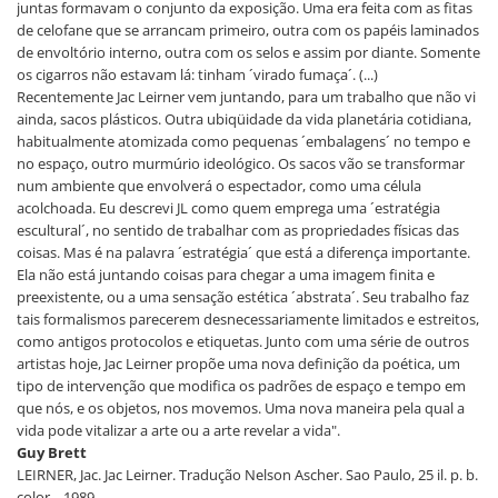
juntas formavam o conjunto da exposição. Uma era feita com as fitas
de celofane que se arrancam primeiro, outra com os papéis laminados
de envoltório interno, outra com os selos e assim por diante. Somente
os cigarros não estavam lá: tinham ´virado fumaça´. (...)
Recentemente Jac Leirner vem juntando, para um trabalho que não vi
ainda, sacos plásticos. Outra ubiqüidade da vida planetária cotidiana,
habitualmente atomizada como pequenas ´embalagens´ no tempo e
no espaço, outro murmúrio ideológico. Os sacos vão se transformar
num ambiente que envolverá o espectador, como uma célula
acolchoada. Eu descrevi JL como quem emprega uma ´estratégia
escultural´, no sentido de trabalhar com as propriedades físicas das
coisas. Mas é na palavra ´estratégia´ que está a diferença importante.
Ela não está juntando coisas para chegar a uma imagem finita e
preexistente, ou a uma sensação estética ´abstrata´. Seu trabalho faz
tais formalismos parecerem desnecessariamente limitados e estreitos,
como antigos protocolos e etiquetas. Junto com uma série de outros
artistas hoje, Jac Leirner propõe uma nova definição da poética, um
tipo de intervenção que modifica os padrões de espaço e tempo em
que nós, e os objetos, nos movemos. Uma nova maneira pela qual a
vida pode vitalizar a arte ou a arte revelar a vida".
Guy Brett
LEIRNER, Jac. Jac Leirner. Tradução Nelson Ascher. Sao Paulo, 25 il. p. b.
color. , 1989.