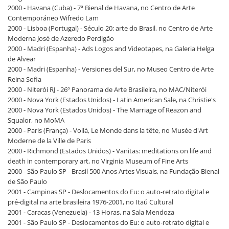
2000 - Havana (Cuba) - 7ª Bienal de Havana, no Centro de Arte
Contemporáneo Wifredo Lam
2000 - Lisboa (Portugal) - Século 20: arte do Brasil, no Centro de Arte
Moderna José de Azeredo Perdigão
2000 - Madri (Espanha) - Ads Logos and Videotapes, na Galeria Helga
de Alvear
2000 - Madri (Espanha) - Versiones del Sur, no Museo Centro de Arte
Reina Sofia
2000 - Niterói RJ - 26º Panorama de Arte Brasileira, no MAC/Niterói
2000 - Nova York (Estados Unidos) - Latin American Sale, na Christie's
2000 - Nova York (Estados Unidos) - The Marriage of Reazon and
Squalor, no MoMA
2000 - Paris (França) - Voilà, Le Monde dans la tête, no Musée d'Art
Moderne de la Ville de Paris
2000 - Richmond (Estados Unidos) - Vanitas: meditations on life and
death in contemporary art, no Virginia Museum of Fine Arts
2000 - São Paulo SP - Brasil 500 Anos Artes Visuais, na Fundação Bienal
de São Paulo
2001 - Campinas SP - Deslocamentos do Eu: o auto-retrato digital e
pré-digital na arte brasileira 1976-2001, no Itaú Cultural
2001 - Caracas (Venezuela) - 13 Horas, na Sala Mendoza
2001 - São Paulo SP - Deslocamentos do Eu: o auto-retrato digital e