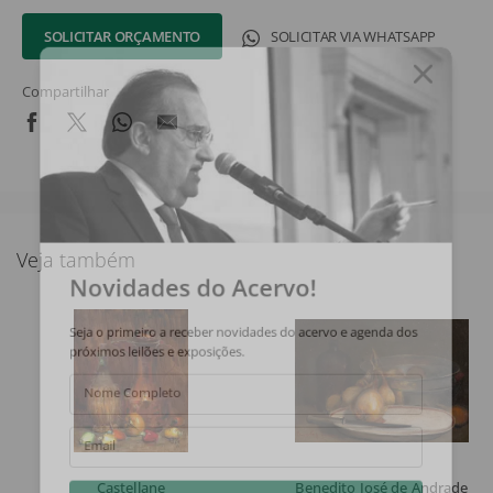
SOLICITAR ORÇAMENTO
SOLICITAR VIA WHATSAPP
Compartilhar
Veja também
Novidades do Acervo!
Seja o primeiro a receber novidades do acervo e agenda dos
próximos leilões e exposições.
Nome Completo
Email
Castellane
Benedito José de Andrade