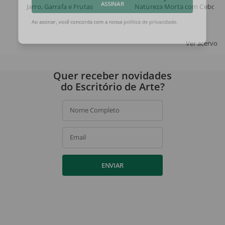
Jarro, Garrafa e Frutas
Natureza Morta com Cebolas
ASSINAR
Ao assinar, você concorda com a nossa
política de privacidade
.
Ver acervo
Quer receber novidades
do Escritório de Arte?
Nome Completo
Email
ENVIAR