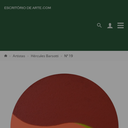
Artistas
Hércules Barsotti
Nº 19