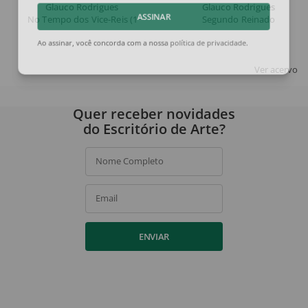
Glauco Rodrigues
Glauco Rodrigues
No Tempo dos Vice-Reis (1763 - 1808)
Segundo Reinado
ASSINAR
Ao assinar, você concorda com a nossa
política de privacidade
.
Ver acervo
Quer receber novidades
do Escritório de Arte?
Nome Completo
Email
ENVIAR