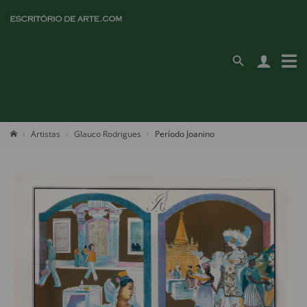
Artistas
Glauco Rodrigues
Período Joanino