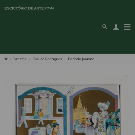
Artistas
Glauco Rodrigues
Período Joanino