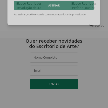
Glauco Rodrigues
Glauco Rodrigues
Revolução de 30
Período Joanino
ASSINAR
Ao assinar, você concorda com a nossa
política de privacidade
.
Ver acervo
Quer receber novidades
do Escritório de Arte?
Nome Completo
Email
ENVIAR