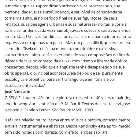
À medida que seu aprendizado artístico vai se processando, sua
personalidade vai se aprofundando, e seu nível de consciência se
torna mais alto. Já no período final de suas figurações, de seus
retratos, suas paisagens urbanas e suas naturezas-mortas, a cor e a
forma se fundem, cada vez mais objetivas e coesas, e cada vez menos
amarradas. Uma vez fundidas a forma e a cor, daí para o informalismo
expressivo era apenas um passo. Mas um passo difícil, que era preciso
ser dado. Gisela deu-o à sua maneira, com timidez e excessiva
autocrítica no início - daí a severidade de suas composições no fim da
década de 50 e no começo da de 60 - com lirismo e liberdade onírica
crescentes, depois. Não que a angústia tenha desaparecido de sua
obra; apenas, o principal aconteceu: ela deixou de ser puramente
psicológica e projetiva, para ser transfigurada em forma e cor
esteticamente válidas".
José Neistein
GISELA Eichbaum: 40 anos de pintura e desenho = 40 years of painting
and drawing. Apresentação de P. M. Bardi. Textos de Lisetta Levi, José
Neistein e Geraldo Ferraz. São Paulo: MASP, 1983.
"Há uma relação muito íntima entre música e pintura, principalmente
entre a instrumental e a abstrata. Desde Kandinsky esta aproximação
tem sido notada com clareza. Com efeito, ambas são ´ars