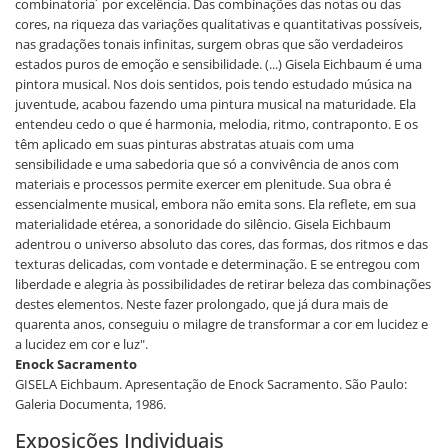
combinatoria´ por excelência. Das combinações das notas ou das
cores, na riqueza das variações qualitativas e quantitativas possíveis,
nas gradações tonais infinitas, surgem obras que são verdadeiros
estados puros de emoção e sensibilidade. (...) Gisela Eichbaum é uma
pintora musical. Nos dois sentidos, pois tendo estudado música na
juventude, acabou fazendo uma pintura musical na maturidade. Ela
entendeu cedo o que é harmonia, melodia, ritmo, contraponto. E os
têm aplicado em suas pinturas abstratas atuais com uma
sensibilidade e uma sabedoria que só a convivência de anos com
materiais e processos permite exercer em plenitude. Sua obra é
essencialmente musical, embora não emita sons. Ela reflete, em sua
materialidade etérea, a sonoridade do silêncio. Gisela Eichbaum
adentrou o universo absoluto das cores, das formas, dos ritmos e das
texturas delicadas, com vontade e determinação. E se entregou com
liberdade e alegria às possibilidades de retirar beleza das combinações
destes elementos. Neste fazer prolongado, que já dura mais de
quarenta anos, conseguiu o milagre de transformar a cor em lucidez e
a lucidez em cor e luz".
Enock Sacramento
GISELA Eichbaum. Apresentação de Enock Sacramento. São Paulo:
Galeria Documenta, 1986.
Exposições Individuais