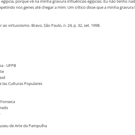
ípcia, porque vê na minha gravura influências egípcias. Eu não tenho nada 
e repetindo nos genes até chegar a mim. Um crítico disse que a minha gravur
ao virtuosismo. Bravo, São Paulo, n. 24, p. 32, set. 1998.
ba - UFPB
ste
sil
e las Culturas Populares
a Fonseca
brado
B
 Museu de Arte da Pampulha