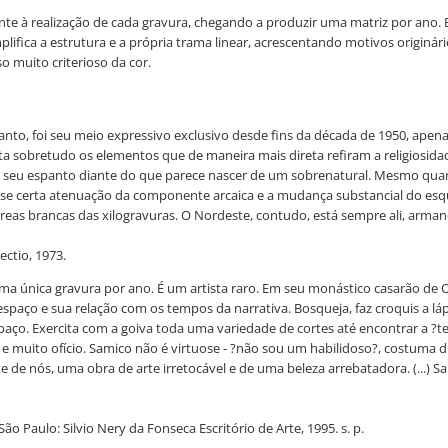
te à realização de cada gravura, chegando a produzir uma matriz por ano. E
plifica a estrutura e a própria trama linear, acrescentando motivos originár
 muito criterioso da cor.
anto, foi seu meio expressivo exclusivo desde fins da década de 1950, apena
eita sobretudo os elementos que de maneira mais direta refiram a religiosi
do, seu espanto diante do que parece nascer de um sobrenatural. Mesmo qua
se certa atenuação da componente arcaica e a mudança substancial do esq
áreas brancas das xilogravuras. O Nordeste, contudo, está sempre ali, arma
ectio, 1973.
a única gravura por ano. É um artista raro. Em seu monástico casarão de 
ço e sua relação com os tempos da narrativa. Bosqueja, faz croquis a lápi
aço. Exercita com a goiva toda uma variedade de cortes até encontrar a ?te
ia e muito ofício. Samico não é virtuose - ?não sou um habilidoso?, costuma d
e de nós, uma obra de arte irretocável e de uma beleza arrebatadora. (...) 
ão Paulo: Silvio Nery da Fonseca Escritório de Arte, 1995. s. p.