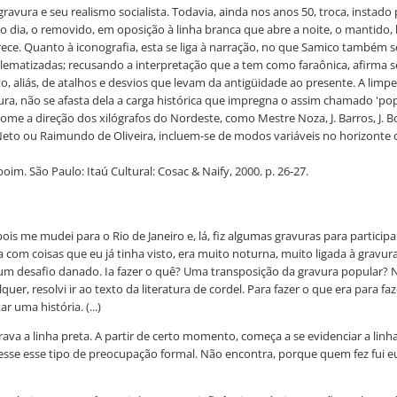
avura e seu realismo socialista. Todavia, ainda nos anos 50, troca, instado 
o dia, o removido, em oposição à linha branca que abre a noite, o mantido, b
rece. Quanto à iconografia, esta se liga à narração, no que Samico também s
lematizadas; recusando a interpretação que a tem como faraônica, afirma seu
o, aliás, de atalhos e desvios que levam da antigüidade ao presente. A limpe
ura, não se afasta dela a carga histórica que impregna o assim chamado 'po
tome a direção dos xilógrafos do Nordeste, como Mestre Noza, J. Barros, J. B
Neto ou Raimundo de Oliveira, incluem-se de modos variáveis no horizonte d
im. São Paulo: Itaú Cultural: Cosac & Naify, 2000. p. 26-27.
s me mudei para o Rio de Janeiro e, lá, fiz algumas gravuras para participa
com coisas que eu já tinha visto, era muito noturna, muito ligada à gravur
um desafio danado. Ia fazer o quê? Uma transposição da gravura popular? N
uer, resolvi ir ao texto da literatura de cordel. Para fazer o que era para fa
 uma história. (...)
grava a linha preta. A partir de certo momento, começa a se evidenciar a l
esse esse tipo de preocupação formal. Não encontra, porque quem fez fui eu