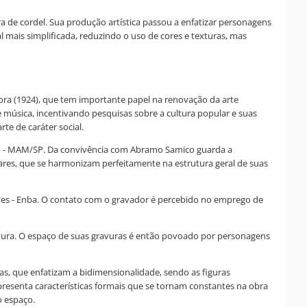
a de cordel. Sua produção artística passou a enfatizar personagens
al mais simplificada, reduzindo o uso de cores e texturas, mas
ora (1924), que tem importante papel na renovação da arte
 música, incentivando pesquisas sobre a cultura popular e suas
e de caráter social.
lo - MAM/SP. Da convivência com Abramo Samico guarda a
neares, que se harmonizam perfeitamente na estrutura geral de suas
 Artes - Enba. O contato com o gravador é percebido no emprego de
gravura. O espaço de suas gravuras é então povoado por personagens
as, que enfatizam a bidimensionalidade, sendo as figuras
presenta características formais que se tornam constantes na obra
o espaço.