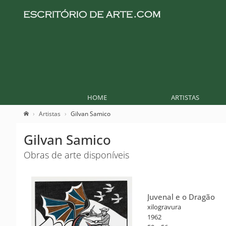
HOME
ARTISTAS
Artistas
Gilvan Samico
Gilvan Samico
Obras de arte disponíveis
Juvenal e o Dragão
xilogravura
1962