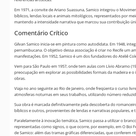
Em 1971, a convite de Ariano Suassuna, Samico integrou o Movimento
bíblicos, lendas locais e animais mitológicos, representados por me
mantendo a intensidade narrativa que marcou sua contribuição única
Comentário Crítico
Gilvan Samico inicia-se em pintura como autodidata. Em 1948, inte
pernambucana. O objetivo dessa associação é criar no Recife um am
manifestações. Em 1952, Samico é um dos fundadores do Ateliê Cole
Vem para São Paulo em 1957, onde tem aulas com Lívio Abramo (19
preocupação em explorar as possibilidades formais da madeira e o i
obras.
Viaja no ano seguinte ao Rio de Janeiro, onde freqüenta o curso li
atmosferas noturnas em seus trabalhos, utilizando número reduzido
Sua obra é marcada definitivamente pela descoberta do romanceiro p
bíblicos e outros, provenientes de lendas e narrativas populares, e
Paralelamente à inovação temática, Samico passa a utilizar o bran
representadas como signos, o que ocorre, por exemplo, em O Boi Fei
de Samico: além das tramas gráficas diferenciadas, que conferem 