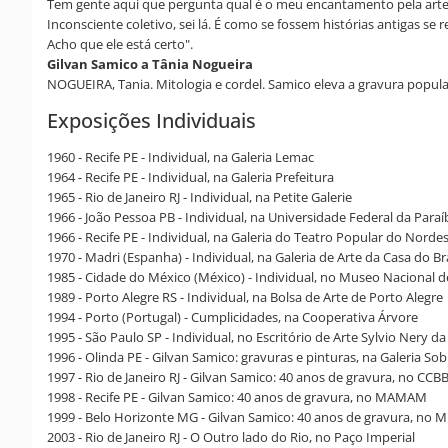
Tem gente aqui que pergunta qual é o meu encantamento pela arte eg
Inconsciente coletivo, sei lá. É como se fossem histórias antigas s
Acho que ele está certo".
Gilvan Samico a Tânia Nogueira
NOGUEIRA, Tania. Mitologia e cordel. Samico eleva a gravura popular 
Exposições Individuais
1960 - Recife PE - Individual, na Galeria Lemac
1964 - Recife PE - Individual, na Galeria Prefeitura
1965 - Rio de Janeiro RJ - Individual, na Petite Galerie
1966 - João Pessoa PB - Individual, na Universidade Federal da Paraí
1966 - Recife PE - Individual, na Galeria do Teatro Popular do Norde
1970 - Madri (Espanha) - Individual, na Galeria de Arte da Casa do Bra
1985 - Cidade do México (México) - Individual, no Museo Nacional d
1989 - Porto Alegre RS - Individual, na Bolsa de Arte de Porto Alegre
1994 - Porto (Portugal) - Cumplicidades, na Cooperativa Árvore
1995 - São Paulo SP - Individual, no Escritório de Arte Sylvio Nery d
1996 - Olinda PE - Gilvan Samico: gravuras e pinturas, na Galeria So
1997 - Rio de Janeiro RJ - Gilvan Samico: 40 anos de gravura, no CCB
1998 - Recife PE - Gilvan Samico: 40 anos de gravura, no MAMAM
1999 - Belo Horizonte MG - Gilvan Samico: 40 anos de gravura, no
2003 - Rio de Janeiro RJ - O Outro lado do Rio, no Paço Imperial