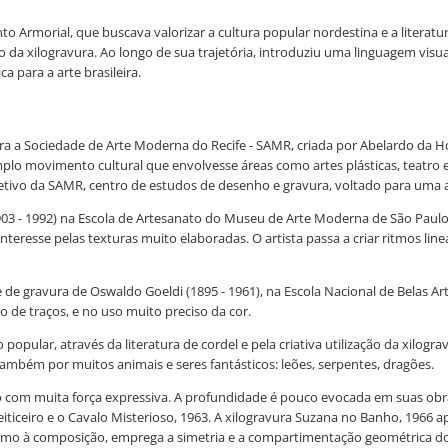
 Armorial, que buscava valorizar a cultura popular nordestina e a literatur
io da xilogravura. Ao longo de sua trajetória, introduziu uma linguagem visu
 para a arte brasileira.
gra a Sociedade de Arte Moderna do Recife - SAMR, criada por Abelardo da H
plo movimento cultural que envolvesse áreas como artes plásticas, teatro e
tivo da SAMR, centro de estudos de desenho e gravura, voltado para uma art
03 - 1992) na Escola de Artesanato do Museu de Arte Moderna de São Pau
nteresse pelas texturas muito elaboradas. O artista passa a criar ritmos li
vre de gravura de Oswaldo Goeldi (1895 - 1961), na Escola Nacional de Belas
 de traços, e no uso muito preciso da cor.
opular, através da literatura de cordel e pela criativa utilização da xilo
 também por muitos animais e seres fantásticos: leões, serpentes, dragões.
co com muita força expressiva. A profundidade é pouco evocada em suas obr
ticeiro e o Cavalo Misterioso, 1963. A xilogravura Suzana no Banho, 1966 a
ritmo à composição, emprega a simetria e a compartimentação geométrica d