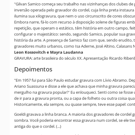
"Gilvan Samico começa seu trabalho nas vizinhanças dos clubes de gr
inversão operada pelo gravador do cordel, cuja linha preta instaura 
ilumina sua xilogravura, que nem o uso circunscrito de cores obscu
Embora narre, fá-lo com recurso à disposição solene de figuras emb
repetição, que operam o estático, têm história em outro campo, feit
configurar o majestático: sendo, segundo Samico, popular sua grav
história da arte. A presença de Samico faz com que, sendo erudito, 
gravadores muito urbanos, como Isa Aderne, José Altino, Calasans 
Leon Kossovitch e Mayra Laudanna
GRAVURA: arte brasileira do século XX. Apresentação Ricardo Ribenbo
Depoimentos
"Em 1957 fui para São Paulo estudar gravura com Lívio Abramo. Depoi
Ariano Suassuna e disse a ele que achava que minha gravura parecia 
mergulho na gravura popular?' Eu enlouqueci. Senti como se fosse 
de ir para a gravura pronta, ou a capa de folheto ou outra coisa qualq
Historicamente, ela sempre, ou quase sempre, teve esse papel: contar
Goeldi gravava a linha branca. A maioria dos gravadores de cordel 
sombra. Você poderia encontrar essa gravura num cordel, se ele tiv
antiga do que o cordel. (...)