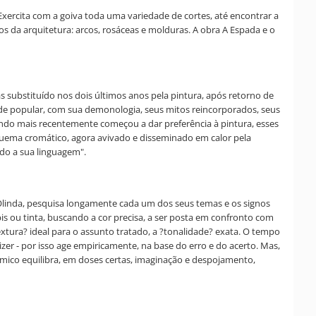
xercita com a goiva toda uma variedade de cortes, até encontrar a
ios da arquitetura: arcos, rosáceas e molduras. A obra A Espada e o
s substituído nos dois últimos anos pela pintura, após retorno de
dade popular, com sua demonologia, seus mitos reincorporados, seus
ndo mais recentemente começou a dar preferência à pintura, esses
uema cromático, agora avivado e disseminado em calor pela
ndo a sua linguagem".
Olinda, pesquisa longamente cada um dos seus temas e os signos
s ou tinta, buscando a cor precisa, a ser posta em confronto com
xtura? ideal para o assunto tratado, a ?tonalidade? exata. O tempo
izer - por isso age empiricamente, na base do erro e do acerto. Mas,
Samico equilibra, em doses certas, imaginação e despojamento,