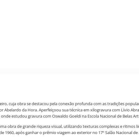
ileiro, cuja obra se destacou pela conexão profunda com as tradições popul
 por Abelardo da Hora. Aperfeiçoou sua técnica em xilogravura com Lívio A
ro, onde estudou gravura com Oswaldo Goeldi na Escola Nacional de Belas Art
 obra de grande riqueza visual, utilizando texturas complexas e ritmos lin
a de 1960, após ganhar o prêmio viagem ao exterior no 17º Salão Nacional d