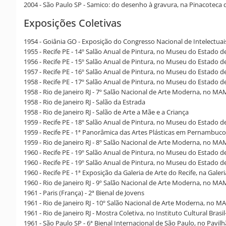
2004 - São Paulo SP - Samico: do desenho à gravura, na Pinacoteca
Exposições Coletivas
1954 - Goiânia GO - Exposição do Congresso Nacional de Intelectua
1955 - Recife PE - 14º Salão Anual de Pintura, no Museu do Estado
1956 - Recife PE - 15º Salão Anual de Pintura, no Museu do Estado
1957 - Recife PE - 16º Salão Anual de Pintura, no Museu do Estado 
1958 - Recife PE - 17º Salão Anual de Pintura, no Museu do Estado 
1958 - Rio de Janeiro RJ - 7º Salão Nacional de Arte Moderna, no MA
1958 - Rio de Janeiro RJ - Salão da Estrada
1958 - Rio de Janeiro RJ - Salão de Arte a Mãe e a Criança
1959 - Recife PE - 18º Salão Anual de Pintura, no Museu do Estado
1959 - Recife PE - 1ª Panorâmica das Artes Plásticas em Pernambuc
1959 - Rio de Janeiro RJ - 8º Salão Nacional de Arte Moderna, no MA
1960 - Recife PE - 19º Salão Anual de Pintura, no Museu do Estado 
1960 - Recife PE - 19º Salão Anual de Pintura, no Museu do Estado
1960 - Recife PE - 1ª Exposição da Galeria de Arte do Recife, na Galer
1960 - Rio de Janeiro RJ - 9º Salão Nacional de Arte Moderna, no MA
1961 - Paris (França) - 2ª Bienal de Jovens
1961 - Rio de Janeiro RJ - 10º Salão Nacional de Arte Moderna, no MA
1961 - Rio de Janeiro RJ - Mostra Coletiva, no Instituto Cultural Bras
1961 - São Paulo SP - 6ª Bienal Internacional de São Paulo, no Pavi