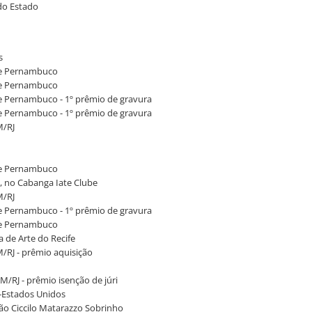
 do Estado
is
 de Pernambuco
 de Pernambuco
de Pernambuco - 1º prêmio de gravura
de Pernambuco - 1º prêmio de gravura
M/RJ
 de Pernambuco
o, no Cabanga Iate Clube
M/RJ
de Pernambuco - 1º prêmio de gravura
 de Pernambuco
ia de Arte do Recife
M/RJ - prêmio aquisição
M/RJ - prêmio isenção de júri
il-Estados Unidos
lhão Ciccilo Matarazzo Sobrinho