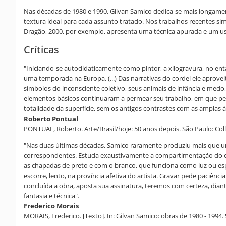
Nas décadas de 1980 e 1990, Gilvan Samico dedica-se mais longamen
textura ideal para cada assunto tratado. Nos trabalhos recentes sim
Dragão, 2000, por exemplo, apresenta uma técnica apurada e um uso
Críticas
"Iniciando-se autodidaticamente como pintor, a xilogravura, no ent
uma temporada na Europa. (...) Das narrativas do cordel ele aprov
símbolos do inconsciente coletivo, seus animais de infância e me
elementos básicos continuaram a permear seu trabalho, em que pe
totalidade da superfície, sem os antigos contrastes com as amplas 
Roberto Pontual
PONTUAL, Roberto. Arte/Brasil/hoje: 50 anos depois. São Paulo: Coll
"Nas duas últimas décadas, Samico raramente produziu mais que um
correspondentes. Estuda exaustivamente a compartimentação do espa
as chapadas de preto e com o branco, que funciona como luz ou esp
escorre, lento, na província afetiva do artista. Gravar pede paciênc
concluída a obra, aposta sua assinatura, teremos com certeza, diant
fantasia e técnica".
Frederico Morais
MORAIS, Frederico. [Texto]. In: Gilvan Samico: obras de 1980 - 1994. S