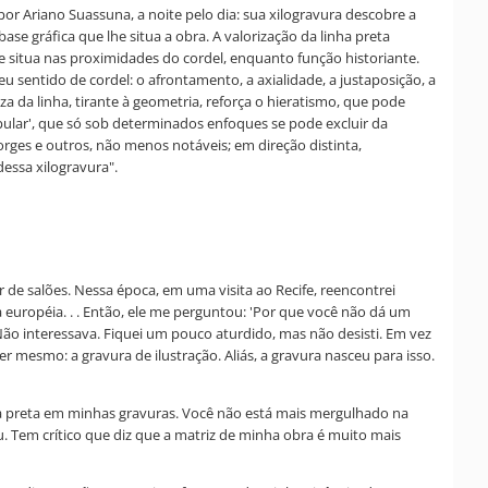
por Ariano Suassuna, a noite pelo dia: sua xilogravura descobre a
ase gráfica que lhe situa a obra. A valorização da linha preta
e situa nas proximidades do cordel, enquanto função historiante.
 sentido de cordel: o afrontamento, a axialidade, a justaposição, a
za da linha, tirante à geometria, reforça o hieratismo, que pode
pular', que só sob determinados enfoques se pode excluir da
orges e outros, não menos notáveis; em direção distinta,
essa xilogravura".
r de salões. Nessa época, em uma visita ao Recife, reencontrei
a européia. . . Então, ele me perguntou: 'Por que você não dá um
ão interessava. Fiquei um pouco aturdido, mas não desisti. Em vez
zer mesmo: a gravura de ilustração. Aliás, a gravura nasceu para isso.
inha preta em minhas gravuras. Você não está mais mergulhado na
. Tem crítico que diz que a matriz de minha obra é muito mais