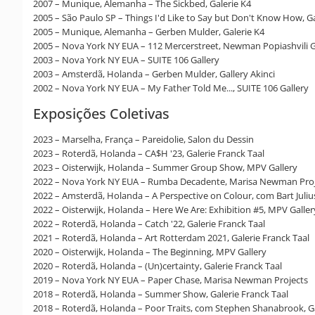
2007 – Munique, Alemanha – The Sickbed, Galerie K4
2005 – São Paulo SP – Things I'd Like to Say but Don't Know How, Ga
2005 – Munique, Alemanha – Gerben Mulder, Galerie K4
2005 – Nova York NY EUA – 112 Mercerstreet, Newman Popiashvili G
2003 – Nova York NY EUA – SUITE 106 Gallery
2003 – Amsterdã, Holanda – Gerben Mulder, Gallery Akinci
2002 – Nova York NY EUA – My Father Told Me..., SUITE 106 Gallery
Exposições Coletivas
2023 – Marselha, França – Pareidolie, Salon du Dessin
2023 – Roterdã, Holanda – CA$H '23, Galerie Franck Taal
2023 – Oisterwijk, Holanda – Summer Group Show, MPV Gallery
2022 – Nova York NY EUA – Rumba Decadente, Marisa Newman Proj
2022 – Amsterdã, Holanda – A Perspective on Colour, com Bart Julius
2022 – Oisterwijk, Holanda – Here We Are: Exhibition #5, MPV Galler
2022 – Roterdã, Holanda – Catch '22, Galerie Franck Taal
2021 – Roterdã, Holanda – Art Rotterdam 2021, Galerie Franck Taal
2020 – Oisterwijk, Holanda – The Beginning, MPV Gallery
2020 – Roterdã, Holanda – (Un)certainty, Galerie Franck Taal
2019 – Nova York NY EUA – Paper Chase, Marisa Newman Projects
2018 – Roterdã, Holanda – Summer Show, Galerie Franck Taal
2018 – Roterdã, Holanda – Poor Traits, com Stephen Shanabrook, Ga