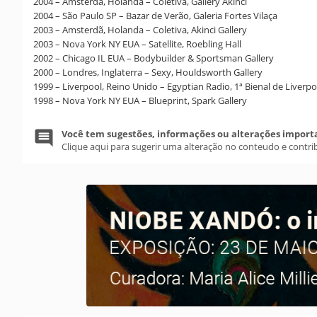
2004 – Amsterdã, Holanda – Coletiva, Gallery Akinci
2004 – São Paulo SP – Bazar de Verão, Galeria Fortes Vilaça
2003 – Amsterdã, Holanda – Coletiva, Akinci Gallery
2003 – Nova York NY EUA – Satellite, Roebling Hall
2002 – Chicago IL EUA – Bodybuilder & Sportsman Gallery
2000 – Londres, Inglaterra – Sexy, Houldsworth Gallery
1999 – Liverpool, Reino Unido – Egyptian Radio, 1ª Bienal de Liverpo
1998 – Nova York NY EUA – Blueprint, Spark Gallery
Você tem sugestões, informações ou alterações import
Clique aqui para sugerir uma alteração no conteudo e contri