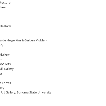
itecture
treet
 De Kade
ia de Heige Kim & Gerben Mulder)
ery
Gallery
ln
oos Arts
li Gallery
er
a Fortes
lery
Art Gallery, Sonoma State University