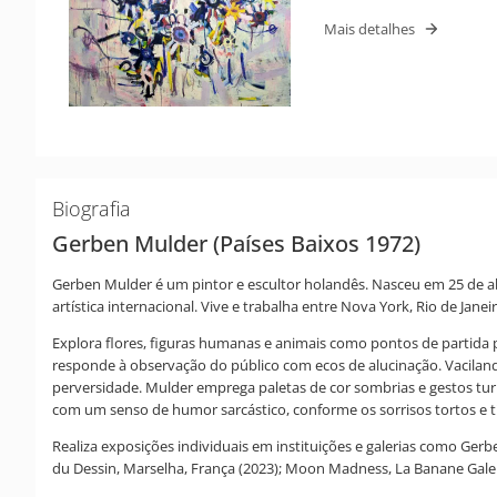
Mais detalhes
Biografia
Gerben Mulder (Países Baixos 1972)
Gerben Mulder é um pintor e escultor holandês. Nasceu em 25 de a
artística internacional. Vive e trabalha entre Nova York, Rio de Jan
Explora flores, figuras humanas e animais como pontos de partida p
responde à observação do público com ecos de alucinação. Vaciland
perversidade. Mulder emprega paletas de cor sombrias e gestos turb
com um senso de humor sarcástico, conforme os sorrisos tortos e tí
Realiza exposições individuais em instituições e galerias como Gerbe
du Dessin, Marselha, França (2023); Moon Madness, La Banane Gale