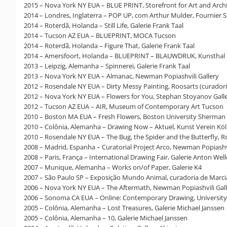
2015 – Nova York NY EUA – BLUE PRINT, Storefront for Art and Arch
2014 – Londres, Inglaterra – POP UP, com Arthur Mulder, Fournier S
2014 – Roterdã, Holanda – Still Life, Galerie Frank Taal
2014 – Tucson AZ EUA – BLUEPRINT, MOCA Tucson
2014 – Roterdã, Holanda – Figure That, Galerie Frank Taal
2014 – Amersfoort, Holanda – BLUEPRINT – BLAUWDRUK, Kunsthal
2013 – Leipzig, Alemanha – Spinnerei, Galerie Frank Taal
2013 – Nova York NY EUA – Almanac, Newman Popiashvili Gallery
2012 – Rosendale NY EUA – Dirty Messy Painting, Roosarts (curador
2012 – Nova York NY EUA – Flowers for You, Stephan Stoyanov Gall
2012 – Tucson AZ EUA – AIR, Museum of Contemporary Art Tucson
2010 – Boston MA EUA – Fresh Flowers, Boston University Sherman 
2010 – Colônia, Alemanha – Drawing Now – Aktuel, Kunst Verein Kö
2010 – Rosendale NY EUA – The Bug, the Spider and the Butterfly, R
2008 – Madrid, Espanha – Curatorial Project Arco, Newman Popiashvi
2008 – Paris, França – International Drawing Fair, Galerie Anton Well
2007 – Munique, Alemanha – Works on/of Paper, Galerie K4
2007 – São Paulo SP – Exposição Mundo Animal, curadoria de Marci
2006 – Nova York NY EUA – The Aftermath, Newman Popiashvili Gal
2006 – Sonoma CA EUA – Online: Contemporary Drawing, University 
2005 – Colônia, Alemanha – Lost Treasures, Galerie Michael Janssen
2005 – Colônia, Alemanha – 10, Galerie Michael Janssen