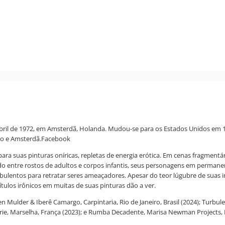
bril de 1972, em Amsterdã, Holanda. Mudou-se para os Estados Unidos em 19
eiro e Amsterdã.Facebook
ara suas pinturas oníricas, repletas de energia erótica. Em cenas fragment
o entre rostos de adultos e corpos infantis, seus personagens em permane
ulentos para retratar seres ameaçadores. Apesar do teor lúgubre de suas ima
tulos irônicos em muitas de suas pinturas dão a ver.
n Mulder & Iberê Camargo, Carpintaria, Rio de Janeiro, Brasil (2024); Turbule
rie, Marselha, França (2023); e Rumba Decadente, Marisa Newman Projects, 