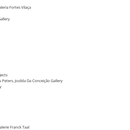
leria Fortes Vilaça
allery
ects
 Peters, Josilda Da Conceição Gallery
y
lerie Franck Taal