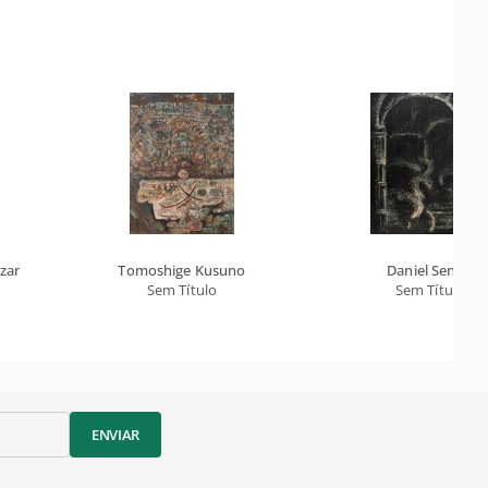
zzano
Tomoshige Kusuno
Daniel Senise
Sem Título
Sem Título
ENVIAR