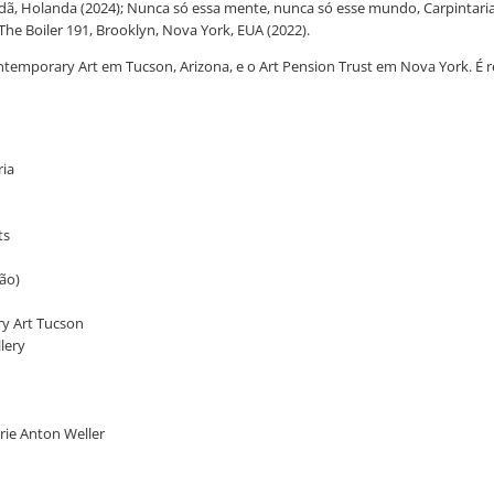
ã, Holanda (2024); Nunca só essa mente, nunca só esse mundo, Carpintaria, Ri
The Boiler 191, Brooklyn, Nova York, EUA (2022).
porary Art em Tucson, Arizona, e o Art Pension Trust em Nova York. É rep
ria
ts
pão)
y Art Tucson
lery
rie Anton Weller