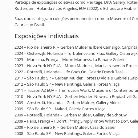
Participa de exposições coletivas como Heritage, DnA Gallery, Roterd
Rotterdam, Holanda / Los Angeles, EUA (2022); e Echoes are Visible, 
Suas obras integram coleções permanentes como o Museum of Contem
Gabriel no Brasil.
Exposições Individuais
2024 – Rio de Janeiro RJ – Gerben Mulder & Iberê Camargo, Carpinta
2024 – Oisterwijk, Holanda – Turbulence and Flux, Gallery Oisterwijk
2023 – Marselha, França – Moon Madness, La Banane Galerie
2023 – Nova York NY EUA – Moon Madness, Marisa Newman Projec
2022 – Roterdã, Holanda – Life Goes On, Galerie Franck Taal
2017 – São Paulo SP – Gerben Mulder, Fortes D'Aloia & Gabriel (Gal
2012 – São Paulo SP – New Paintings, Galeria Fortes Vilaça
2011 – Tucson AZ EUA – The Tucson Work, Museum of Contemporar
2010 – Nova York NY EUA – Gerben Mulder, Newman Popiashvili Gal
2009 – Amsterdã, Holanda – Gerben Mulder, Gallery Akinci
2009 – São Paulo SP – Naked, Galeria Fortes Vilaça
2009 – Roterdã, Holanda – Gerben Mulder, Gallery de Schouw
2009 – Paris, França – I Don't F**ing Simply Know What to Do*, Gale
2009 – Rio de Janeiro RJ – Gerben Mulder, Casa do Saber
2008 – São Paulo SP – New Paintings, Galeria Fortes Vilaça