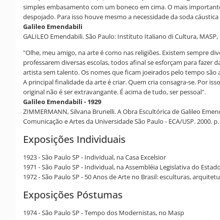
simples embasamento com um boneco em cima. O mais importante na 
despojado. Para isso houve mesmo a necessidade da soda cáustica 
Galileo Emendabili
GALILEO Emendabili. São Paulo: Instituto Italiano di Cultura, MASP, 
"Olhe, meu amigo, na arte é como nas religiões. Existem sempre div
professarem diversas escolas, todos afinal se esforçam para fazer d
artista sem talento. Os nomes que ficam joeirados pelo tempo são 
A principal finalidade da arte é criar. Quem cria consagra-se. Por i
original não é ser extravangante. É acima de tudo, ser pessoal".
Galileo Emendabili - 1929
ZIMMERMANN, Silvana Brunelli. A Obra Escultórica de Galileo Emenda
Comunicação e Artes da Universidade São Paulo - ECA/USP. 2000. p. 
Exposições Individuais
1923 - São Paulo SP - Individual, na Casa Excelsior
1971 - São Paulo SP - Individual, na Assembléia Legislativa do Esta
1972 - São Paulo SP - 50 Anos de Arte no Brasil: esculturas, arquite
Exposições Póstumas
1974 - São Paulo SP - Tempo dos Modernistas, no Masp