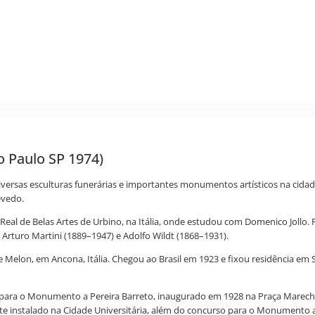
ão Paulo SP 1974)
r diversas esculturas funerárias e importantes monumentos artísticos na cid
evedo.
Real de Belas Artes de Urbino, na Itália, onde estudou com Domenico Jollo. 
rturo Martini (1889–1947) e Adolfo Wildt (1868–1931).
lon, em Ancona, Itália. Chegou ao Brasil em 1923 e fixou residência em 
 para o Monumento a Pereira Barreto, inaugurado em 1928 na Praça Marech
nstalado na Cidade Universitária, além do concurso para o Monumento aos