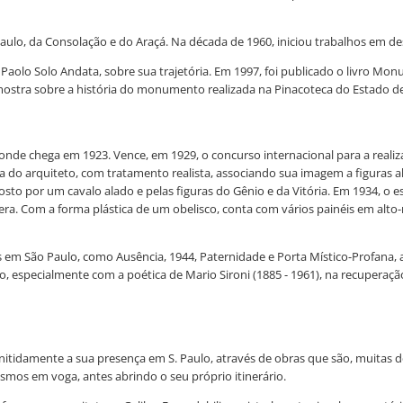
lo, da Consolação e do Araçá. Na década de 1960, iniciou trabalhos em de
n Paolo Solo Andata, sobre sua trajetória. Em 1997, foi publicado o livro 
à mostra sobre a história do monumento realizada na Pinacoteca do Estado de
onde chega em 1923. Vence, em 1929, o concurso internacional para a rea
a do arquiteto, com tratamento realista, associando sua imagem a figuras ale
por um cavalo alado e pelas figuras do Gênio e da Vitória. Em 1934, o e
era. Com a forma plástica de um obelisco, conta com vários painéis em alto-
m São Paulo, como Ausência, 1944, Paternidade e Porta Místico-Profana, am
, especialmente com a poética de Mario Sironi (1885 - 1961), na recuperaçã
nitidamente a sua presença em S. Paulo, através de obras que são, muitas de
smos em voga, antes abrindo o seu próprio itinerário.