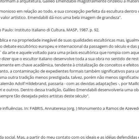
nformam a arquitetura, Galileo Emendabili magistralmente cinzelou a matéri
rmonioso em relação ao todo, e sua concepção perfeita da escultura dentro
el valor artístico. Emendabili dá-nos uma bela imagem de grandeza".
Paulo: Instituto Italiano di Cultura, MASP, 1987. p. 92.
ública e na propriedade inegável de suas qualidades escultóricas mas, igual
 do debate escultórico europeu e internacional da passagem do século e da
os´ da arte e aquele voltado para uma práxis escultórica que rompia com aq
 dizer que o escultor italiano desenvolve toda a sua obra no sentido de res
mente em chave acadêmica, tendente à cristalização de conceitos e efeitos 
o entanto, a contaminação de expedientes formais também significativos par
 uma outra tradição menos prestigiada, talvez, porém não menos significati
 alemão Adolf Hildebrand, passaria - com as devidas adaptações -, por Maillol
Fiori e outros. Dentro dessa tradição, Galileo Emendabili desenvolveria uma
sempre tão desejada pelos artistas deste século".
 de influências. In: FABRIS, Annateresa (org. ) Monumento a Ramos de Azeved
a vida social. Mas, a partir do meu contato com os ideais e as idéias def