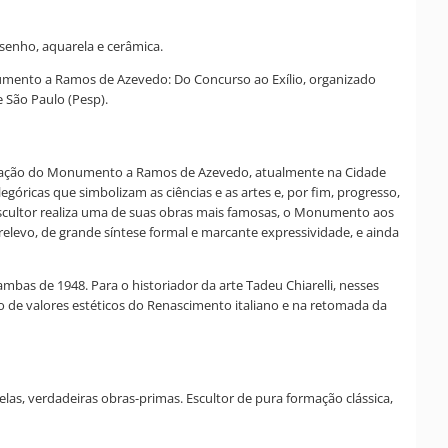
senho, aquarela e cerâmica.
Monumento a Ramos de Azevedo: Do Concurso ao Exílio, organizado
 São Paulo (Pesp).
lização do Monumento a Ramos de Azevedo, atualmente na Cidade
góricas que simbolizam as ciências e as artes e, por fim, progresso,
scultor realiza uma de suas obras mais famosas, o Monumento aos
relevo, de grande síntese formal e marcante expressividade, e ainda
bas de 1948. Para o historiador da arte Tadeu Chiarelli, nesses
o de valores estéticos do Renascimento italiano e na retomada da
las, verdadeiras obras-primas. Escultor de pura formação clássica,