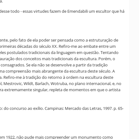
a.
 desse todo - essas virtudes fazem de Emendabili um escultor que há
mente, pelo fato de ela poder ser pensada como a estruturação de
s primeiras décadas do século XX. Refiro-me ao embate entre um
ueles postulados tradicionais da linguagem em questão. Tentando
tauração dos conceitos mais tradicionais da escultura. Porém, o
consagrados. Se ela não se desenvolve a partir da tradição
a uma compreensão mais abrangente da escultura deste século. A
va. Refiro-me à tradição do retorno à ordem na escultura deste
, Mestrovic, Wildt, Barlach, Wotruba, no plano internacional, e, no
 obra extremamente singular, repleta de momentos em que o artista
o: do concurso ao exílio. Campinas: Mercado das Letras, 1997. p. 65-
endidas em 1922, não pude mais compreender um monumento como