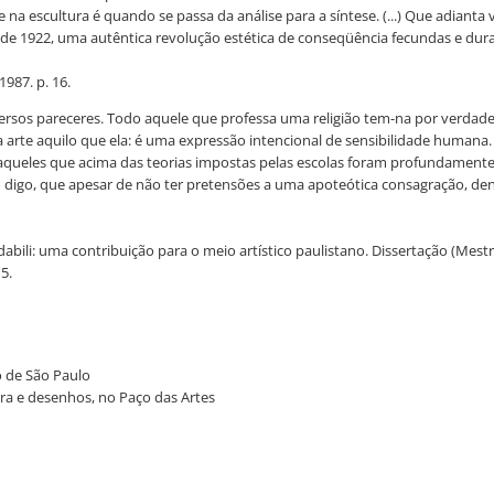
escultura é quando se passa da análise para a síntese. (...) Que adiant
de 1922, uma autêntica revolução estética de conseqüência fecundas e dur
1987. p. 16.
ersos pareceres. Todo aquele que professa uma religião tem-na por verdadeir
a arte aquilo que ela: é uma expressão intencional de sensibilidade humana.
aqueles que acima das teorias impostas pelas escolas foram profundamente
sso digo, que apesar de não ter pretensões a uma apoteótica consagração, den
bili: uma contribuição para o meio artístico paulistano. Dissertação (Mest
5.
do de São Paulo
tura e desenhos, no Paço das Artes