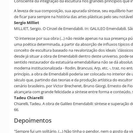
Consciente da integração da escultura nos grandes princípios que i
A leveza de sua composição, sua apurada síntese, seu equilíbrio ha
de ficar para sempre na história das artes plásticas pelo seu notáv
Sergio Milliet
MILLIET, Sergio. O Cinzel de Emendabili. In: GALILEO Emendabili. São 
"O interesse por sua obra (...) não reside apenas na sua presença p
uma poética determinada, a partir da absorção de influxos típicos
conceito de escultura baseado na revalorização dos ideais ´clássic
desde já situar a obra de Emendabili dentro deste universo, pode-se
sentido restaurador da estatuária emendabiliana não se dá absoluta
moderna institucionalizada - Rodin, Brancusi, Arp, etc. -, traz, n
princípio, a obra de Emendabili poderia ser colocada no interior de
século que, partindo das teorias e da produção artística do escultor
cenário brasileiro, por Victor Brecheret, Bruno Giorgi, Ernesto de 
alcançaria com grande felicidade a síntese entre forma e conteúdo, 
Tadeu Chiarelli
Chiarelli, Tadeu. A obra de Galileo Emendabili: síntese e superação
66.
Depoimentos
"Sempre fui um solitário. (...) Não tinha o pendor, nem o gosto d