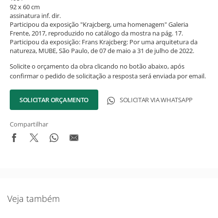
92 x 60 cm
assinatura inf. dir.
Participou da exposição "Krajcberg, uma homenagem" Galeria
Frente, 2017, reproduzido no catálogo da mostra na pág. 17.
Participou da exposição: Frans Krajcberg: Por uma arquitetura da
natureza, MUBE, São Paulo, de 07 de maio a 31 de julho de 2022.
Solicite o orçamento da obra clicando no botão abaixo, após
confirmar o pedido de solicitação a resposta será enviada por email.
SOLICITAR ORÇAMENTO
SOLICITAR VIA WHATSAPP
Compartilhar
Novidades do Acervo!
Seja o primeiro a receber novidades do acervo e agenda dos
próximos leilões e exposições.
Veja também
Nome Completo