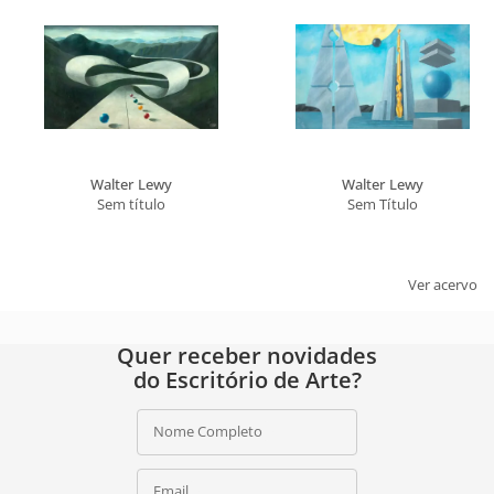
Email
ASSINAR
Ao assinar, você concorda com a nossa
política de privacidade
.
Walter Lewy
Walter Lewy
Sem título
Sem Título
Ver acervo
Quer receber novidades
do Escritório de Arte?
Nome Completo
Email