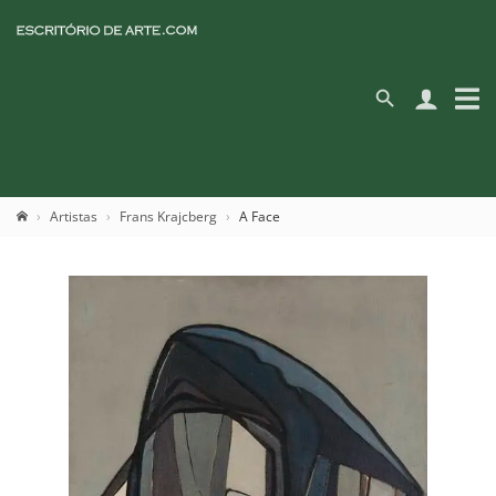
Artistas
Frans Krajcberg
A Face