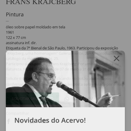
FRANS KRAJCBERG
Pintura
óleo sobre papel moldado em tela
1961
122 x 77 cm
assinatura inf. dir.
Etiqueta da 7ª Bienal de São Paulo, 1963. Participou da exposição
"Krajcberg, uma homenagem" Galeria Frente, 2017, reproduzido no
catálogo da mostra na pág. 25.
Participou da exposição: Frans Krajcberg: Por uma arquitetura da
natureza, MUBE, São Paulo, de 07 de maio a 31 de julho de 2022
Solicite o orçamento da obra clicando no botão abaixo, após
confirmar o pedido de solicitação a resposta será enviada por email.
SOLICITAR ORÇAMENTO
SOLICITAR VIA WHATSAPP
Compartilhar
Novidades do Acervo!