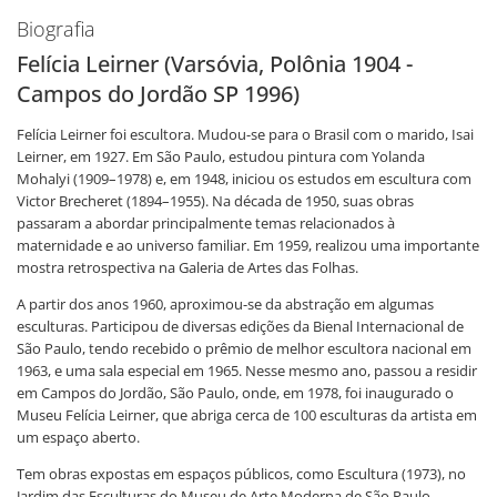
Biografia
Felícia Leirner (Varsóvia, Polônia 1904 -
Campos do Jordão SP 1996)
Felícia Leirner foi escultora. Mudou-se para o Brasil com o marido, Isai
Leirner, em 1927. Em São Paulo, estudou pintura com Yolanda
Mohalyi (1909–1978) e, em 1948, iniciou os estudos em escultura com
Victor Brecheret (1894–1955). Na década de 1950, suas obras
passaram a abordar principalmente temas relacionados à
maternidade e ao universo familiar. Em 1959, realizou uma importante
mostra retrospectiva na Galeria de Artes das Folhas.
A partir dos anos 1960, aproximou-se da abstração em algumas
esculturas. Participou de diversas edições da Bienal Internacional de
São Paulo, tendo recebido o prêmio de melhor escultora nacional em
1963, e uma sala especial em 1965. Nesse mesmo ano, passou a residir
em Campos do Jordão, São Paulo, onde, em 1978, foi inaugurado o
Museu Felícia Leirner, que abriga cerca de 100 esculturas da artista em
um espaço aberto.
Tem obras expostas em espaços públicos, como Escultura (1973), no
Jardim das Esculturas do Museu de Arte Moderna de São Paulo