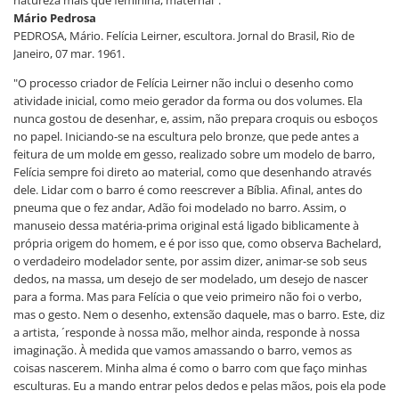
natureza mais que feminina, maternal".
Mário Pedrosa
PEDROSA, Mário. Felícia Leirner, escultora. Jornal do Brasil, Rio de
Janeiro, 07 mar. 1961.
"O processo criador de Felícia Leirner não inclui o desenho como
atividade inicial, como meio gerador da forma ou dos volumes. Ela
nunca gostou de desenhar, e, assim, não prepara croquis ou esboços
no papel. Iniciando-se na escultura pelo bronze, que pede antes a
feitura de um molde em gesso, realizado sobre um modelo de barro,
Felícia sempre foi direto ao material, como que desenhando através
dele. Lidar com o barro é como reescrever a Bíblia. Afinal, antes do
pneuma que o fez andar, Adão foi modelado no barro. Assim, o
manuseio dessa matéria-prima original está ligado biblicamente à
própria origem do homem, e é por isso que, como observa Bachelard,
o verdadeiro modelador sente, por assim dizer, animar-se sob seus
dedos, na massa, um desejo de ser modelado, um desejo de nascer
para a forma. Mas para Felícia o que veio primeiro não foi o verbo,
mas o gesto. Nem o desenho, extensão daquele, mas o barro. Este, diz
a artista, ´responde à nossa mão, melhor ainda, responde à nossa
imaginação. À medida que vamos amassando o barro, vemos as
coisas nascerem. Minha alma é como o barro com que faço minhas
esculturas. Eu a mando entrar pelos dedos e pelas mãos, pois ela pode