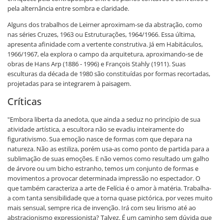
pela alternância entre sombra e claridade.
Alguns dos trabalhos de Leirner aproximam-se da abstração, como
nas séries Cruzes, 1963 ou Estruturações, 1964/1966. Essa última,
apresenta afinidade com a vertente construtiva. Já em Habitáculos,
1966/1967, ela explora o campo da arquitetura, aproximando-se de
obras de Hans Arp (1886 - 1996) e François Stahly (1911). Suas
esculturas da década de 1980 são constituídas por formas recortadas,
projetadas para se integrarem à paisagem.
Críticas
"Embora liberta da anedota, que ainda a seduz no princípio de sua
atividade artística, a escultora não se evadiu inteiramente do
figurativismo. Sua emoção nasce de formas com que depara na
natureza. Não as estiliza, porém usa-as como ponto de partida para a
sublimação de suas emoções. E não vemos como resultado um galho
de árvore ou um bicho estranho, temos um conjunto de formas e
movimentos a provocar determinada impressão no espectador. O
que também caracteriza a arte de Felícia é o amor à matéria. Trabalha-
a com tanta sensibilidade que a torna quase pictórica, por vezes muito
mais sensual, sempre rica de invenção. Irá com seu lirismo até ao
abstracionismo expressionista? Talvez. É um caminho sem dúvida que