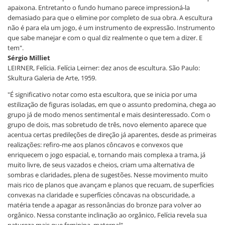
apaixona. Entretanto o fundo humano parece impressioná-la
demasiado para que o elimine por completo de sua obra. A escultura
não é para ela um jogo, é um instrumento de expressão. Instrumento
que sabe manejar e com o qual diz realmente o que tem a dizer. E
tem".
Sérgio Milliet
LEIRNER, Felícia. Felícia Leirner: dez anos de escultura. São Paulo:
Skultura Galeria de Arte, 1959.
"É significativo notar como esta escultora, que se inicia por uma
estilização de figuras isoladas, em que o assunto predomina, chega ao
grupo já de modo menos sentimental e mais desinteressado. Com o
grupo de dois, mas sobretudo de três, novo elemento aparece que
acentua certas predileções de direção já aparentes, desde as primeiras
realizações: refiro-me aos planos côncavos e convexos que
enriquecem o jogo espacial, e, tornando mais complexa a trama, já
muito livre, de seus vazados e cheios, criam uma alternativa de
sombras e claridades, plena de sugestões. Nesse movimento muito
mais rico de planos que avançam e planos que recuam, de superfícies
convexas na claridade e superfícies côncavas na obscuridade, a
matéria tende a apagar as ressonâncias do bronze para volver ao
orgânico. Nessa constante inclinação ao orgânico, Felícia revela sua