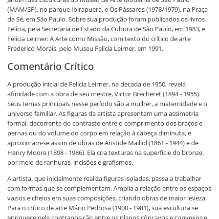
(MAM/SP), no parque Ibirapuera, e Os Pássaros (1978/1979), na Praça
da Sé, em São Paulo. Sobre sua produção foram publicados os livros
Felícia, pela Secretaria de Estado da Cultura de São Paulo, em 1983, e
Felícia Leirner: A Arte como Missão, com texto do crítico de arte
Frederico Morais, pelo Museu Felícia Leirner, em 1991.
Comentário Crítico
A produção inicial de Felícia Leirner, na década de 1950, revela
afinidade com a obra de seu mestre, Victor Brecheret (1894 - 1955).
Seus temas principais nesse período são a mulher, a maternidade e o
universo familiar. As figuras da artista apresentam uma assimetria
formal, decorrente do contraste entre o comprimento dos braços e
pernas ou do volume do corpo em relação à cabeça diminuta, e
aproximam-se assim de obras de Aristide Maillol (1861 - 1944) e de
Henry Moore (1898 - 1986). Ela cria texturas na superfície do bronze,
por meio de ranhuras, incisões e grafismos.
A artista, que inicialmente realiza figuras isoladas, passa a trabalhar
com formas que se complementam. Amplia a relação entre os espaços
vazios e cheios em suas composições, criando obras de maior leveza.
Para o crítico de arte Mário Pedrosa (1900 - 1981), sua escultura se
enriquece pela contraposição entre os planos côncavos e convexos e