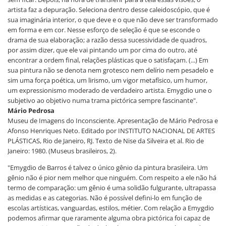
artista faz a depuração. Seleciona dentro desse caleidoscópio, que é
sua imaginária interior, o que deve e o que não deve ser transformado
em forma e em cor. Nesse esforço de seleção é que se esconde o
drama de sua elaboração; a razão dessa sucessividade de quadros,
por assim dizer, que ele vai pintando um por cima do outro, até
encontrar a ordem final, relações plásticas que o satisfaçam. (...) Em
sua pintura não se denota nem grotesco nem delírio nem pesadelo e
sim uma força poética, um lirismo, um vigor metafísico, um humor,
um expressionismo moderado de verdadeiro artista. Emygdio une o
subjetivo ao objetivo numa trama pictórica sempre fascinante".
Mário Pedrosa
Museu de Imagens do Inconsciente. Apresentação de Mário Pedrosa e
Afonso Henriques Neto. Editado por INSTITUTO NACIONAL DE ARTES
PLÁSTICAS, Rio de Janeiro, RJ. Texto de Nise da Silveira et al. Rio de
Janeiro: 1980. (Museus brasileiros, 2).
"Emygdio de Barros é talvez o único gênio da pintura brasileira. Um
gênio não é pior nem melhor que ninguém. Com respeito a ele não há
termo de comparação: um gênio é uma solidão fulgurante, ultrapassa
as medidas e as categorias. Não é possível defini-lo em função de
escolas artísticas, vanguardas, estilos, métier. Com relação a Emygdio
podemos afirmar que raramente alguma obra pictórica foi capaz de