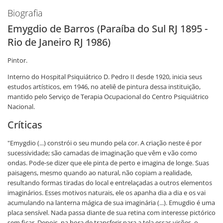
Biografia
Emygdio de Barros (Paraíba do Sul RJ 1895 -
Rio de Janeiro RJ 1986)
Pintor.
Interno do Hospital Psiquiátrico D. Pedro II desde 1920, inicia seus
estudos artísticos, em 1946, no ateliê de pintura dessa instituição,
mantido pelo Serviço de Terapia Ocupacional do Centro Psiquiátrico
Nacional.
Críticas
"Emygdio (...) constrói o seu mundo pela cor. A criação neste é por
sucessividade; são camadas de imaginação que vêm e vão como
ondas. Pode-se dizer que ele pinta de perto e imagina de longe. Suas
paisagens, mesmo quando ao natural, não copiam a realidade,
resultando formas tiradas do local e entrelaçadas a outros elementos
imaginários. Esses motivos naturais, ele os apanha dia a dia e os vai
acumulando na lanterna mágica de sua imaginária (...). Emugdio é uma
placa sensível. Nada passa diante de sua retina com interesse pictórico
sem ficar. Depois, na hora de transferir para a tela essas visões, o