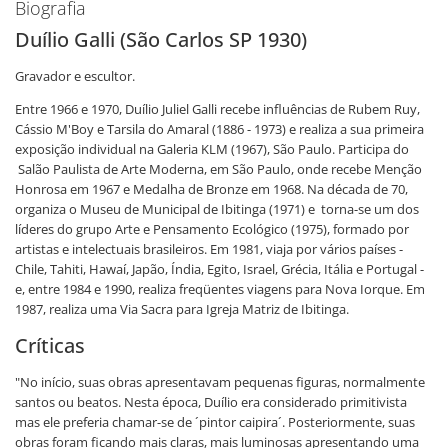
Biografia
Duílio Galli (São Carlos SP 1930)
Gravador e escultor.
Entre 1966 e 1970, Duílio Juliel Galli recebe influências de Rubem Ruy,
Cássio M'Boy e Tarsila do Amaral (1886 - 1973) e realiza a sua primeira
exposição individual na Galeria KLM (1967), São Paulo. Participa do
Salão Paulista de Arte Moderna, em São Paulo, onde recebe Menção
Honrosa em 1967 e Medalha de Bronze em 1968. Na década de 70,
organiza o Museu de Municipal de Ibitinga (1971) e torna-se um dos
líderes do grupo Arte e Pensamento Ecológico (1975), formado por
artistas e intelectuais brasileiros. Em 1981, viaja por vários países -
Chile, Tahiti, Hawaí, Japão, Índia, Egito, Israel, Grécia, Itália e Portugal -
e, entre 1984 e 1990, realiza freqüentes viagens para Nova Iorque. Em
1987, realiza uma Via Sacra para Igreja Matriz de Ibitinga.
Críticas
"No início, suas obras apresentavam pequenas figuras, normalmente
santos ou beatos. Nesta época, Duílio era considerado primitivista
mas ele preferia chamar-se de ´pintor caipira´. Posteriormente, suas
obras foram ficando mais claras, mais luminosas apresentando uma