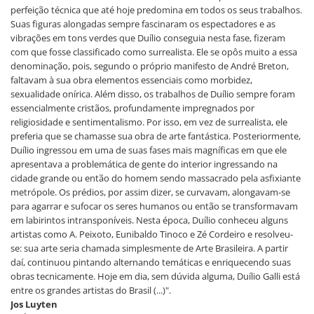
perfeição técnica que até hoje predomina em todos os seus trabalhos.
Suas figuras alongadas sempre fascinaram os espectadores e as
vibrações em tons verdes que Duílio conseguia nesta fase, fizeram
com que fosse classificado como surrealista. Ele se opôs muito a essa
denominação, pois, segundo o próprio manifesto de André Breton,
faltavam à sua obra elementos essenciais como morbidez,
sexualidade onírica. Além disso, os trabalhos de Duílio sempre foram
essencialmente cristãos, profundamente impregnados por
religiosidade e sentimentalismo. Por isso, em vez de surrealista, ele
preferia que se chamasse sua obra de arte fantástica. Posteriormente,
Duílio ingressou em uma de suas fases mais magníficas em que ele
apresentava a problemática de gente do interior ingressando na
cidade grande ou então do homem sendo massacrado pela asfixiante
metrópole. Os prédios, por assim dizer, se curvavam, alongavam-se
para agarrar e sufocar os seres humanos ou então se transformavam
em labirintos intransponíveis. Nesta época, Duílio conheceu alguns
artistas como A. Peixoto, Eunibaldo Tinoco e Zé Cordeiro e resolveu-
se: sua arte seria chamada simplesmente de Arte Brasileira. A partir
daí, continuou pintando alternando temáticas e enriquecendo suas
obras tecnicamente. Hoje em dia, sem dúvida alguma, Duílio Galli está
entre os grandes artistas do Brasil (...)".
Jos Luyten