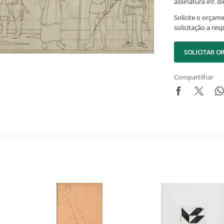
assinatura inf. dir
Solicite o orçam
solicitação a res
SOLICITAR 
Compartilhar