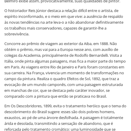
Belmiro exibe assim, provocativamente, suas qualidades de pintor.
O historiador Reis Júnior destaca a relação difícil entre o artista, de
espírito inconformado, e o meio em que vive: a ausência de respaldo
às novas tendências na arte leva-o a não abandonar definitivamente
os trabalhos mais conservadores, capazes de garantir-lhe a
sobrevivência.
Concorre ao prêmio de viagem ao exterior da Aiba, em 1888. Não
obtém o prêmio, mas vai para a Europa nesse ano, com auxílio de
colegas da Academia, principalmente de Rodolfo Bernardelli. Visita a
Itália, onde pinta algumas paisagens, mas fica a maior parte do tempo
em Paris. As viagens entre Rio de Janeiro e Paris foram constantes em
sua carreira. Na França, vivencia um momento de transformações no
campo da pintura. Realiza o quadro Efeitos de Sol, 1892, que traz a
evocação de um mundo camponês, com uma paisagem estruturada
em manchas de cor, que se destaca pelo caráter inovador, se
comparado com a pintura que então se praticava no Brasil.
Em Os Descobridores, 1899, evita o tratamento heróico que o tema do
descobrimento do Brasil sugere: esses são dois pobres homens,
exaustos, ao pé de uma árvore desfolhada. A paisagem é totalmente
árida e desolada, transmitindo a sensação de abandono, que é
reforçada pelo tratamento cromático: uma luminosidade que se