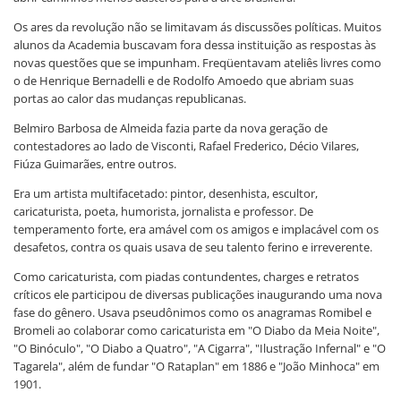
Os ares da revolução não se limitavam ás discussões políticas. Muitos
alunos da Academia buscavam fora dessa instituição as respostas às
novas questões que se impunham. Freqüentavam ateliês livres como
o de Henrique Bernadelli e de Rodolfo Amoedo que abriam suas
portas ao calor das mudanças republicanas.
Belmiro Barbosa de Almeida fazia parte da nova geração de
contestadores ao lado de Visconti, Rafael Frederico, Décio Vilares,
Fiúza Guimarães, entre outros.
Era um artista multifacetado: pintor, desenhista, escultor,
caricaturista, poeta, humorista, jornalista e professor. De
temperamento forte, era amável com os amigos e implacável com os
desafetos, contra os quais usava de seu talento ferino e irreverente.
Como caricaturista, com piadas contundentes, charges e retratos
críticos ele participou de diversas publicações inaugurando uma nova
fase do gênero. Usava pseudônimos como os anagramas Romibel e
Bromeli ao colaborar como caricaturista em "O Diabo da Meia Noite",
"O Binóculo", "O Diabo a Quatro", "A Cigarra", "Ilustração Infernal" e "O
Tagarela", além de fundar "O Rataplan" em 1886 e "João Minhoca" em
1901.