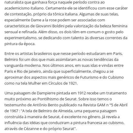
naturalista que ganhava força naquele período contra ao
academicismo italiano. Certamente ele se identificou com esse caráter
de contestação, próprio da tônica italiana. Algumas de suas telas,
especialmente Dame a la rose podem ser associadas com
características de Giovanni Boldini pela valorização da beleza feminina
sensual e refinada. Além disso, os dois têm em comum o gosto pelo
experimentalismo, se dedicando com talento às diversas correntes da
pintura da época.
Entre os artistas brasileiros que nesse período estudaram em Paris,
Belmiro foi um dos que mais assimilaram as novas tendências da
vanguarda moderna. Nos últimos anos, em suas idas e vindas entre
Paris e Rio de Janeiro, ainda que superficialmente, chegou a se
aproximar dos aspectos mais genéricos de Futurismo e do Cubismo
como na tela Mulher em Círculos de 1921.
Uma paisagem de Dampierre pintada em 1912 recebe um tratamento
muito próximo ao Pontilhismo de Seurat. Sobre isso temos o
testemunho de Antônio Bento publicado na Revista GAM n º5 de Abril
de 1967 : "A tela de Belmiro de Almeida, uma pequena paisagem
construída à maneira de Seurat, é excelente no gênero. Já revela a
influência das idéias que conduziram a pintura francesa ao cubismo,
através de Cézanne e do próprio Seurat".