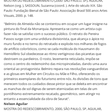
MOSTRA DO REDESCOBRIMENTO (2000: SÃO PAULO, SP), AGUILAR,
Nelson (org. ), SASSOUN, Suzanna (coord. ). Arte do século XIX. São
Paulo: Fundação Bienal de São Paulo: Associação Brasil 500 anos Artes
Visuais, 2000. p. 148.
"Belmiro de Almeida não se contentou em ocupar um lugar insigne na
pintura do final da Monarquia. Apresenta-se como um artista cujo
fazer não se satisfaz com o sucesso público. O retrato do Pereira
Passos surge com uma urdidura divisionista, que alcança o ápice no
muro fundo e no terno do retratado e explode nos milhares de fogos
de artifício colorísticos, como se cada molécula do Hausmann do
Hemisfério Sul obedecesse ao ritmo vertiginoso das picaretas que
destroem os pardieiros. O rosto, levemente reticulado, impõe-se
como o centro do redemoinho das micropinceladas, dando uma aura
oriental ao protagonista. Belmiro repara nas revoluções vanguardistas
e as glosas em Mulher em Círculos ou Mãe e Filho, oferecendo os
primeiros exemplares do futurismo entre nós. As divisões de tons que
merecem todos os cuidados desse pintor que se deleita em encontrar
as manchas de sol dignas de serem eternizadas em telas de um
pontilhismo extremamente recatado, geométrico, sem atingir no
entanto a essencialidade da obra de Seurat".
Nelson Aguilar
MOSTRA DO REDESCOBRIMENTO, 2000, SÃO PAULO, SP, AGUILAR,