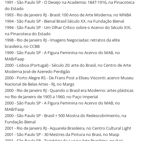
1991 - São Paulo SP - O Desejo na Academia: 1847-1916, na Pinacoteca
do Estado
1993 - Rio de Janeiro RJ - Brasil: 100 Anos de Arte Moderna, no MNBA
1994 - São Paulo SP - Bienal Brasil Século XX, na Fundação Bienal
1994 - São Paulo SP - Um Olhar Crítico sobre o Acervo do Século XIX,
na Pinacoteca do Estado
1998 - Rio de Janeiro RJ - Imagens Negociadas: retratos da elite
brasileira, no CCBB
1999 - São Paulo SP - A Figura Feminina no Acervo do MAB, no
MAB/Faap
2000 - Lisboa (Portugal) - Século 20: arte do Brasil, no Centro de Arte
Moderna José de Azeredo Perdigão
2000 - Porto Alegre RS - De Frans Post a Eliseu Visconti: acervo Museu
Nacional de Belas Artes - RJ, no Margs
2000 - Rio de Janeiro RJ - Quando o Brasil era Moderno: artes plásticas
no Rio de Janeiro de 1905 a 1960, no Paço Imperial
2000 - São Paulo SP - A Figura Feminina no Acervo do MAB, no
MAB/Faap
2000 - São Paulo SP - Brasil + 500 Mostra do Redescobrimento, na
Fundação Bienal
2001 - Rio de Janeiro RJ - Aquarela Brasileira, no Centro Cultural Light
2001 - São Paulo SP - 30 Mestres da Pintura no Brasi, no Masp
2001 - São Paulo SP - Trajetória da Luz na Arte Brasileira, no Itaú