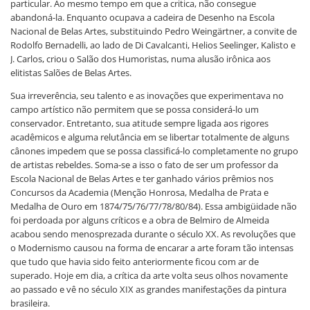
particular. Ao mesmo tempo em que a critica, não consegue
abandoná-la. Enquanto ocupava a cadeira de Desenho na Escola
Nacional de Belas Artes, substituindo Pedro Weingärtner, a convite de
Rodolfo Bernadelli, ao lado de Di Cavalcanti, Helios Seelinger, Kalisto e
J. Carlos, criou o Salão dos Humoristas, numa alusão irônica aos
elitistas Salões de Belas Artes.
Sua irreverência, seu talento e as inovações que experimentava no
campo artístico não permitem que se possa considerá-lo um
conservador. Entretanto, sua atitude sempre ligada aos rigores
acadêmicos e alguma relutância em se libertar totalmente de alguns
cânones impedem que se possa classificá-lo completamente no grupo
de artistas rebeldes. Soma-se a isso o fato de ser um professor da
Escola Nacional de Belas Artes e ter ganhado vários prêmios nos
Concursos da Academia (Menção Honrosa, Medalha de Prata e
Medalha de Ouro em 1874/75/76/77/78/80/84). Essa ambigüidade não
foi perdoada por alguns críticos e a obra de Belmiro de Almeida
acabou sendo menosprezada durante o século XX. As revoluções que
o Modernismo causou na forma de encarar a arte foram tão intensas
que tudo que havia sido feito anteriormente ficou com ar de
superado. Hoje em dia, a crítica da arte volta seus olhos novamente
ao passado e vê no século XIX as grandes manifestações da pintura
brasileira.