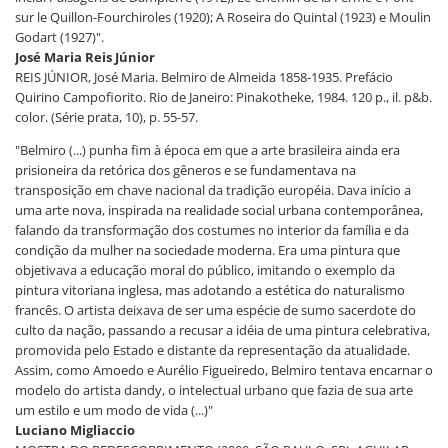
sur le Quillon-Fourchiroles (1920); A Roseira do Quintal (1923) e Moulin
Godart (1927)".
José Maria Reis Júnior
REIS JÚNIOR, José Maria. Belmiro de Almeida 1858-1935. Prefácio
Quirino Campofiorito. Rio de Janeiro: Pinakotheke, 1984. 120 p., il. p&b.
color. (Série prata, 10), p. 55-57.
"Belmiro (...) punha fim à época em que a arte brasileira ainda era
prisioneira da retórica dos gêneros e se fundamentava na
transposição em chave nacional da tradição européia. Dava início a
uma arte nova, inspirada na realidade social urbana contemporânea,
falando da transformação dos costumes no interior da família e da
condição da mulher na sociedade moderna. Era uma pintura que
objetivava a educação moral do público, imitando o exemplo da
pintura vitoriana inglesa, mas adotando a estética do naturalismo
francês. O artista deixava de ser uma espécie de sumo sacerdote do
culto da nação, passando a recusar a idéia de uma pintura celebrativa,
promovida pelo Estado e distante da representação da atualidade.
Assim, como Amoedo e Aurélio Figueiredo, Belmiro tentava encarnar o
modelo do artista dandy, o intelectual urbano que fazia de sua arte
um estilo e um modo de vida (...)"
Luciano Migliaccio