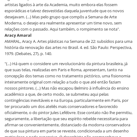
artistas ligados à arte da Academia, muito embora elas fossem
esporádicas e talvez desvestidas daquela juventude que os novos
desejavam. (...) Mas pelo grupo que compôs a Semana de Arte
Moderna, o desejo era realmente apresentar um time novo, sem
relações com o passado. Aqui também, o rompimento se nota".
Aracy Amaral
AMARAL, Aracy A. Artes plásticas na Semana de 22: subsídios para uma
história da renovação das artes no Brasil. 4. ed. São Paulo: Perspectiva,
1979. (Debates, 27), p. 140.
"(...) Há quem o considere um revolucionário da pintura brasileira, já
que suas telas, realizadas em Paris e Roma, apresentam, tanto na
concepção dos temas como no tratamento pictórico, uma fisionomia
inteiramente original com relação a tudo o que até então faziam
nossos pintores. (...) Mas não escapou Belmiro à influência do ensino
acadêmico a que, de certo modo, se submeteu aqui pelas
contingências inevitáveis e na Europa, particularmente em Paris, por
ter procurado um dos ateliês mais conservadores e favorecido
oficialmente, o do pintor Jules Lefébvre. Esse contato não lhe permitiu,
seguramente, a libertação que seu espírito rebelde necessitaria para
afirmar-se convenientemente, distanciado da modorra conservadora
de que sua pintura em parte se reveste, condicionada a um desenho