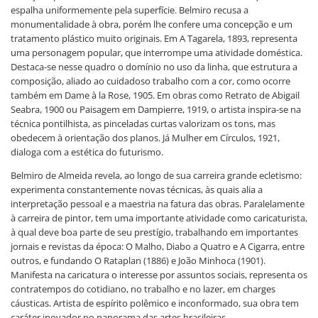
espalha uniformemente pela superfície. Belmiro recusa a
monumentalidade à obra, porém lhe confere uma concepção e um
tratamento plástico muito originais. Em A Tagarela, 1893, representa
uma personagem popular, que interrompe uma atividade doméstica.
Destaca-se nesse quadro o domínio no uso da linha, que estrutura a
composição, aliado ao cuidadoso trabalho com a cor, como ocorre
também em Dame à la Rose, 1905. Em obras como Retrato de Abigail
Seabra, 1900 ou Paisagem em Dampierre, 1919, o artista inspira-se na
técnica pontilhista, as pinceladas curtas valorizam os tons, mas
obedecem à orientação dos planos. Já Mulher em Círculos, 1921,
dialoga com a estética do futurismo.
Belmiro de Almeida revela, ao longo de sua carreira grande ecletismo:
experimenta constantemente novas técnicas, às quais alia a
interpretação pessoal e a maestria na fatura das obras. Paralelamente
à carreira de pintor, tem uma importante atividade como caricaturista,
à qual deve boa parte de seu prestígio, trabalhando em importantes
jornais e revistas da época: O Malho, Diabo a Quatro e A Cigarra, entre
outros, e fundando O Rataplan (1886) e João Minhoca (1901).
Manifesta na caricatura o interesse por assuntos sociais, representa os
contratempos do cotidiano, no trabalho e no lazer, em charges
cáusticas. Artista de espírito polêmico e inconformado, sua obra tem
caráter inovador no panorama das artes brasileiras.