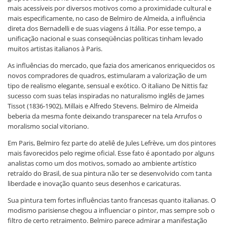
mais acessíveis por diversos motivos como a proximidade cultural e
mais especificamente, no caso de Belmiro de Almeida, a influência
direta dos Bernadelli e de suas viagens á Itália. Por esse tempo, a
unificação nacional e suas conseqüências políticas tinham levado
muitos artistas italianos à Paris.
As influências do mercado, que fazia dos americanos enriquecidos os
novos compradores de quadros, estimularam a valorização de um
tipo de realismo elegante, sensual e exótico. O italiano De Nittis faz
sucesso com suas telas inspiradas no naturalismo inglês de James
Tissot (1836-1902), Millais e Alfredo Stevens. Belmiro de Almeida
beberia da mesma fonte deixando transparecer na tela Arrufos o
moralismo social vitoriano.
Em Paris, Belmiro fez parte do ateliê de Jules Lefrève, um dos pintores
mais favorecidos pelo regime oficial. Esse fato é apontado por alguns
analistas como um dos motivos, somado ao ambiente artístico
retraído do Brasil, de sua pintura não ter se desenvolvido com tanta
liberdade e inovação quanto seus desenhos e caricaturas.
Sua pintura tem fortes influências tanto francesas quanto italianas. O
modismo parisiense chegou a influenciar o pintor, mas sempre sob o
filtro de certo retraimento. Belmiro parece admirar a manifestação