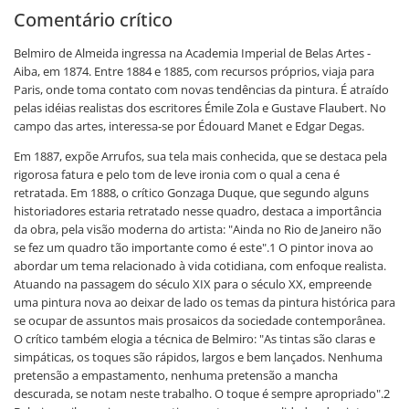
Comentário crítico
Belmiro de Almeida ingressa na Academia Imperial de Belas Artes -
Aiba, em 1874. Entre 1884 e 1885, com recursos próprios, viaja para
Paris, onde toma contato com novas tendências da pintura. É atraído
pelas idéias realistas dos escritores Émile Zola e Gustave Flaubert. No
campo das artes, interessa-se por Édouard Manet e Edgar Degas.
Em 1887, expõe Arrufos, sua tela mais conhecida, que se destaca pela
rigorosa fatura e pelo tom de leve ironia com o qual a cena é
retratada. Em 1888, o crítico Gonzaga Duque, que segundo alguns
historiadores estaria retratado nesse quadro, destaca a importância
da obra, pela visão moderna do artista: "Ainda no Rio de Janeiro não
se fez um quadro tão importante como é este".1 O pintor inova ao
abordar um tema relacionado à vida cotidiana, com enfoque realista.
Atuando na passagem do século XIX para o século XX, empreende
uma pintura nova ao deixar de lado os temas da pintura histórica para
se ocupar de assuntos mais prosaicos da sociedade contemporânea.
O crítico também elogia a técnica de Belmiro: "As tintas são claras e
simpáticas, os toques são rápidos, largos e bem lançados. Nenhuma
pretensão a empastamento, nenhuma pretensão a mancha
descurada, se notam neste trabalho. O toque é sempre apropriado".2