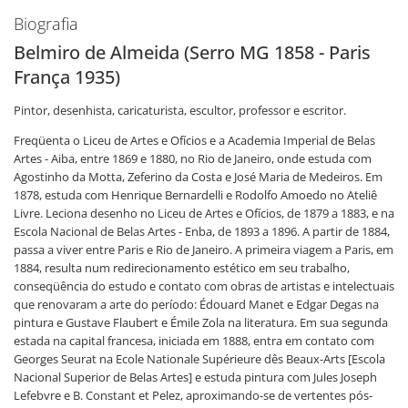
Biografia
Belmiro de Almeida (Serro MG 1858 - Paris
França 1935)
Pintor, desenhista, caricaturista, escultor, professor e escritor.
Freqüenta o Liceu de Artes e Ofícios e a Academia Imperial de Belas
Artes - Aiba, entre 1869 e 1880, no Rio de Janeiro, onde estuda com
Agostinho da Motta, Zeferino da Costa e José Maria de Medeiros. Em
1878, estuda com Henrique Bernardelli e Rodolfo Amoedo no Ateliê
Livre. Leciona desenho no Liceu de Artes e Ofícios, de 1879 a 1883, e na
Escola Nacional de Belas Artes - Enba, de 1893 a 1896. A partir de 1884,
passa a viver entre Paris e Rio de Janeiro. A primeira viagem a Paris, em
1884, resulta num redirecionamento estético em seu trabalho,
conseqüência do estudo e contato com obras de artistas e intelectuais
que renovaram a arte do período: Édouard Manet e Edgar Degas na
pintura e Gustave Flaubert e Émile Zola na literatura. Em sua segunda
estada na capital francesa, iniciada em 1888, entra em contato com
Georges Seurat na Ecole Nationale Supérieure dês Beaux-Arts [Escola
Nacional Superior de Belas Artes] e estuda pintura com Jules Joseph
Lefebvre e B. Constant et Pelez, aproximando-se de vertentes pós-