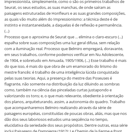
impressionista, simplesmente, como o são os primeiros trabalhos de
Seurat, os seus estudos, as suas manchas, de onde saíram as
paisagens estruturadas de Honfleurs e as suas grandes composições,
as quais vão muito além do Impressionismo: a técnica deste é de
instinto e instantaneidade, a daquelas é de reflexão e permanência.
(...)
Processo que o aproxima de Seurat que ... elimina o claro-escuro (...)
espalha sobre suas composições uma luz geral difusa, sem relação
com a iluminação real. Processo que Belmiro empregará, doravante,
em seus trabalhos, conforme podemos verificar em Nu Adolescente,
de 1904, e sobretudo em Amuada, 1905/1906, (...) Esse trabalho é mais
do que isso, é mais do que obra de um enamorado do lirismo do
mestre francês: é trabalho de uma inteligência lúcida conquistada
pelas suas teorias. Aqui, a presença do mestre das Poseuses é
flagrante, não somente na distribuição da luz diluindo as sombras
como, também na ciência das pinceladas curtas justapondo e
valorizando os tons; e, o que mais relevante, obediente à orientação
dos planos, arquiteturando, assim, a autonomia do quadro. Trabalho
que acompanharemos Belmiro realizando através da série de
paisagens européias, constituídas de poucas obras, aliás, mas que nos
dão dos seus laboriosos estudos uma seqüência no tempo,
elucidativa da seriedade dos seus propósitos. Dentre outras, essa série
inclui Paisagens de Dampierre (1912); Le Chemin de la Ferme e Pont