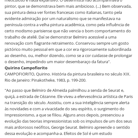
meticuloso e nada expansivo. O desenhista não acompanhava o
pintor, que se demonstrava bem mais ambicioso. (...) Bem observada,
sua pintura deixa ver fontes francesas como italianas, tanto pela
evidente admiração por um naturalismo que se manifestava na
península contra a velha pintura acadêmica, como pela influência de
certo modismo parisiense que não vencia o bom comportamento do
trabalho de ateliê. Daí se demonstrar Belmiro acessível a uma
renovação com flagrante retraimento. Conservou sempre um gosto
pictórico muito pessoal em que a cor era rigorosamente subordinada
ao desenho, ou, melhor dizendo, como se a cor cuidasse de prolongar
o desenho, impedindo um maior desembaraço da fatura".
Quirino Campofiorito
CAMPOFIORITO, Quirino. História da pintura brasileira no século XIX.
Rio de Janeiro: Pinakotheke, 1983, p. 199-200.
"Ao passo que Belmiro de Almeida palmilhou a senda de Seurat e,
quiçá, a estrada de Cézanne. Ele viveu a efervescência artística de Paris
na transição do século. Assistiu, com a sua inteligência sempre alerta
às novidades e com a vivacidade do seu espírito, o surgimento do
Impressionismo, a que se filiou. Alguns anos depois, presenciou a
evolução das teorias impressionistas sob os impulsos de um dos seus
mais ardorosos neófitos, George Seurat. Belmiro apreende o sentido
dessa evolução e acompanha-a. Efeitos de Sol é um estudo