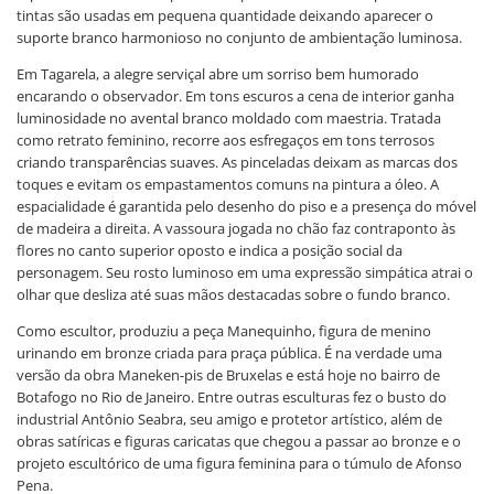
tintas são usadas em pequena quantidade deixando aparecer o
suporte branco harmonioso no conjunto de ambientação luminosa.
Em Tagarela, a alegre serviçal abre um sorriso bem humorado
encarando o observador. Em tons escuros a cena de interior ganha
luminosidade no avental branco moldado com maestria. Tratada
como retrato feminino, recorre aos esfregaços em tons terrosos
criando transparências suaves. As pinceladas deixam as marcas dos
toques e evitam os empastamentos comuns na pintura a óleo. A
espacialidade é garantida pelo desenho do piso e a presença do móvel
de madeira a direita. A vassoura jogada no chão faz contraponto às
flores no canto superior oposto e indica a posição social da
personagem. Seu rosto luminoso em uma expressão simpática atrai o
olhar que desliza até suas mãos destacadas sobre o fundo branco.
Como escultor, produziu a peça Manequinho, figura de menino
urinando em bronze criada para praça pública. É na verdade uma
versão da obra Maneken-pis de Bruxelas e está hoje no bairro de
Botafogo no Rio de Janeiro. Entre outras esculturas fez o busto do
industrial Antônio Seabra, seu amigo e protetor artístico, além de
obras satíricas e figuras caricatas que chegou a passar ao bronze e o
projeto escultórico de uma figura feminina para o túmulo de Afonso
Pena.