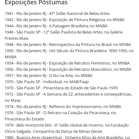
Exposições Póstumas
1941 - Rio de Janeiro RJ - 47º Salão Nacional de Belas Artes
1942 - Rio de Janeiro RJ - Exposição de Pintura Religiosa, no MNBA
1944 - Rio de Janeiro RJ - A Paisagem Brasileira, no MNBA
1946 - São Paulo SP - 12º Salão Paulista de Belas Artes, na Galeria
Prestes Maia
1948 - Rio de Janeiro RJ - Retrospectiva da Pintura no Brasil, no MNBA
1950 - Rio de Janeiro RJ - Um Século da Pintura Brasileira: 1850-1950, no
MNBA
1954 - Rio de Janeiro RJ - Exposição de Retratos Femininos, no MNBA
1956 - Rio de Janeiro RJ - Exposição de Retratos Masculinos, no MNBA
1957 - Rio de Janeiro RJ - O Nu na Arte, no MNBA
1970 - São Paulo SP - Individual, no MAB/Faap
1970 - São Paulo SP - Pinacoteca do Estado de São Paulo 1970
1972 - São Paulo SP - A Semana de 22: antecedentes e conseqüências,
no Masp
1974 - Rio de Janeiro RJ - Reflexos do Impressionismo, no MNBA
1976 - São Paulo SP - O Retrato na Coleção da Pinacoteca, na
Pinacoteca do Estado
1979 - Belo Horizonte MG - 6º Salão Global de Inverno, na Fundação
Clóvis Salgado. Companhia de Dança de Minas Gerais
1980 - Buenos Aires (Argentina) - Ochenta Años de Arte Brasileño, no