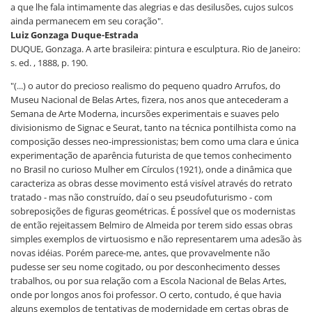
a que lhe fala intimamente das alegrias e das desilusões, cujos sulcos
ainda permanecem em seu coração".
Luiz Gonzaga Duque-Estrada
DUQUE, Gonzaga. A arte brasileira: pintura e esculptura. Rio de Janeiro:
s. ed. , 1888, p. 190.
"(...) o autor do precioso realismo do pequeno quadro Arrufos, do
Museu Nacional de Belas Artes, fizera, nos anos que antecederam a
Semana de Arte Moderna, incursões experimentais e suaves pelo
divisionismo de Signac e Seurat, tanto na técnica pontilhista como na
composição desses neo-impressionistas; bem como uma clara e única
experimentação de aparência futurista de que temos conhecimento
no Brasil no curioso Mulher em Círculos (1921), onde a dinâmica que
caracteriza as obras desse movimento está visível através do retrato
tratado - mas não construído, daí o seu pseudofuturismo - com
sobreposições de figuras geométricas. É possível que os modernistas
de então rejeitassem Belmiro de Almeida por terem sido essas obras
simples exemplos de virtuosismo e não representarem uma adesão às
novas idéias. Porém parece-me, antes, que provavelmente não
pudesse ser seu nome cogitado, ou por desconhecimento desses
trabalhos, ou por sua relação com a Escola Nacional de Belas Artes,
onde por longos anos foi professor. O certo, contudo, é que havia
alguns exemplos de tentativas de modernidade em certas obras de