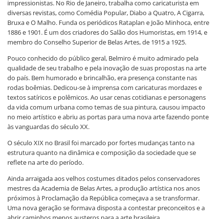
impressionistas. No Rio de Janeiro, trabalha como caricaturista em
diversas revistas, como Comédia Popular, Diabo a Quatro, A Cigarra,
Bruxa e O Malho. Funda os periódicos Rataplan e João Minhoca, entre
1886 e 1901. É um dos criadores do Salão dos Humoristas, em 1914, e
membro do Conselho Superior de Belas Artes, de 1915 a 1925.
Pouco conhecido do público geral, Belmiro é muito admirado pela
qualidade de seu trabalho e pela inovação de suas propostas na arte
do país. Bem humorado e brincalhão, era presença constante nas
rodas boêmias. Dedicou-se à imprensa com caricaturas mordazes e
textos satíricos e polêmicos. Ao usar cenas cotidianas e personagens
da vida comum urbana como temas de sua pintura, causou impacto
no meio artístico e abriu as portas para uma nova arte fazendo ponte
às vanguardas do século XX.
O século XIX no Brasil foi marcado por fortes mudanças tanto na
estrutura quanto na dinâmica e composição da sociedade que se
reflete na arte do período.
Ainda arraigada aos velhos costumes ditados pelos conservadores
mestres da Academia de Belas Artes, a produção artística nos anos
próximos à Proclamação da República começava a se transformar.
Uma nova geração se formava disposta a contestar preconceitos e a
abrir caminhos menos austeros para a arte brasileira.