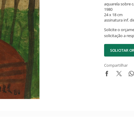
aquarela sobre c
1980
24 x 18 cm
assinatura inf. dir
Solicite o orçam
solicitação a res
SOLICITAR 
Compartilhar