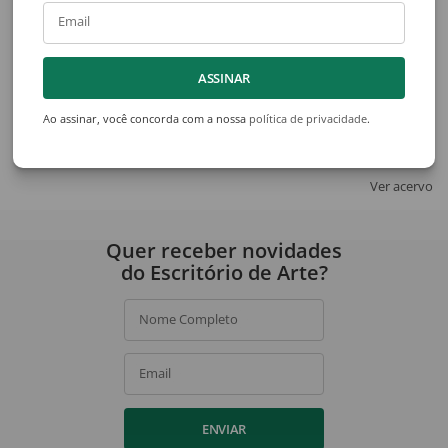
Email
ASSINAR
Amadeo Lorenzato
Amadeo Lorenzato
Sem Título
Sem Título
Ao assinar, você concorda com a nossa
política de privacidade
.
Ver acervo
Quer receber novidades
do Escritório de Arte?
Nome Completo
Email
ENVIAR