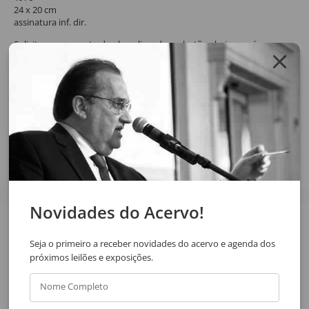
24 x 20 cm
assinatura inf. dir.
Solicite o orçamento da obra clicando no botão abaixo, após
confirmar o pedido de solicitação a resposta será enviada por email.
SOLICITAR ORÇAMENTO
SOLICITAR VIA WHATSAPP
Compartilhar
Novidades do Acervo!
Veja também
Seja o primeiro a receber novidades do acervo e agenda dos
próximos leilões e exposições.
Nome Completo