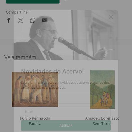
Compartilhar
Veja também
Novidades do Acervo!
Seja o primeiro a receber novidades do acervo e agenda dos
próximos leilões e exposições.
Nome Completo
Email
Fulvio Pennacchi
Amadeo Lorenzato
Família
Sem Título