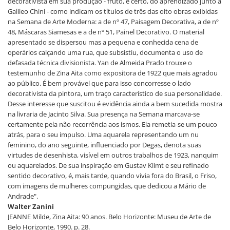
decorativista em sua produção - fruto, é certo, do aprendizado junto a
Galileo Chini - como indicam os títulos de três das oito obras exibidas
na Semana de Arte Moderna: a de nº 47, Paisagem Decorativa, a de nº
48, Máscaras Siamesas e a de nº 51, Painel Decorativo. O material
apresentado se dispersou mas a pequena e conhecida cena de
operários calçando uma rua, que subsistiu, documenta o uso de
defasada técnica divisionista. Yan de Almeida Prado trouxe o
testemunho de Zina Aita como expositora de 1922 que mais agradou
ao público. É bem provável que para isso concorresse o lado
decorativista da pintora, um traço característico de sua personalidade.
Desse interesse que suscitou é evidência ainda a bem sucedida mostra
na livraria de Jacinto Silva. Sua presença na Semana marcava-se
certamente pela não recorrência aos ismos. Ela remetia-se um pouco
atrás, para o seu impulso. Uma aquarela representando um nu
feminino, do ano seguinte, influenciado por Degas, denota suas
virtudes de desenhista, visível em outros trabalhos de 1923, nanquim
ou aquarelados. De sua inspiração em Gustav Klimt e seu refinado
sentido decorativo, é, mais tarde, quando vivia fora do Brasil, o Friso,
com imagens de mulheres compungidas, que dedicou a Mário de
Andrade".
Walter Zanini
JEANNE Milde, Zina Aita: 90 anos. Belo Horizonte: Museu de Arte de
Belo Horizonte, 1990. p. 28.