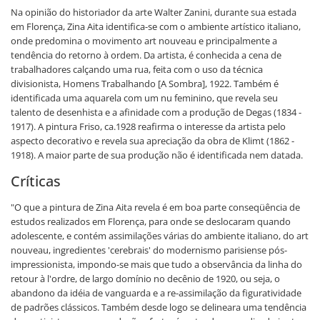
Na opinião do historiador da arte Walter Zanini, durante sua estada
em Florença, Zina Aita identifica-se com o ambiente artístico italiano,
onde predomina o movimento art nouveau e principalmente a
tendência do retorno à ordem. Da artista, é conhecida a cena de
trabalhadores calçando uma rua, feita com o uso da técnica
divisionista, Homens Trabalhando [A Sombra], 1922. Também é
identificada uma aquarela com um nu feminino, que revela seu
talento de desenhista e a afinidade com a produção de Degas (1834 -
1917). A pintura Friso, ca.1928 reafirma o interesse da artista pelo
aspecto decorativo e revela sua apreciação da obra de Klimt (1862 -
1918). A maior parte de sua produção não é identificada nem datada.
Críticas
"O que a pintura de Zina Aita revela é em boa parte conseqüência de
estudos realizados em Florença, para onde se deslocaram quando
adolescente, e contém assimilações várias do ambiente italiano, do art
nouveau, ingredientes 'cerebrais' do modernismo parisiense pós-
impressionista, impondo-se mais que tudo a observância da linha do
retour à l'ordre, de largo domínio no decênio de 1920, ou seja, o
abandono da idéia de vanguarda e a re-assimilação da figuratividade
de padrões clássicos. Também desde logo se delineara uma tendência