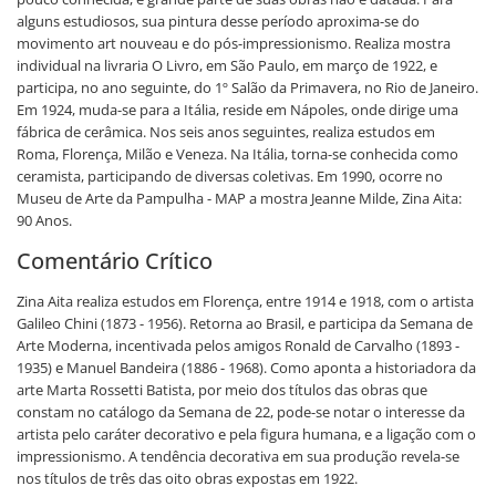
alguns estudiosos, sua pintura desse período aproxima-se do
movimento art nouveau e do pós-impressionismo. Realiza mostra
individual na livraria O Livro, em São Paulo, em março de 1922, e
participa, no ano seguinte, do 1º Salão da Primavera, no Rio de Janeiro.
Em 1924, muda-se para a Itália, reside em Nápoles, onde dirige uma
fábrica de cerâmica. Nos seis anos seguintes, realiza estudos em
Roma, Florença, Milão e Veneza. Na Itália, torna-se conhecida como
ceramista, participando de diversas coletivas. Em 1990, ocorre no
Museu de Arte da Pampulha - MAP a mostra Jeanne Milde, Zina Aita:
90 Anos.
Comentário Crítico
Zina Aita realiza estudos em Florença, entre 1914 e 1918, com o artista
Galileo Chini (1873 - 1956). Retorna ao Brasil, e participa da Semana de
Arte Moderna, incentivada pelos amigos Ronald de Carvalho (1893 -
1935) e Manuel Bandeira (1886 - 1968). Como aponta a historiadora da
arte Marta Rossetti Batista, por meio dos títulos das obras que
constam no catálogo da Semana de 22, pode-se notar o interesse da
artista pelo caráter decorativo e pela figura humana, e a ligação com o
impressionismo. A tendência decorativa em sua produção revela-se
nos títulos de três das oito obras expostas em 1922.