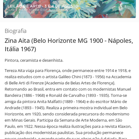
Biografia
Zina Aita (Belo Horizonte MG 1900 - Nápoles,
Itália 1967)
Pintora, ceramista e desenhista.
Tereza Aita viaja para Florença, onde permanece entre 1914 e 1918, e
realiza estudos com o artista Galileo Chini (1873 - 1956) na Accademia
di Belle Arti di Firenze [Academia de Belas Artes de Florença].
Retornando ao Brasil, entra em contato com os modernistas Manuel
Bandeira (1886 - 1968) e Ronald de Carvalho (1893 - 1935). Torna-se
amiga da pintora Anita Malfatti (1889 - 1964) e do escritor Mário de
Andrade (1893 - 1945). Realiza a primeira mostra individual em Belo
Horizonte, em 1920, sendo considerada precursora do modernismo
em Minas Gerais. Participa da Semana de Arte Moderna, em São
Paulo, em 1922. Nessa época realiza ilustrações para a revista Klaxon,
publicação dos modernistas paulistas. Sua produção permanece
pouco conhecida, e grande parte de suas obras não é datada. Para