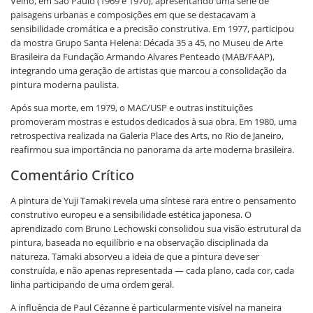
Velho, em São Paulo (1969 e 1970), apresentando uma série de
paisagens urbanas e composições em que se destacavam a
sensibilidade cromática e a precisão construtiva. Em 1977, participou
da mostra Grupo Santa Helena: Década 35 a 45, no Museu de Arte
Brasileira da Fundação Armando Alvares Penteado (MAB/FAAP),
integrando uma geração de artistas que marcou a consolidação da
pintura moderna paulista.
Após sua morte, em 1979, o MAC/USP e outras instituições
promoveram mostras e estudos dedicados à sua obra. Em 1980, uma
retrospectiva realizada na Galeria Place des Arts, no Rio de Janeiro,
reafirmou sua importância no panorama da arte moderna brasileira.
Comentário Crítico
A pintura de Yuji Tamaki revela uma síntese rara entre o pensamento
construtivo europeu e a sensibilidade estética japonesa. O
aprendizado com Bruno Lechowski consolidou sua visão estrutural da
pintura, baseada no equilíbrio e na observação disciplinada da
natureza. Tamaki absorveu a ideia de que a pintura deve ser
construída, e não apenas representada — cada plano, cada cor, cada
linha participando de uma ordem geral.
A influência de Paul Cézanne é particularmente visível na maneira