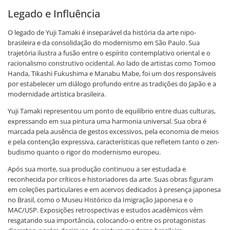
Legado e Influência
O legado de Yuji Tamaki é inseparável da história da arte nipo-
brasileira e da consolidação do modernismo em São Paulo. Sua
trajetória ilustra a fusão entre o espírito contemplativo oriental e o
racionalismo construtivo ocidental. Ao lado de artistas como Tomoo
Handa, Tikashi Fukushima e Manabu Mabe, foi um dos responsáveis
por estabelecer um diálogo profundo entre as tradições do Japão e a
modernidade artística brasileira.
Yuji Tamaki representou um ponto de equilíbrio entre duas culturas,
expressando em sua pintura uma harmonia universal. Sua obra é
marcada pela ausência de gestos excessivos, pela economia de meios
e pela contenção expressiva, características que refletem tanto o zen-
budismo quanto o rigor do modernismo europeu.
Após sua morte, sua produção continuou a ser estudada e
reconhecida por críticos e historiadores da arte. Suas obras figuram
em coleções particulares e em acervos dedicados à presença japonesa
no Brasil, como o Museu Histórico da Imigração Japonesa e o
MAC/USP. Exposições retrospectivas e estudos acadêmicos vêm
resgatando sua importância, colocando-o entre os protagonistas