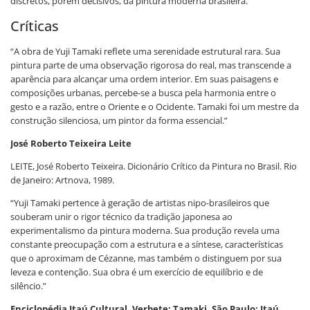
discretos, porém decisivos, da pintura moderna brasileira.
Críticas
“A obra de Yuji Tamaki reflete uma serenidade estrutural rara. Sua
pintura parte de uma observação rigorosa do real, mas transcende a
aparência para alcançar uma ordem interior. Em suas paisagens e
composições urbanas, percebe-se a busca pela harmonia entre o
gesto e a razão, entre o Oriente e o Ocidente. Tamaki foi um mestre da
construção silenciosa, um pintor da forma essencial.”
José Roberto Teixeira Leite
LEITE, José Roberto Teixeira. Dicionário Crítico da Pintura no Brasil. Rio
de Janeiro: Artnova, 1989.
“Yuji Tamaki pertence à geração de artistas nipo-brasileiros que
souberam unir o rigor técnico da tradição japonesa ao
experimentalismo da pintura moderna. Sua produção revela uma
constante preocupação com a estrutura e a síntese, características
que o aproximam de Cézanne, mas também o distinguem por sua
leveza e contenção. Sua obra é um exercício de equilíbrio e de
silêncio.”
Enciclopédia Itaú Cultural. Verbete: Tamaki. São Paulo: Itaú