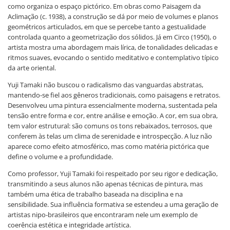
como organiza o espaço pictórico. Em obras como Paisagem da
Aclimação (c. 1938), a construção se dá por meio de volumes e planos
geométricos articulados, em que se percebe tanto a gestualidade
controlada quanto a geometrização dos sólidos. Já em Circo (1950), o
artista mostra uma abordagem mais lírica, de tonalidades delicadas e
ritmos suaves, evocando o sentido meditativo e contemplativo típico
da arte oriental.
Yuji Tamaki não buscou o radicalismo das vanguardas abstratas,
mantendo-se fiel aos gêneros tradicionais, como paisagens e retratos.
Desenvolveu uma pintura essencialmente moderna, sustentada pela
tensão entre forma e cor, entre análise e emoção. A cor, em sua obra,
tem valor estrutural: são comuns os tons rebaixados, terrosos, que
conferem às telas um clima de serenidade e introspecção. A luz não
aparece como efeito atmosférico, mas como matéria pictórica que
define o volume e a profundidade.
Como professor, Yuji Tamaki foi respeitado por seu rigor e dedicação,
transmitindo a seus alunos não apenas técnicas de pintura, mas
também uma ética de trabalho baseada na disciplina e na
sensibilidade. Sua influência formativa se estendeu a uma geração de
artistas nipo-brasileiros que encontraram nele um exemplo de
coerência estética e integridade artística.