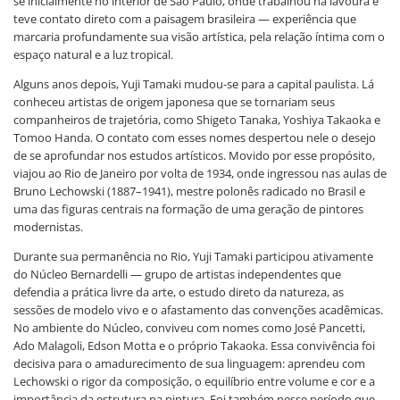
se inicialmente no interior de São Paulo, onde trabalhou na lavoura e
teve contato direto com a paisagem brasileira — experiência que
marcaria profundamente sua visão artística, pela relação íntima com o
espaço natural e a luz tropical.
Alguns anos depois, Yuji Tamaki mudou-se para a capital paulista. Lá
conheceu artistas de origem japonesa que se tornariam seus
companheiros de trajetória, como Shigeto Tanaka, Yoshiya Takaoka e
Tomoo Handa. O contato com esses nomes despertou nele o desejo
de se aprofundar nos estudos artísticos. Movido por esse propósito,
viajou ao Rio de Janeiro por volta de 1934, onde ingressou nas aulas de
Bruno Lechowski (1887–1941), mestre polonês radicado no Brasil e
uma das figuras centrais na formação de uma geração de pintores
modernistas.
Durante sua permanência no Rio, Yuji Tamaki participou ativamente
do Núcleo Bernardelli — grupo de artistas independentes que
defendia a prática livre da arte, o estudo direto da natureza, as
sessões de modelo vivo e o afastamento das convenções acadêmicas.
No ambiente do Núcleo, conviveu com nomes como José Pancetti,
Ado Malagoli, Edson Motta e o próprio Takaoka. Essa convivência foi
decisiva para o amadurecimento de sua linguagem: aprendeu com
Lechowski o rigor da composição, o equilíbrio entre volume e cor e a
importância da estrutura na pintura. Foi também nesse período que