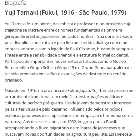
Biografia
Yuji Tamaki (Fukui, 1916 - São Paulo, 1979)
Yuji Tamaki foi um pintor, desenhista e professor nipo-brasileiro cuja
trajetória se inscreve entre os nomes fundamentais da primeira
geração de artistas japoneses radicados no Brasil. Sua obra, marcada
pela disciplina construtiva e pelo lirismo contido, dialoga com o pós-
impressionismo e com o legado de Paul Cézanne, buscando sempre a
síntese entre a sensibilidade oriental e a estrutura formal ocidental.
Participou de importantes movimentos artísticos, como o Núcleo
Bernardelli, o Grupo Seibi, o Grupo 15 e o Grupo Guanabara, além de
ter sido premiado em salões e exposições de destaque no cenário
brasileiro.
Nascido em 1916, na província de Fukui, Japão, Yuji Tamaki cresceu em
um ambiente tradicional, em meio às transformações políticas e
culturais do período pré-guerra. Desde jovem demonstrou interesse
pelas artes visuais e pelo desenho, influenciado pelos princípios
estéticos japoneses de simplicidade, contemplação e harmonia com a
natureza. Aos dezesseis anos, em 1932, imigrou para o Brasil,
acompanhando o fluxo migratório de milhares de japoneses que
buscavam novas oportunidades na agricultura paulista. Estabeleceu-