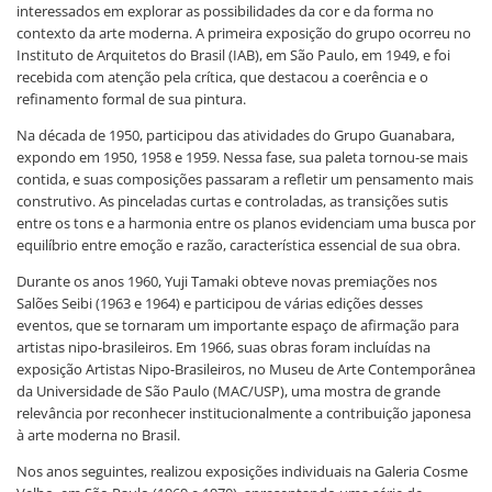
interessados em explorar as possibilidades da cor e da forma no
contexto da arte moderna. A primeira exposição do grupo ocorreu no
Instituto de Arquitetos do Brasil (IAB), em São Paulo, em 1949, e foi
recebida com atenção pela crítica, que destacou a coerência e o
refinamento formal de sua pintura.
Na década de 1950, participou das atividades do Grupo Guanabara,
expondo em 1950, 1958 e 1959. Nessa fase, sua paleta tornou-se mais
contida, e suas composições passaram a refletir um pensamento mais
construtivo. As pinceladas curtas e controladas, as transições sutis
entre os tons e a harmonia entre os planos evidenciam uma busca por
equilíbrio entre emoção e razão, característica essencial de sua obra.
Durante os anos 1960, Yuji Tamaki obteve novas premiações nos
Salões Seibi (1963 e 1964) e participou de várias edições desses
eventos, que se tornaram um importante espaço de afirmação para
artistas nipo-brasileiros. Em 1966, suas obras foram incluídas na
exposição Artistas Nipo-Brasileiros, no Museu de Arte Contemporânea
da Universidade de São Paulo (MAC/USP), uma mostra de grande
relevância por reconhecer institucionalmente a contribuição japonesa
à arte moderna no Brasil.
Nos anos seguintes, realizou exposições individuais na Galeria Cosme