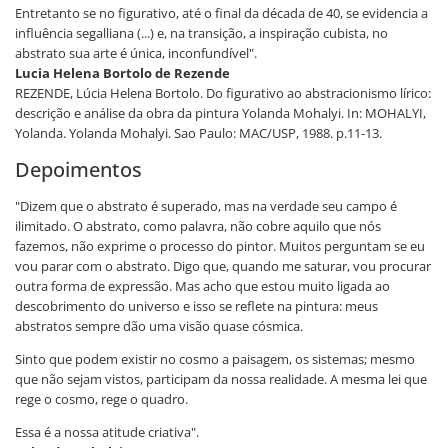
Entretanto se no figurativo, até o final da década de 40, se evidencia a
influência segalliana (...) e, na transição, a inspiração cubista, no
abstrato sua arte é única, inconfundível".
Lucia Helena Bortolo de Rezende
REZENDE, Lúcia Helena Bortolo. Do figurativo ao abstracionismo lírico:
descrição e análise da obra da pintura Yolanda Mohalyi. In: MOHALYI,
Yolanda. Yolanda Mohalyi. Sao Paulo: MAC/USP, 1988. p.11-13.
Depoimentos
"Dizem que o abstrato é superado, mas na verdade seu campo é
ilimitado. O abstrato, como palavra, não cobre aquilo que nós
fazemos, não exprime o processo do pintor. Muitos perguntam se eu
vou parar com o abstrato. Digo que, quando me saturar, vou procurar
outra forma de expressão. Mas acho que estou muito ligada ao
descobrimento do universo e isso se reflete na pintura: meus
abstratos sempre dão uma visão quase cósmica.
Sinto que podem existir no cosmo a paisagem, os sistemas; mesmo
que não sejam vistos, participam da nossa realidade. A mesma lei que
rege o cosmo, rege o quadro.
Essa é a nossa atitude criativa".