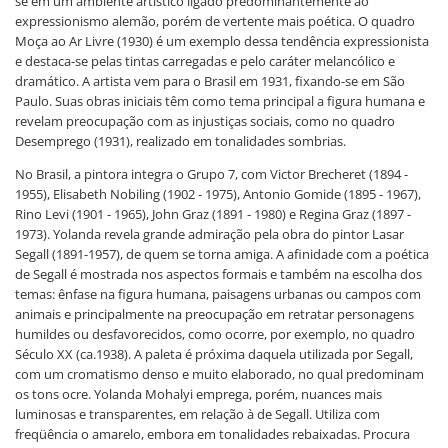
se em um ambiente artístico ligado predominantemente ao
expressionismo alemão, porém de vertente mais poética. O quadro
Moça ao Ar Livre (1930) é um exemplo dessa tendência expressionista
e destaca-se pelas tintas carregadas e pelo caráter melancólico e
dramático. A artista vem para o Brasil em 1931, fixando-se em São
Paulo. Suas obras iniciais têm como tema principal a figura humana e
revelam preocupação com as injustiças sociais, como no quadro
Desemprego (1931), realizado em tonalidades sombrias.
No Brasil, a pintora integra o Grupo 7, com Victor Brecheret (1894 -
1955), Elisabeth Nobiling (1902 - 1975), Antonio Gomide (1895 - 1967),
Rino Levi (1901 - 1965), John Graz (1891 - 1980) e Regina Graz (1897 -
1973). Yolanda revela grande admiração pela obra do pintor Lasar
Segall (1891-1957), de quem se torna amiga. A afinidade com a poética
de Segall é mostrada nos aspectos formais e também na escolha dos
temas: ênfase na figura humana, paisagens urbanas ou campos com
animais e principalmente na preocupação em retratar personagens
humildes ou desfavorecidos, como ocorre, por exemplo, no quadro
Século XX (ca.1938). A paleta é próxima daquela utilizada por Segall,
com um cromatismo denso e muito elaborado, no qual predominam
os tons ocre. Yolanda Mohalyi emprega, porém, nuances mais
luminosas e transparentes, em relação à de Segall. Utiliza com
freqüência o amarelo, embora em tonalidades rebaixadas. Procura