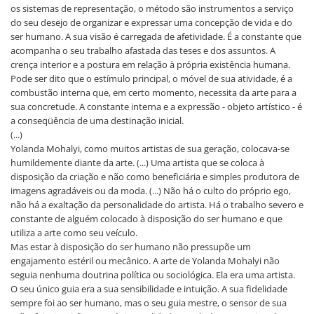
os sistemas de representação, o método são instrumentos a serviço
do seu desejo de organizar e expressar uma concepção de vida e do
ser humano. A sua visão é carregada de afetividade. É a constante que
acompanha o seu trabalho afastada das teses e dos assuntos. A
crença interior e a postura em relação à própria existência humana.
Pode ser dito que o estímulo principal, o móvel de sua atividade, é a
combustão interna que, em certo momento, necessita da arte para a
sua concretude. A constante interna e a expressão - objeto artístico - é
a conseqüência de uma destinação inicial.
(...)
Yolanda Mohalyi, como muitos artistas de sua geração, colocava-se
humildemente diante da arte. (...) Uma artista que se coloca à
disposição da criação e não como beneficiária e simples produtora de
imagens agradáveis ou da moda. (...) Não há o culto do próprio ego,
não há a exaltação da personalidade do artista. Há o trabalho severo e
constante de alguém colocado à disposição do ser humano e que
utiliza a arte como seu veículo.
Mas estar à disposição do ser humano não pressupõe um
engajamento estéril ou mecânico. A arte de Yolanda Mohalyi não
seguia nenhuma doutrina política ou sociológica. Ela era uma artista.
O seu único guia era a sua sensibilidade e intuição. A sua fidelidade
sempre foi ao ser humano, mas o seu guia mestre, o sensor de sua