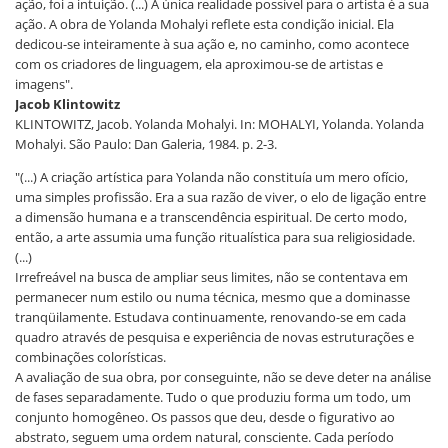
ação, foi a intuição. (...) A única realidade possível para o artista é a sua
ação. A obra de Yolanda Mohalyi reflete esta condição inicial. Ela
dedicou-se inteiramente à sua ação e, no caminho, como acontece
com os criadores de linguagem, ela aproximou-se de artistas e
imagens".
Jacob Klintowitz
KLINTOWITZ, Jacob. Yolanda Mohalyi. In: MOHALYI, Yolanda. Yolanda
Mohalyi. São Paulo: Dan Galeria, 1984. p. 2-3.
"(...) A criação artística para Yolanda não constituía um mero ofício,
uma simples profissão. Era a sua razão de viver, o elo de ligação entre
a dimensão humana e a transcendência espiritual. De certo modo,
então, a arte assumia uma função ritualística para sua religiosidade.
(...)
Irrefreável na busca de ampliar seus limites, não se contentava em
permanecer num estilo ou numa técnica, mesmo que a dominasse
tranqüilamente. Estudava continuamente, renovando-se em cada
quadro através de pesquisa e experiência de novas estruturações e
combinações colorísticas.
A avaliação de sua obra, por conseguinte, não se deve deter na análise
de fases separadamente. Tudo o que produziu forma um todo, um
conjunto homogêneo. Os passos que deu, desde o figurativo ao
abstrato, seguem uma ordem natural, consciente. Cada período