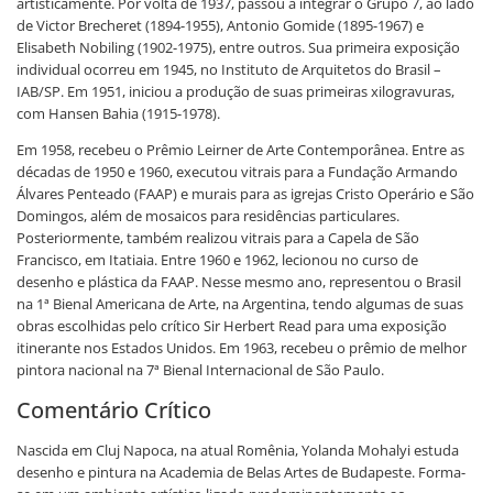
artisticamente. Por volta de 1937, passou a integrar o Grupo 7, ao lado
de Victor Brecheret (1894-1955), Antonio Gomide (1895-1967) e
Elisabeth Nobiling (1902-1975), entre outros. Sua primeira exposição
individual ocorreu em 1945, no Instituto de Arquitetos do Brasil –
IAB/SP. Em 1951, iniciou a produção de suas primeiras xilogravuras,
com Hansen Bahia (1915-1978).
Em 1958, recebeu o Prêmio Leirner de Arte Contemporânea. Entre as
décadas de 1950 e 1960, executou vitrais para a Fundação Armando
Álvares Penteado (FAAP) e murais para as igrejas Cristo Operário e São
Domingos, além de mosaicos para residências particulares.
Posteriormente, também realizou vitrais para a Capela de São
Francisco, em Itatiaia. Entre 1960 e 1962, lecionou no curso de
desenho e plástica da FAAP. Nesse mesmo ano, representou o Brasil
na 1ª Bienal Americana de Arte, na Argentina, tendo algumas de suas
obras escolhidas pelo crítico Sir Herbert Read para uma exposição
itinerante nos Estados Unidos. Em 1963, recebeu o prêmio de melhor
pintora nacional na 7ª Bienal Internacional de São Paulo.
Comentário Crítico
Nascida em Cluj Napoca, na atual Romênia, Yolanda Mohalyi estuda
desenho e pintura na Academia de Belas Artes de Budapeste. Forma-