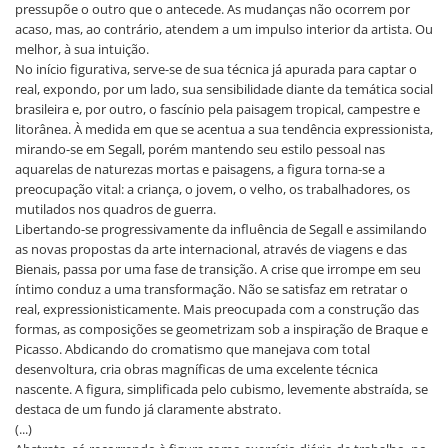
pressupõe o outro que o antecede. As mudanças não ocorrem por
acaso, mas, ao contrário, atendem a um impulso interior da artista. Ou
melhor, à sua intuição.
No início figurativa, serve-se de sua técnica já apurada para captar o
real, expondo, por um lado, sua sensibilidade diante da temática social
brasileira e, por outro, o fascínio pela paisagem tropical, campestre e
litorânea. À medida em que se acentua a sua tendência expressionista,
mirando-se em Segall, porém mantendo seu estilo pessoal nas
aquarelas de naturezas mortas e paisagens, a figura torna-se a
preocupação vital: a criança, o jovem, o velho, os trabalhadores, os
mutilados nos quadros de guerra.
Libertando-se progressivamente da influência de Segall e assimilando
as novas propostas da arte internacional, através de viagens e das
Bienais, passa por uma fase de transição. A crise que irrompe em seu
íntimo conduz a uma transformação. Não se satisfaz em retratar o
real, expressionisticamente. Mais preocupada com a construção das
formas, as composições se geometrizam sob a inspiração de Braque e
Picasso. Abdicando do cromatismo que manejava com total
desenvoltura, cria obras magníficas de uma excelente técnica
nascente. A figura, simplificada pelo cubismo, levemente abstraída, se
destaca de um fundo já claramente abstrato.
(...)