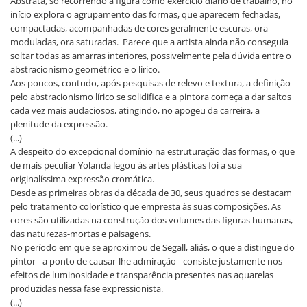
Abstrata, só recorrendo à figura como exercício diário de trabalho, no
início explora o agrupamento das formas, que aparecem fechadas,
compactadas, acompanhadas de cores geralmente escuras, ora
moduladas, ora saturadas. Parece que a artista ainda não conseguia
soltar todas as amarras interiores, possivelmente pela dúvida entre o
abstracionismo geométrico e o lírico.
Aos poucos, contudo, após pesquisas de relevo e textura, a definição
pelo abstracionismo lírico se solidifica e a pintora começa a dar saltos
cada vez mais audaciosos, atingindo, no apogeu da carreira, a
plenitude da expressão.
(...)
A despeito do excepcional domínio na estruturação das formas, o que
de mais peculiar Yolanda legou às artes plásticas foi a sua
originalíssima expressão cromática.
Desde as primeiras obras da década de 30, seus quadros se destacam
pelo tratamento colorístico que empresta às suas composições. As
cores são utilizadas na construção dos volumes das figuras humanas,
das naturezas-mortas e paisagens.
No período em que se aproximou de Segall, aliás, o que a distingue do
pintor - a ponto de causar-lhe admiração - consiste justamente nos
efeitos de luminosidade e transparência presentes nas aquarelas
produzidas nessa fase expressionista.
(...)