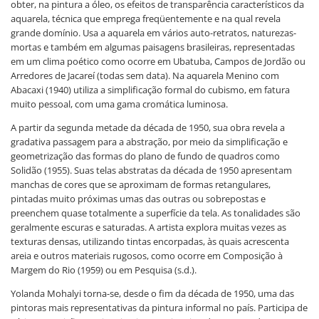
obter, na pintura a óleo, os efeitos de transparência característicos da
aquarela, técnica que emprega freqüentemente e na qual revela
grande domínio. Usa a aquarela em vários auto-retratos, naturezas-
mortas e também em algumas paisagens brasileiras, representadas
em um clima poético como ocorre em Ubatuba, Campos de Jordão ou
Arredores de Jacareí (todas sem data). Na aquarela Menino com
Abacaxi (1940) utiliza a simplificação formal do cubismo, em fatura
muito pessoal, com uma gama cromática luminosa.
A partir da segunda metade da década de 1950, sua obra revela a
gradativa passagem para a abstração, por meio da simplificação e
geometrização das formas do plano de fundo de quadros como
Solidão (1955). Suas telas abstratas da década de 1950 apresentam
manchas de cores que se aproximam de formas retangulares,
pintadas muito próximas umas das outras ou sobrepostas e
preenchem quase totalmente a superfície da tela. As tonalidades são
geralmente escuras e saturadas. A artista explora muitas vezes as
texturas densas, utilizando tintas encorpadas, às quais acrescenta
areia e outros materiais rugosos, como ocorre em Composição à
Margem do Rio (1959) ou em Pesquisa (s.d.).
Yolanda Mohalyi torna-se, desde o fim da década de 1950, uma das
pintoras mais representativas da pintura informal no país. Participa de