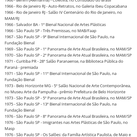
1966 - Berlim (Alemanha) - Coletiva, no Consulado do Brasil
1966 - Rio de Janeiro RJ - Auto-Retratos, no Galeria Ibeu Copacabana
1966 - Rio de Janeiro RJ - Salão IV Centenário do Rio de Janeiro, no
MAM/RJ
1966 - Salvador BA - 1ª Bienal Nacional de Artes Plásticas
1966 - São Paulo SP - Três Premissas, no MAB/Faap
1967 - São Paulo SP - 9ª Bienal Internacional de São Paulo, na
Fundação Bienal
1969 - São Paulo SP - 1º Panorama de Arte Atual Brasileira, no MAM/SP
1970 - São Paulo SP - 2º Panorama de Arte Atual Brasileira, no MAM/SP
1971 - Curitiba PR - 28º Salão Paranaense, na Biblioteca Pública do
Paraná - premiada
1971 - São Paulo SP - 11ª Bienal Internacional de São Paulo, na
Fundação Bienal
1973 - Belo Horizonte MG - 5º Salão Nacional de Arte Contemporânea,
no Museu Arte da Pampulha - prêmio Prefeitura de Belo Horizonte
1973 - São Paulo SP - 5º Panorama de Arte Atual Brasileira, no MAM/SP
1975 - São Paulo SP - 13ª Bienal Internacional de São Paulo, na
Fundação Bienal
1976 - São Paulo SP - 8º Panorama de Arte Atual Brasileira, no MAM/SP
1976 - São Paulo SP - Imigrantes nas Artes Plásticas de São Paulo, no
Masp
1976 - São Paulo SP - Os Salões: da Família Artística Paulista, de Maio e