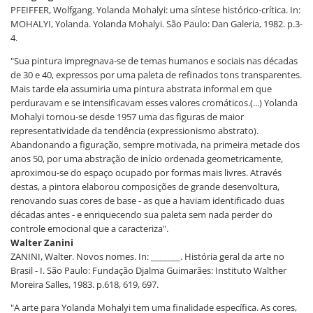
PFEIFFER, Wolfgang. Yolanda Mohalyi: uma síntese histórico-crítica. In:
MOHALYI, Yolanda. Yolanda Mohalyi. São Paulo: Dan Galeria, 1982. p.3-
4.
"Sua pintura impregnava-se de temas humanos e sociais nas décadas
de 30 e 40, expressos por uma paleta de refinados tons transparentes.
Mais tarde ela assumiria uma pintura abstrata informal em que
perduravam e se intensificavam esses valores cromáticos.(...) Yolanda
Mohalyi tornou-se desde 1957 uma das figuras de maior
representatividade da tendência (expressionismo abstrato).
Abandonando a figuração, sempre motivada, na primeira metade dos
anos 50, por uma abstração de início ordenada geometricamente,
aproximou-se do espaço ocupado por formas mais livres. Através
destas, a pintora elaborou composições de grande desenvoltura,
renovando suas cores de base - as que a haviam identificado duas
décadas antes - e enriquecendo sua paleta sem nada perder do
controle emocional que a caracteriza".
Walter Zanini
ZANINI, Walter. Novos nomes. In: _______. História geral da arte no
Brasil - I. São Paulo: Fundação Djalma Guimarães: Instituto Walther
Moreira Salles, 1983. p.618, 619, 697.
"A arte para Yolanda Mohalyi tem uma finalidade específica. As cores,