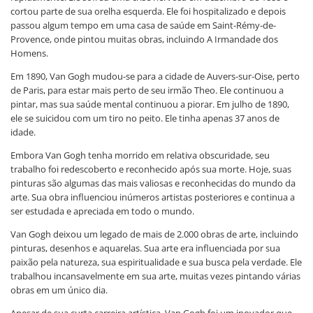
cortou parte de sua orelha esquerda. Ele foi hospitalizado e depois
passou algum tempo em uma casa de saúde em Saint-Rémy-de-
Provence, onde pintou muitas obras, incluindo A Irmandade dos
Homens.
Em 1890, Van Gogh mudou-se para a cidade de Auvers-sur-Oise, perto
de Paris, para estar mais perto de seu irmão Theo. Ele continuou a
pintar, mas sua saúde mental continuou a piorar. Em julho de 1890,
ele se suicidou com um tiro no peito. Ele tinha apenas 37 anos de
idade.
Embora Van Gogh tenha morrido em relativa obscuridade, seu
trabalho foi redescoberto e reconhecido após sua morte. Hoje, suas
pinturas são algumas das mais valiosas e reconhecidas do mundo da
arte. Sua obra influenciou inúmeros artistas posteriores e continua a
ser estudada e apreciada em todo o mundo.
Van Gogh deixou um legado de mais de 2.000 obras de arte, incluindo
pinturas, desenhos e aquarelas. Sua arte era influenciada por sua
paixão pela natureza, sua espiritualidade e sua busca pela verdade. Ele
trabalhou incansavelmente em sua arte, muitas vezes pintando várias
obras em um único dia.
Apesar de sua curta carreira artística, Van Gogh foi um inovador que