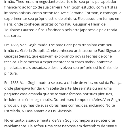
irmão, Theo, era um negociante de arte e foi seu principal apoiador
financeiro ao longo de sua carreira. Van Gogh estudou com artistas
impressionistas, como Anton Mauve e Fernand Cormon, e começou a
experimentar seu próprio estilo de pintura. Ele passou um tempo em
Paris, onde conheceu artistas como Paul Gauguin e Henri de
Toulouse-Lautrec, e ficou fascinado pela arte japonesa e pela teoria
das cores.
Em 1886, Van Gogh mudou-se para Paris para trabalhar com seu
irmão na Galeria Goupil. Lá, ele conheceu artistas como Paul Signac e
Georges Seurat, que estavam explorando novas teorias de cor e
técnica. Ele começou a experimentar com cores mais vibrantes e
pinceladas mais ousadas, e desenvolveu seu próprio estilo único de
pintura.
Em 1888, Van Gogh mudou-se para a cidade de Arles, no sul da França,
onde planejava fundar um ateliê de arte. Ele se instalou em uma
pequena casa amarela que se tornaria famosa por suas pinturas,
incluindo a série de girassóis. Durante seu tempo em Arles, Van Gogh
produziu algumas de suas obras mais conhecidas, incluindo Noite
Estrelada, A Casa Amarela e Os Girassóis.
No entanto, a saúde mental de Van Gogh começou a se deteriorar
rapidamente. Ele sofreu uma crise nervosa em dezembro de 1888 e