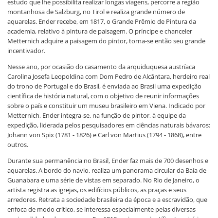
estudo que lhe possibilita realizar longas viagens, percorre a região
montanhosa de Salzburg, no Tirol e realiza grande número de
aquarelas. Ender recebe, em 1817, o Grande Prêmio de Pintura da
academia, relativo à pintura de paisagem. O príncipe e chanceler
Metternich adquire a paisagem do pintor, torna-se então seu grande
incentivador.
Nesse ano, por ocasião do casamento da arquiduquesa austríaca
Carolina Josefa Leopoldina com Dom Pedro de Alcântara, herdeiro real
do trono de Portugal e do Brasil, é enviada ao Brasil uma expedição
científica de história natural, com o objetivo de reunir informações
sobre o país e constituir um museu brasileiro em Viena. Indicado por
Metternich, Ender integra-se, na função de pintor, à equipe da
expedição, liderada pelos pesquisadores em ciências naturais bávaros:
Johann von Spix (1781 - 1826) e Carl von Martius (1794 - 1868), entre
outros.
Durante sua permanência no Brasil, Ender faz mais de 700 desenhos e
aquarelas. A bordo do navio, realiza um panorama circular da Baía de
Guanabara e uma série de vistas em separado. No Rio de Janeiro, o
artista registra as igrejas, os edifícios públicos, as praças e seus
arredores. Retrata a sociedade brasileira da época e a escravidão, que
enfoca de modo crítico, se interessa especialmente pelas diversas