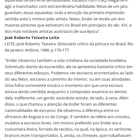
aquarelas de extrema sensibilidade, vazados num traço elegante e
ágil, e manchados com extraordinária habilidade; feitas de um jato,
guardam, essas aquarelas, toda a emoção da primeira impressão
sentida ante o motivo pelo artista. Nelas, Ender se revela um dos
maiores pintores que estiveram no Brasil em princípios do séc. XIX, e
dos mais notáveis artistas austríacos de sua época".
José Roberto Teixeira Leite
LEITE, José Roberto Teixeira. Dicionário crítico da pintura no Brasil. Rio
de Janeiro: Artlivre, 1988. p.176-177.
"Ender observou também a vida cotidiana da sociedade brasileira.
Sobretudo diante da escravidão, ele se apresenta bastante crítico em
seus diferentes esboços. Podemos ver escravos acorrentados ao lado
do seu feitor, escravos a caminho do interior, ou em suas atividades.
Uma folha comovente mostra o momento em que uma escrava
estava sendo vendida; enquanto o comprador examina os dentes
dela, indiferente, um gordo sacerdote assiste, de lado, à cena. Além
disso, o que chamou a atenção de Ender foram as diferentes
nacionalidades de escravos. Ele observou a diferença entre os
africanos de Angola e os do Congo. E também se refere aos crioulos,
mulatos e escravos livres. Um motivo preferido por Ender era a
costumeira liteira, forrada de tecidos, na qual, na época, os senhores
brancos eram transportados. E, ainda, os chineses, que trabalhavam