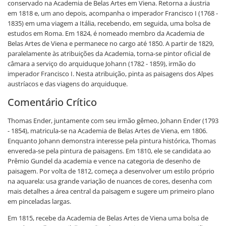
conservado na Academia de Belas Artes em Viena. Retorna a áustria
em 1818 e, um ano depois, acompanha o imperador Francisco I (1768 -
1835) em uma viagem a Itália, recebendo, em seguida, uma bolsa de
estudos em Roma. Em 1824, é nomeado membro da Academia de
Belas Artes de Viena e permanece no cargo até 1850. A partir de 1829,
paralelamente às atribuições da Academia, torna-se pintor oficial de
câmara a serviço do arquiduque Johann (1782 - 1859), irmão do
imperador Francisco I. Nesta atribuição, pinta as paisagens dos Alpes
austríacos e das viagens do arquiduque.
Comentário Crítico
Thomas Ender, juntamente com seu irmão gêmeo, Johann Ender (1793
- 1854), matricula-se na Academia de Belas Artes de Viena, em 1806.
Enquanto Johann demonstra interesse pela pintura histórica, Thomas
envereda-se pela pintura de paisagens. Em 1810, ele se candidata ao
Prêmio Gundel da academia e vence na categoria de desenho de
paisagem. Por volta de 1812, começa a desenvolver um estilo próprio
na aquarela: usa grande variação de nuances de cores, desenha com
mais detalhes a área central da paisagem e sugere um primeiro plano
em pinceladas largas.
Em 1815, recebe da Academia de Belas Artes de Viena uma bolsa de