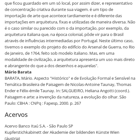
que ficou guardado em um só local, por assim dizer, e representativo
de concentração criativa durante sua viagem. é um tipo de
importação de arte que acontece tardiamente e é diferente das
importações em arquitetura, fixas e utilizadas de maneira diversa. Não
é o caso similar ou parecido com o da importação, por exemplo, da
arquitetura italiana que, na época colonial, pôde vir para o Brasil
através de influências intermediadas por Portugal. Neste último caso,
tivemos o exemplo do projeto do edifício do Arsenal de Guerra, no Rio
de Janeiro, de 1764, feito sob modelo italiano. Mas, em uma
modalidade de civilização, a arquitetura apresenta um uso mais direto
e abrangente do que a dos desenhos e aquarelas".
Mário Barata
BARATA, Mário. Aspecto "Histórico" e de Evolução Formal e Sensível na
Temática Brasileira de Paisagem de Nicolas-Antoine Taunay, Thomas
Ender e Félix-émile Taunay. In: SALGUEIRO, Heliana Angotti (coord.).
Paisagem e arte: a invenção da natureza, a evolução do olhar. São
Paulo: CBHA : CNPq : Fapesp, 2000. p. 267
Acervos
Acervo Banco Itaú S.A. - São Paulo SP
Kupferstichkabinett der Akademie der bildenden Künste Wien
(áustria)