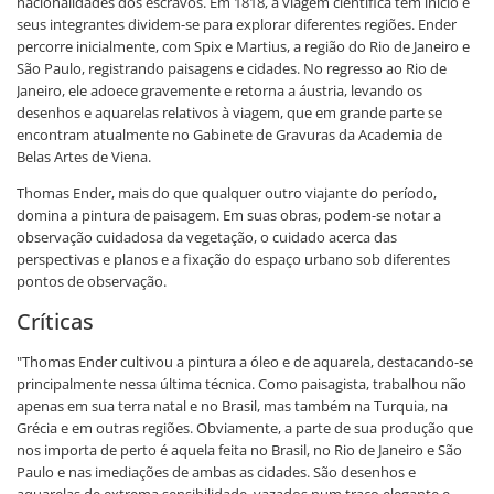
nacionalidades dos escravos. Em 1818, a viagem científica tem início e
seus integrantes dividem-se para explorar diferentes regiões. Ender
percorre inicialmente, com Spix e Martius, a região do Rio de Janeiro e
São Paulo, registrando paisagens e cidades. No regresso ao Rio de
Janeiro, ele adoece gravemente e retorna a áustria, levando os
desenhos e aquarelas relativos à viagem, que em grande parte se
encontram atualmente no Gabinete de Gravuras da Academia de
Belas Artes de Viena.
Thomas Ender, mais do que qualquer outro viajante do período,
domina a pintura de paisagem. Em suas obras, podem-se notar a
observação cuidadosa da vegetação, o cuidado acerca das
perspectivas e planos e a fixação do espaço urbano sob diferentes
pontos de observação.
Críticas
"Thomas Ender cultivou a pintura a óleo e de aquarela, destacando-se
principalmente nessa última técnica. Como paisagista, trabalhou não
apenas em sua terra natal e no Brasil, mas também na Turquia, na
Grécia e em outras regiões. Obviamente, a parte de sua produção que
nos importa de perto é aquela feita no Brasil, no Rio de Janeiro e São
Paulo e nas imediações de ambas as cidades. São desenhos e