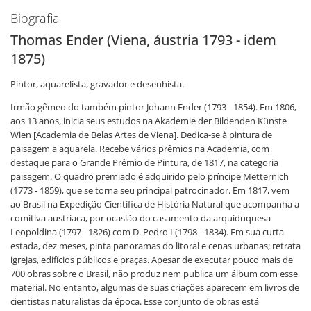
Biografia
Thomas Ender (Viena, áustria 1793 - idem
1875)
Pintor, aquarelista, gravador e desenhista.
Irmão gêmeo do também pintor Johann Ender (1793 - 1854). Em 1806,
aos 13 anos, inicia seus estudos na Akademie der Bildenden Künste
Wien [Academia de Belas Artes de Viena]. Dedica-se à pintura de
paisagem a aquarela. Recebe vários prêmios na Academia, com
destaque para o Grande Prêmio de Pintura, de 1817, na categoria
paisagem. O quadro premiado é adquirido pelo príncipe Metternich
(1773 - 1859), que se torna seu principal patrocinador. Em 1817, vem
ao Brasil na Expedição Científica de História Natural que acompanha a
comitiva austríaca, por ocasião do casamento da arquiduquesa
Leopoldina (1797 - 1826) com D. Pedro I (1798 - 1834). Em sua curta
estada, dez meses, pinta panoramas do litoral e cenas urbanas; retrata
igrejas, edifícios públicos e praças. Apesar de executar pouco mais de
700 obras sobre o Brasil, não produz nem publica um álbum com esse
material. No entanto, algumas de suas criações aparecem em livros de
cientistas naturalistas da época. Esse conjunto de obras está