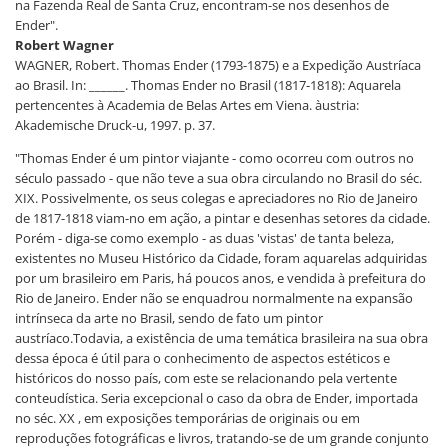
na Fazenda Real de Santa Cruz, encontram-se nos desenhos de
Ender".
Robert Wagner
WAGNER, Robert. Thomas Ender (1793-1875) e a Expedição Austríaca
ao Brasil. In: ______. Thomas Ender no Brasil (1817-1818): Aquarela
pertencentes à Academia de Belas Artes em Viena. àustria:
Akademische Druck-u, 1997. p. 37.
"Thomas Ender é um pintor viajante - como ocorreu com outros no
século passado - que não teve a sua obra circulando no Brasil do séc.
XIX. Possivelmente, os seus colegas e apreciadores no Rio de Janeiro
de 1817-1818 viam-no em ação, a pintar e desenhas setores da cidade.
Porém - diga-se como exemplo - as duas 'vistas' de tanta beleza,
existentes no Museu Histórico da Cidade, foram aquarelas adquiridas
por um brasileiro em Paris, há poucos anos, e vendida à prefeitura do
Rio de Janeiro. Ender não se enquadrou normalmente na expansão
intrínseca da arte no Brasil, sendo de fato um pintor
austríaco.Todavia, a existência de uma temática brasileira na sua obra
dessa época é útil para o conhecimento de aspectos estéticos e
históricos do nosso país, com este se relacionando pela vertente
conteudística. Seria excepcional o caso da obra de Ender, importada
no séc. XX , em exposições temporárias de originais ou em
reproduções fotográficas e livros, tratando-se de um grande conjunto