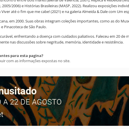
005/2006) e Histórias Brasileiras (MASP, 2022). Realizou exposições individ
Viver até o fim que me cabe! (2021) e na galeria Almeida & Dale com Um espe
ricana, em 2000. Suas obras integram coleções importantes, como as do Mu
e Pinacoteca de São Paulo.
incurável, enfrentando a doença com cuidados paliativos. Faleceu em 20 d
ente nas discussões sobre negritude, memória, identidade e resistência.
antes para esta pagina?
buir com as informações expostas no site.