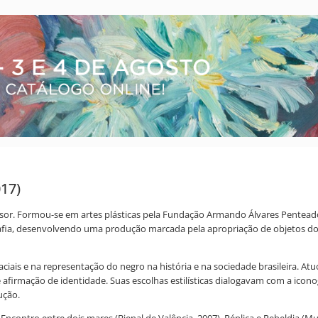
017)
rofessor. Formou-se em artes plásticas pela Fundação Armando Álvares Pentea
grafia, desenvolvendo uma produção marcada pela apropriação de objetos d
 raciais e na representação do negro na história e na sociedade brasileira. 
 afirmação de identidade. Suas escolhas estilísticas dialogavam com a icono
ução.
 Encontro entre dois mares (Bienal de Valência, 2007), Réplica e Rebeldia (