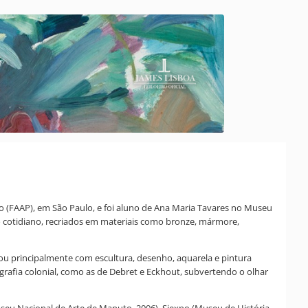
do (FAAP), em São Paulo, e foi aluno de Ana Maria Tavares no Museu
o cotidiano, recriados em materiais como bronze, mármore,
Atuou principalmente com escultura, desenho, aquarela e pintura
grafia colonial, como as de Debret e Eckhout, subvertendo o olhar
Museu Nacional de Arte de Maputo, 2006), Siexpo (Museu de História