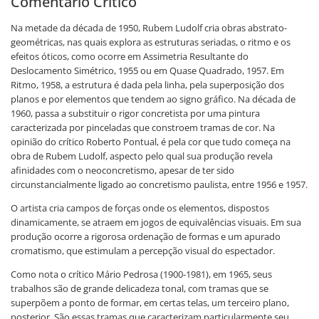
Comentário Crítico
Na metade da década de 1950, Rubem Ludolf cria obras abstrato-
geométricas, nas quais explora as estruturas seriadas, o ritmo e os
efeitos óticos, como ocorre em Assimetria Resultante do
Deslocamento Simétrico, 1955 ou em Quase Quadrado, 1957. Em
Ritmo, 1958, a estrutura é dada pela linha, pela superposição dos
planos e por elementos que tendem ao signo gráfico. Na década de
1960, passa a substituir o rigor concretista por uma pintura
caracterizada por pinceladas que constroem tramas de cor. Na
opinião do crítico Roberto Pontual, é pela cor que tudo começa na
obra de Rubem Ludolf, aspecto pelo qual sua produção revela
afinidades com o neoconcretismo, apesar de ter sido
circunstancialmente ligado ao concretismo paulista, entre 1956 e 1957.
O artista cria campos de forças onde os elementos, dispostos
dinamicamente, se atraem em jogos de equivalências visuais. Em sua
produção ocorre a rigorosa ordenação de formas e um apurado
cromatismo, que estimulam a percepção visual do espectador.
Como nota o crítico Mário Pedrosa (1900-1981), em 1965, seus
trabalhos são de grande delicadeza tonal, com tramas que se
superpõem a ponto de formar, em certas telas, um terceiro plano,
posterior. São essas tramas que caracterizam particularmente seu