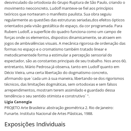
desvinculado da ortodoxia do Grupo Ruptura de São Paulo, criando o
movimento neoconcreto, Ludolf manteve-se fiel aos princípios
teóricos que nortearam o manifesto paulista. Sua obra seguiu
regularmente as questões das estruturas seriadas,dos efeitos ópticos
orientados pela visão gestáltica do espaço, da cor programada. Para
Rubem Ludolf, a superfície do quadro funciona como um campo de
forças onde os elementos, dispostos dinamicamente, se atraem em
jogos de ambivalências visuais. A mecânica rigorosa de ordenação das
formas no espaço e o cromatismo também tratado linear e
metodicamentede forma a estimular a percepção sensorial do
espectador, são as constantes principais de seu trabalho. Nos anos 60,
entretanto, Mário Pedrosa já observa, tanto em Ludolf quanto em
Décio Vieira, uma certa libertação do dogmatismo concreto,
afirmando que ´cada um à sua maneira, libertando-se dos rigorismos
técnicos, das limitações dogmáticas, sem ortodoxias e sem falsos
arrependimentos, mostram terem assimilado e guardado dessa
tendência o seu sentido otimista e construtivo´ ".
Ligia Canongia
PROJETO Arte Brasileira: abstração geométrica 2. Rio de Janeiro:
Funarte. Instituto Nacional de Artes Plásticas, 1988.
Exposições Individuais