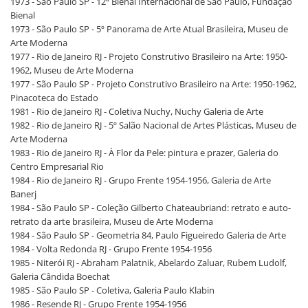
1973 - São Paulo SP - 12ª Bienal Internacional de São Paulo, Fundação
Bienal
1973 - São Paulo SP - 5º Panorama de Arte Atual Brasileira, Museu de
Arte Moderna
1977 - Rio de Janeiro RJ - Projeto Construtivo Brasileiro na Arte: 1950-
1962, Museu de Arte Moderna
1977 - São Paulo SP - Projeto Construtivo Brasileiro na Arte: 1950-1962,
Pinacoteca do Estado
1981 - Rio de Janeiro RJ - Coletiva Nuchy, Nuchy Galeria de Arte
1982 - Rio de Janeiro RJ - 5º Salão Nacional de Artes Plásticas, Museu de
Arte Moderna
1983 - Rio de Janeiro RJ - À Flor da Pele: pintura e prazer, Galeria do
Centro Empresarial Rio
1984 - Rio de Janeiro RJ - Grupo Frente 1954-1956, Galeria de Arte
Banerj
1984 - São Paulo SP - Coleção Gilberto Chateaubriand: retrato e auto-
retrato da arte brasileira, Museu de Arte Moderna
1984 - São Paulo SP - Geometria 84, Paulo Figueiredo Galeria de Arte
1984 - Volta Redonda RJ - Grupo Frente 1954-1956
1985 - Niterói RJ - Abraham Palatnik, Abelardo Zaluar, Rubem Ludolf,
Galeria Cândida Boechat
1985 - São Paulo SP - Coletiva, Galeria Paulo Klabin
1986 - Resende RJ - Grupo Frente 1954-1956