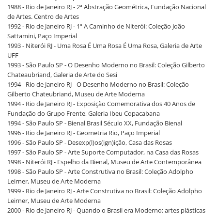
1988 - Rio de Janeiro RJ - 2ª Abstração Geométrica, Fundação Nacional
de Artes. Centro de Artes
1992 - Rio de Janeiro RJ - 1ª A Caminho de Niterói: Coleção João
Sattamini, Paço Imperial
1993 - Niterói RJ - Uma Rosa É Uma Rosa É Uma Rosa, Galeria de Arte
UFF
1993 - São Paulo SP - O Desenho Moderno no Brasil: Coleção Gilberto
Chateaubriand, Galeria de Arte do Sesi
1994 - Rio de Janeiro RJ - O Desenho Moderno no Brasil: Coleção
Gilberto Chateubriand, Museu de Arte Moderna
1994 - Rio de Janeiro RJ - Exposição Comemorativa dos 40 Anos de
Fundação do Grupo Frente, Galeria Ibeu Copacabana
1994 - São Paulo SP - Bienal Brasil Século XX, Fundação Bienal
1996 - Rio de Janeiro RJ - Geometria Rio, Paço Imperial
1996 - São Paulo SP - Desexp(l)os(ign)ição, Casa das Rosas
1997 - São Paulo SP - Arte Suporte Computador, na Casa das Rosas
1998 - Niterói RJ - Espelho da Bienal, Museu de Arte Contemporânea
1998 - São Paulo SP - Arte Construtiva no Brasil: Coleção Adolpho
Leirner, Museu de Arte Moderna
1999 - Rio de Janeiro RJ - Arte Construtiva no Brasil: Coleção Adolpho
Leirner, Museu de Arte Moderna
2000 - Rio de Janeiro RJ - Quando o Brasil era Moderno: artes plásticas