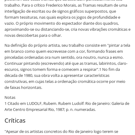
trabalho. Para o crítico Frederico Morais, as Tramas resultam de uma
interligação de escritas ou de signos gráficos superpostos, que
formam tessituras, nas quais explora os jogos de profundidade e
vazio. O próprio movimento do espectador diante dos quadros,
aproximando-se ou distanciando-se, cria novas vibrações cromáticas e
novas descobertas para o olhar.
Na definição do próprio artista, seu trabalho consiste em "pintar a tela
em branco como quem escrevesse com a cor, formando frases em
pinceladas ordenadas ora num sentido, ora noutro, nunca a esmo.
Continuar pintando (escrevendo) até que as tramas, labirintos, claro-
escuros, signos tomem forma e comecem a respirar".1 No fim da
década de 1980, sua obra volta a apresentar características
construtivas, em cujas telas a ordenação cromática ocorre por meio
de faixas horizontais.
Notas
1 Citado em LUDOLF, Rubem. Rubem Ludolf: Rio de Janeiro: Galeria de
Arte Centro Empresarial Rio, 1987; p. n. numeradas.
Críticas
"Apesar de os artistas concretos do Rio de Janeiro logo terem se