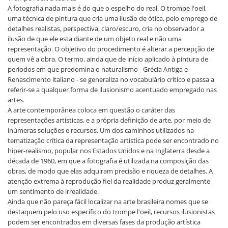
A fotografia nada mais é do que o espelho do real. O trompe l'oeil,
uma técnica de pintura que cria uma ilusão de ótica, pelo emprego de
detalhes realistas, perspectiva, claro/escuro, cria no observador a
ilusão de que ele esta diante de um objeto real e não uma
representação. O objetivo do procedimento é alterar a percepção de
quem vê a obra. O termo, ainda que de início aplicado à pintura de
períodos em que predomina o naturalismo - Grécia Antiga e
Renascimento italiano - se generaliza no vocabulário crítico e passa a
referir-se a qualquer forma de ilusionismo acentuado empregado nas
artes.
A arte contemporânea coloca em questão o caráter das
representações artísticas, e a própria definição de arte, por meio de
inúmeras soluções e recursos. Um dos caminhos utilizados na
tematização crítica da representação artística pode ser encontrado no
hiper-realismo, popular nos Estados Unidos e na Inglaterra desde a
década de 1960, em que a fotografia é utilizada na composição das
obras, de modo que elas adquiram precisão e riqueza de detalhes. A
atenção extrema à reprodução fiel da realidade produz geralmente
um sentimento de irrealidade.
Ainda que não pareça fácil localizar na arte brasileira nomes que se
destaquem pelo uso específico do trompe l'oeil, recursos ilusionistas
podem ser encontrados em diversas fases da produção artística