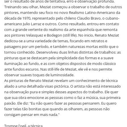
ser o resultado de anos de tentativa, erro e observação profunda.
Treinando seu olhar, Meziat começou a observar o trabalho de outros
pintores, mantendo seu foco no novo Realismo Latino-Americano da
década de 1970, representado pelo chileno Claudio Bravo, o cubano-
americano Julio Larraz e outros. Como resultado, entrou em contato
com a grande vertente do realismo da arte espanhola que remonta
aos pintores Velasquez e Bodegon (still life). No inicio, Renato Meziat
dedicou-se a uma variedade de temas, focando em retratos e
paisagens por um período, e também naturezas mortas estilo que o
tornou conhecido. Desenvolveu duas linhas distintas de trabalhos: as
pinturas que se destacam pela simplicidade das formas e a suave
iluminação ao fundo, e as com objetos dispostos de modo clássico
ante fundos escuros. Nas still-life de Meziat, ele vê e nos permite
observar suaves toques de luminosidade.
As pinturas de Renato Meziat revelam um conhecimento de técnica
aliado a uma detalhada visao pictórica. O artista não está interessado
na observação pura e simples desses aspectos do trabalho. Ele quer
que sua obra emocione as pessoas como o faz a música, sua primeira
paixão. Ele diz: "Eu não quero fazer as pessoas pensarem. Eu quero
fazer telas tão bonitas que quando as olharem, as pessoas não
consigam pensar em mais nada."
Trompe l'oeil, a técnica