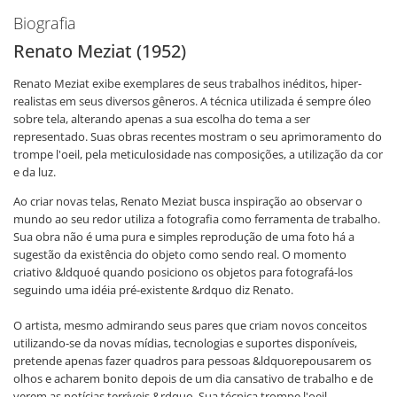
Biografia
Renato Meziat (1952)
Renato Meziat exibe exemplares de seus trabalhos inéditos, hiper-
realistas em seus diversos gêneros. A técnica utilizada é sempre óleo
sobre tela, alterando apenas a sua escolha do tema a ser
representado. Suas obras recentes mostram o seu aprimoramento do
trompe l'oeil, pela meticulosidade nas composições, a utilização da cor
e da luz.
Ao criar novas telas, Renato Meziat busca inspiração ao observar o
mundo ao seu redor utiliza a fotografia como ferramenta de trabalho.
Sua obra não é uma pura e simples reprodução de uma foto há a
sugestão da existência do objeto como sendo real. O momento
criativo &ldquoé quando posiciono os objetos para fotografá-los
seguindo uma idéia pré-existente &rdquo diz Renato.
O artista, mesmo admirando seus pares que criam novos conceitos
utilizando-se da novas mídias, tecnologias e suportes disponíveis,
pretende apenas fazer quadros para pessoas &ldquorepousarem os
olhos e acharem bonito depois de um dia cansativo de trabalho e de
verem as notícias terríveis &rdquo. Sua técnica,trompe l'oeil,