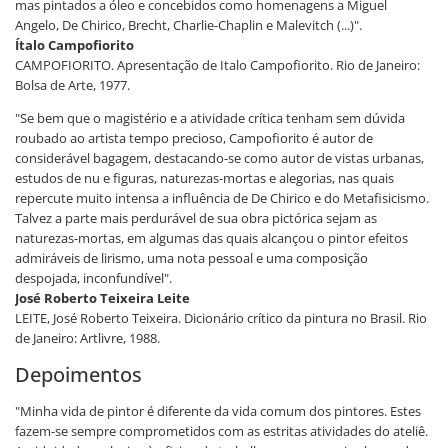
mas pintados a óleo e concebidos como homenagens a Miguel
Angelo, De Chirico, Brecht, Charlie-Chaplin e Malevitch (...)".
Ítalo Campofiorito
CAMPOFIORITO. Apresentação de Italo Campofiorito. Rio de Janeiro:
Bolsa de Arte, 1977.
"Se bem que o magistério e a atividade crítica tenham sem dúvida
roubado ao artista tempo precioso, Campofiorito é autor de
considerável bagagem, destacando-se como autor de vistas urbanas,
estudos de nu e figuras, naturezas-mortas e alegorias, nas quais
repercute muito intensa a influência de De Chirico e do Metafisicismo.
Talvez a parte mais perdurável de sua obra pictórica sejam as
naturezas-mortas, em algumas das quais alcançou o pintor efeitos
admiráveis de lirismo, uma nota pessoal e uma composição
despojada, inconfundível".
José Roberto Teixeira Leite
LEITE, José Roberto Teixeira. Dicionário crítico da pintura no Brasil. Rio
de Janeiro: Artlivre, 1988.
Depoimentos
"Minha vida de pintor é diferente da vida comum dos pintores. Estes
fazem-se sempre comprometidos com as estritas atividades do ateliê.