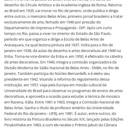
desenho do Círculo Artístico e da Academia Inglesa de Roma. Retorna
ao Brasil em 1935, vai morar no Rio de Janeiro, onde publica e dirige,
entre outros, o mensário Belas Artes, primeiro jornal brasileiro a tratar
exclusivamente de arte, fechado em 1940 por pressão do
Departamento de Imprensa e Propaganda - DIP. Após um curto
tempo no Rio, passa a viver no interior do Estado de São Paulo,
período em que organiza e dirige a Escola de Belas Artes de
Araraquara, na qual leciona pintura até 1937. Volta para o Rio de
Janeiro em 1938, dá aulas de desenho e artes decorativas até 1949 na
Enba. Torna-se vice-diretor da Enba e, em 1950, é efetivado na cátedra
de artes decorativas. Em 1940, integra a comissão organizadora da
Divisão Moderna do Salão Nacional de Belas Artes - SNBA, no Rio de
Janeiro. Também participa do Núcleo Bernardelli, e é eleito seu
presidente em 1942. Visando à reforma do regulamento dessa
instituição, em 1957, viaja pela Europa em missão cultural da
Universidade do Brasil para observar os programas de ensino de artes
decorativas, e aproveita a ocasião para estudar a técnica de mosaico
em Ravena, Itália. Entre 1961 e 1963, integra a Comissão Nacional de
Belas Artes. Ganha o título de professor emérito da Universidade
Federal do Rio de Janeiro - UFRJ, em 1981. É autor, entre outros, do
livro História da Pintura Brasileira no Século XIX, lançado pelas Edições
Pinakotheke em 1983, e com ele recebe o Prêmio Jabuti da Câmara