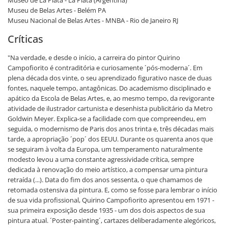
Museu de Belas Artes - Belém PA
Museu Nacional de Belas Artes - MNBA - Rio de Janeiro RJ
Críticas
"Na verdade, e desde o início, a carreira do pintor Quirino
Campofiorito é contraditória e curiosamente ´pós-moderna´. Em
plena década dos vinte, o seu aprendizado figurativo nasce de duas
fontes, naquele tempo, antagônicas. Do academismo disciplinado e
apático da Escola de Belas Artes, e, ao mesmo tempo, da revigorante
atividade de ilustrador cartunista e desenhista publicitário da Metro
Goldwin Meyer. Explica-se a facilidade com que compreendeu, em
seguida, o modernismo de Paris dos anos trinta e, três décadas mais
tarde, a apropriação ´pop´ dos EEUU. Durante os quarenta anos que
se seguiram à volta da Europa, um temperamento naturalmente
modesto levou a uma constante agressividade crítica, sempre
dedicada à renovação do meio artístico, a compensar uma pintura
retraída (...). Data do fim dos anos sessenta, o que chamamos de
retomada ostensiva da pintura. E, como se fosse para lembrar o início
de sua vida profissional, Quirino Campofiorito apresentou em 1971 -
sua primeira exposição desde 1935 - um dos dois aspectos de sua
pintura atual. ´Poster-painting´, cartazes deliberadamente alegóricos,