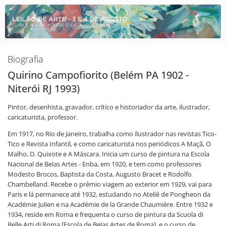
Biografia
Quirino Campofiorito (Belém PA 1902 -
Niterói RJ 1993)
Pintor, desenhista, gravador, crítico e historiador da arte, ilustrador,
caricaturista, professor.
Em 1917, no Rio de Janeiro, trabalha como ilustrador nas revistas Tico-
Tico e Revista Infantil, e como caricaturista nos periódicos A Maçã, O
Malho, D. Quixote e A Máscara. Inicia um curso de pintura na Escola
Nacional de Belas Artes - Enba, em 1920, e tem como professores
Modesto Brocos, Baptista da Costa, Augusto Bracet e Rodolfo
Chambelland. Recebe o prêmio viagem ao exterior em 1929, vai para
Paris e lá permanece até 1932, estudando no Ateliê de Pongheon da
Académie Julien e na Académie de la Grande Chaumière. Entre 1932 e
1934, reside em Roma e frequenta o curso de pintura da Scuola di
Belle Arti di Roma [Escola de Belas Artes de Roma] e o curso de