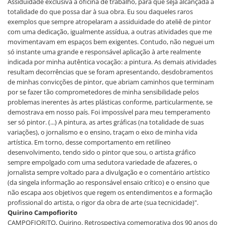
Assiduidade exclusiva à oficina de trabalho, para que seja alcançada a
totalidade do que possa dar à sua obra. Eu sou daqueles raros
exemplos que sempre atropelaram a assiduidade do ateliê de pintor
com uma dedicação, igualmente assídua, a outras atividades que me
movimentavam em espaços bem exigentes. Contudo, não neguei um
só instante uma grande e responsável aplicação à arte realmente
indicada por minha autêntica vocação: a pintura. As demais atividades
resultam decorrências que se foram apresentando, desdobramentos
de minhas convicções de pintor, que abriam caminhos que terminam
por se fazer tão comprometedores de minha sensibilidade pelos
problemas inerentes às artes plásticas conforme, particularmente, se
demostrava em nosso país. Foi impossível para meu temperamento
ser só pintor. (...) A pintura, as artes gráficas (na totalidade de suas
variações), o jornalismo e o ensino, traçam o eixo de minha vida
artística. Em torno, desse comportamento em retilíneo
desenvolvimento, tendo sido o pintor que sou, o artista gráfico
sempre empolgado com uma sedutora variedade de afazeres, o
jornalista sempre voltado para a divulgação e o comentário artístico
(da singela informação ao responsável ensaio crítico) e o ensino que
não escapa aos objetivos que regem os entendimentos e a formação
profissional do artista, o rigor da obra de arte (sua tecnicidade)".
Quirino Campofiorito
CAMPOFIORITO, Quirino. Retrospectiva comemorativa dos 90 anos do