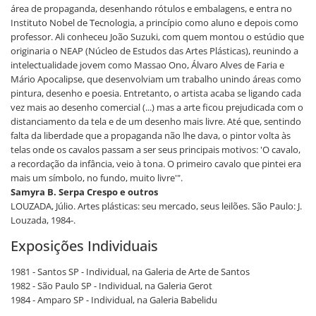
área de propaganda, desenhando rótulos e embalagens, e entra no
Instituto Nobel de Tecnologia, a princípio como aluno e depois como
professor. Ali conheceu João Suzuki, com quem montou o estúdio que
originaria o NEAP (Núcleo de Estudos das Artes Plásticas), reunindo a
intelectualidade jovem como Massao Ono, Álvaro Alves de Faria e
Mário Apocalipse, que desenvolviam um trabalho unindo áreas como
pintura, desenho e poesia. Entretanto, o artista acaba se ligando cada
vez mais ao desenho comercial (...) mas a arte ficou prejudicada com o
distanciamento da tela e de um desenho mais livre. Até que, sentindo
falta da liberdade que a propaganda não lhe dava, o pintor volta às
telas onde os cavalos passam a ser seus principais motivos: 'O cavalo,
a recordação da infância, veio à tona. O primeiro cavalo que pintei era
mais um símbolo, no fundo, muito livre'".
Samyra B. Serpa Crespo e outros
LOUZADA, Júlio. Artes plásticas: seu mercado, seus leilões. São Paulo: J.
Louzada, 1984-.
Exposições Individuais
1981 - Santos SP - Individual, na Galeria de Arte de Santos
1982 - São Paulo SP - Individual, na Galeria Gerot
1984 - Amparo SP - Individual, na Galeria Babelidu