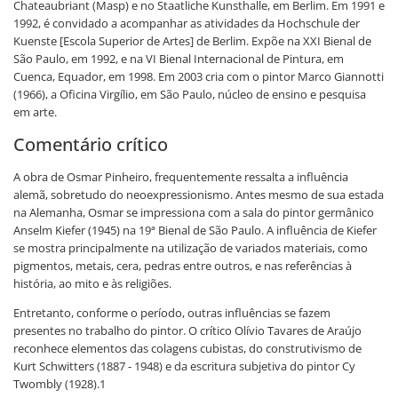
Chateaubriant (Masp) e no Staatliche Kunsthalle, em Berlim. Em 1991 e
1992, é convidado a acompanhar as atividades da Hochschule der
Kuenste [Escola Superior de Artes] de Berlim. Expõe na XXI Bienal de
São Paulo, em 1992, e na VI Bienal Internacional de Pintura, em
Cuenca, Equador, em 1998. Em 2003 cria com o pintor Marco Giannotti
(1966), a Oficina Virgílio, em São Paulo, núcleo de ensino e pesquisa
em arte.
Comentário crítico
A obra de Osmar Pinheiro, frequentemente ressalta a influência
alemã, sobretudo do neoexpressionismo. Antes mesmo de sua estada
na Alemanha, Osmar se impressiona com a sala do pintor germânico
Anselm Kiefer (1945) na 19ª Bienal de São Paulo. A influência de Kiefer
se mostra principalmente na utilização de variados materiais, como
pigmentos, metais, cera, pedras entre outros, e nas referências à
história, ao mito e às religiões.
Entretanto, conforme o período, outras influências se fazem
presentes no trabalho do pintor. O crítico Olívio Tavares de Araújo
reconhece elementos das colagens cubistas, do construtivismo de
Kurt Schwitters (1887 - 1948) e da escritura subjetiva do pintor Cy
Twombly (1928).1