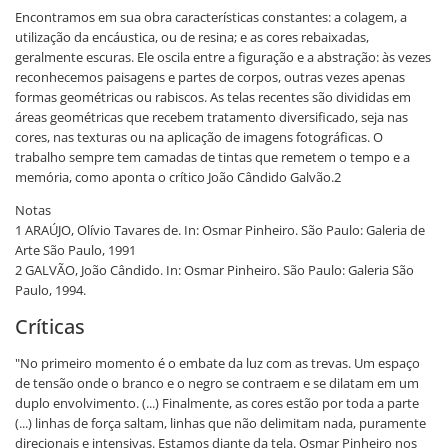
Encontramos em sua obra características constantes: a colagem, a
utilização da encáustica, ou de resina; e as cores rebaixadas,
geralmente escuras. Ele oscila entre a figuração e a abstração: às vezes
reconhecemos paisagens e partes de corpos, outras vezes apenas
formas geométricas ou rabiscos. As telas recentes são divididas em
áreas geométricas que recebem tratamento diversificado, seja nas
cores, nas texturas ou na aplicação de imagens fotográficas. O
trabalho sempre tem camadas de tintas que remetem o tempo e a
memória, como aponta o crítico João Cândido Galvão.2
Notas
1 ARAÚJO, Olívio Tavares de. In: Osmar Pinheiro. São Paulo: Galeria de
Arte São Paulo, 1991
2 GALVÃO, João Cândido. In: Osmar Pinheiro. São Paulo: Galeria São
Paulo, 1994.
Críticas
"No primeiro momento é o embate da luz com as trevas. Um espaço
de tensão onde o branco e o negro se contraem e se dilatam em um
duplo envolvimento. (...) Finalmente, as cores estão por toda a parte
(...) linhas de força saltam, linhas que não delimitam nada, puramente
direcionais e intensivas. Estamos diante da tela. Osmar Pinheiro nos