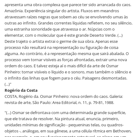
apresenta uma obra complexa que parece ter sido arrancada do caos.
Amazônia. Experiência singular do artista. Fluxos em meandros
atravessam raízes negras que sobem ao céu se envolvendo umas às
outras ao infinito. Grandes correntes líquidas refletem, no seu silêncio,
uma estranha sonoridade que atravessa o ar. Núpcias com o
elementar, com o molecular que é este grande Deserto Verde. (...)
Deste trajeto o artista extrai o germe de sua obra. Apenas esse
processo não resultará na representação ou figuração de coisa
alguma. Ao contrário, é a representação mesma que sairá abalada. O
processo vem tornar visíveis as forças afrontadas, extrair uma nova
ordem do caos. E talvez esteja aí o mais difícil da arte de Osmar
Pinheiro: tornar visíveis o líquido e o sonoro, mas também o silêncio e
o infinito das linhas que fogem para o céu. Paisagens desmontadas.
(...)"
Rogério da Costa
COSTA, Rogério da. Osmar Pinheiro: nova ordem do caos. Galeria:
revista de arte, São Paulo: Area Editorial, n. 11, p. 79-81, 1988.
"(...) Osmar se defrontava com uma determinada grande superfície,
que ele tratava de resolver. Na pintura atual, enuncia, primeiro,
unidades mínimas de significação - pequeninas telas, ou quadros-
objetos -, análogas, em sua gênese, a uma célula rítmica em Bethoven,