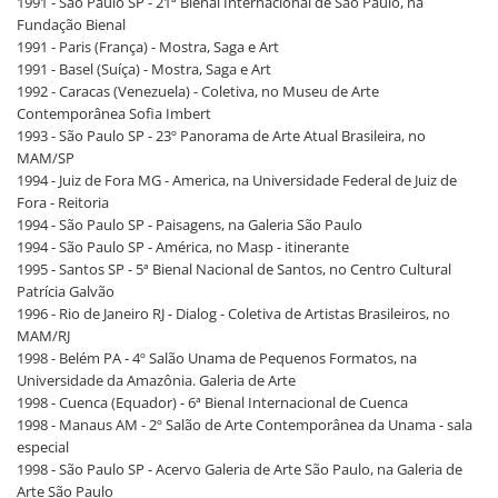
1991 - São Paulo SP - 21ª Bienal Internacional de São Paulo, na
Fundação Bienal
1991 - Paris (França) - Mostra, Saga e Art
1991 - Basel (Suíça) - Mostra, Saga e Art
1992 - Caracas (Venezuela) - Coletiva, no Museu de Arte
Contemporânea Sofia Imbert
1993 - São Paulo SP - 23º Panorama de Arte Atual Brasileira, no
MAM/SP
1994 - Juiz de Fora MG - America, na Universidade Federal de Juiz de
Fora - Reitoria
1994 - São Paulo SP - Paisagens, na Galeria São Paulo
1994 - São Paulo SP - América, no Masp - itinerante
1995 - Santos SP - 5ª Bienal Nacional de Santos, no Centro Cultural
Patrícia Galvão
1996 - Rio de Janeiro RJ - Dialog - Coletiva de Artistas Brasileiros, no
MAM/RJ
1998 - Belém PA - 4º Salão Unama de Pequenos Formatos, na
Universidade da Amazônia. Galeria de Arte
1998 - Cuenca (Equador) - 6ª Bienal Internacional de Cuenca
1998 - Manaus AM - 2º Salão de Arte Contemporânea da Unama - sala
especial
1998 - São Paulo SP - Acervo Galeria de Arte São Paulo, na Galeria de
Arte São Paulo