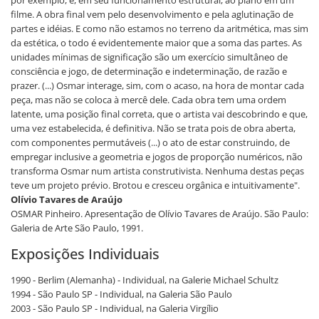
por exemplo, e, em seu funcionamento estrutural, ao plano em um
filme. A obra final vem pelo desenvolvimento e pela aglutinação de
partes e idéias. E como não estamos no terreno da aritmética, mas sim
da estética, o todo é evidentemente maior que a soma das partes. As
unidades mínimas de significação são um exercício simultâneo de
consciência e jogo, de determinação e indeterminação, de razão e
prazer. (...) Osmar interage, sim, com o acaso, na hora de montar cada
peça, mas não se coloca à mercê dele. Cada obra tem uma ordem
latente, uma posição final correta, que o artista vai descobrindo e que,
uma vez estabelecida, é definitiva. Não se trata pois de obra aberta,
com componentes permutáveis (...) o ato de estar construindo, de
empregar inclusive a geometria e jogos de proporção numéricos, não
transforma Osmar num artista construtivista. Nenhuma destas peças
teve um projeto prévio. Brotou e cresceu orgânica e intuitivamente".
Olívio Tavares de Araújo
OSMAR Pinheiro. Apresentação de Olívio Tavares de Araújo. São Paulo:
Galeria de Arte São Paulo, 1991.
Exposições Individuais
1990 - Berlim (Alemanha) - Individual, na Galerie Michael Schultz
1994 - São Paulo SP - Individual, na Galeria São Paulo
2003 - São Paulo SP - Individual, na Galeria Virgílio