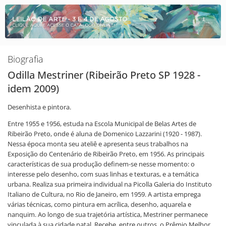
Biografia
Odilla Mestriner (Ribeirão Preto SP 1928 -
idem 2009)
Desenhista e pintora.
Entre 1955 e 1956, estuda na Escola Municipal de Belas Artes de
Ribeirão Preto, onde é aluna de Domenico Lazzarini (1920 - 1987).
Nessa época monta seu ateliê e apresenta seus trabalhos na
Exposição do Centenário de Ribeirão Preto, em 1956. As principais
características de sua produção definem-se nesse momento: o
interesse pelo desenho, com suas linhas e texturas, e a temática
urbana. Realiza sua primeira individual na Picolla Galeria do Instituto
Italiano de Cultura, no Rio de Janeiro, em 1959. A artista emprega
várias técnicas, como pintura em acrílica, desenho, aquarela e
nanquim. Ao longo de sua trajetória artística, Mestriner permanece
vinculada à sua cidade natal. Recebe, entre outros, o Prêmio Melhor