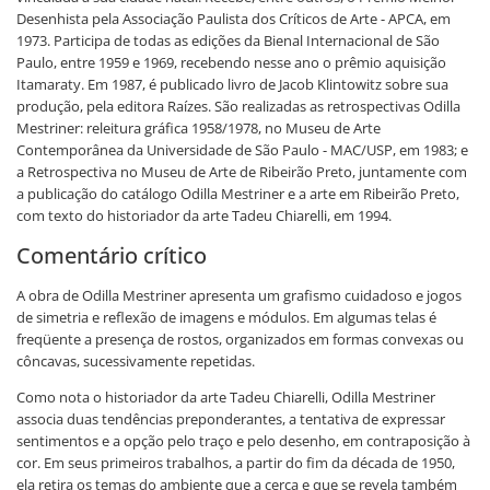
Desenhista pela Associação Paulista dos Críticos de Arte - APCA, em
1973. Participa de todas as edições da Bienal Internacional de São
Paulo, entre 1959 e 1969, recebendo nesse ano o prêmio aquisição
Itamaraty. Em 1987, é publicado livro de Jacob Klintowitz sobre sua
produção, pela editora Raízes. São realizadas as retrospectivas Odilla
Mestriner: releitura gráfica 1958/1978, no Museu de Arte
Contemporânea da Universidade de São Paulo - MAC/USP, em 1983; e
a Retrospectiva no Museu de Arte de Ribeirão Preto, juntamente com
a publicação do catálogo Odilla Mestriner e a arte em Ribeirão Preto,
com texto do historiador da arte Tadeu Chiarelli, em 1994.
Comentário crítico
A obra de Odilla Mestriner apresenta um grafismo cuidadoso e jogos
de simetria e reflexão de imagens e módulos. Em algumas telas é
freqüente a presença de rostos, organizados em formas convexas ou
côncavas, sucessivamente repetidas.
Como nota o historiador da arte Tadeu Chiarelli, Odilla Mestriner
associa duas tendências preponderantes, a tentativa de expressar
sentimentos e a opção pelo traço e pelo desenho, em contraposição à
cor. Em seus primeiros trabalhos, a partir do fim da década de 1950,
ela retira os temas do ambiente que a cerca e que se revela também