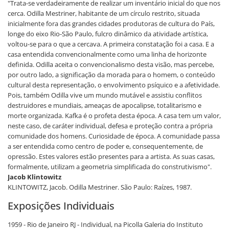
"Trata-se verdadeiramente de realizar um inventário inicial do que nos
cerca. Odilla Mestriner, habitante de um círculo restrito, situada
inicialmente fora das grandes cidades produtoras de cultura do País,
longe do eixo Rio-São Paulo, fulcro dinâmico da atividade artística,
voltou-se para o que a cercava. A primeira constatação foi a casa. E a
casa entendida convencionalmente como uma linha de horizonte
definida. Odilla aceita o convencionalismo desta visão, mas percebe,
por outro lado, a significação da morada para o homem, o conteúdo
cultural desta representação, o envolvimento psíquico e a afetividade.
Pois, também Odilla vive um mundo mutável e assistiu conflitos
destruidores e mundiais, ameaças de apocalipse, totalitarismo e
morte organizada. Kafka é o profeta desta época. A casa tem um valor,
neste caso, de caráter individual, defesa e proteção contra a própria
comunidade dos homens. Curiosidade de época. A comunidade passa
a ser entendida como centro de poder e, consequentemente, de
opressão. Estes valores estão presentes para a artista. As suas casas,
formalmente, utilizam a geometria simplificada do construtivismo".
Jacob Klintowitz
KLINTOWITZ, Jacob. Odilla Mestriner. São Paulo: Raízes, 1987.
Exposições Individuais
1959 - Rio de Janeiro RJ - Individual, na Picolla Galeria do Instituto