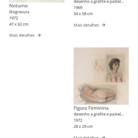
desenho a grafite e pastel
Noturno
sobre papel
1969
litogravura
34 x 58 cm
1972
47 x 62 cm
Mais detalhes
Mais detalhes
Figura Feminina
desenho a grafite e pastel
sobre papel
1972
28 x 29 cm
Mais detalhes