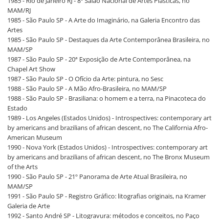
1985 - Rio de Janeiro RJ - 8º Salão Nacional de Artes Plásticas, no
MAM/RJ
1985 - São Paulo SP - A Arte do Imaginário, na Galeria Encontro das
Artes
1985 - São Paulo SP - Destaques da Arte Contemporânea Brasileira, no
MAM/SP
1987 - São Paulo SP - 20ª Exposição de Arte Contemporânea, na
Chapel Art Show
1987 - São Paulo SP - O Ofício da Arte: pintura, no Sesc
1988 - São Paulo SP - A Mão Afro-Brasileira, no MAM/SP
1988 - São Paulo SP - Brasiliana: o homem e a terra, na Pinacoteca do
Estado
1989 - Los Angeles (Estados Unidos) - Introspectives: contemporary art
by americans and brazilians of african descent, no The California Afro-
American Museum
1990 - Nova York (Estados Unidos) - Introspectives: contemporary art
by americans and brazilians of african descent, no The Bronx Museum
of the Arts
1990 - São Paulo SP - 21º Panorama de Arte Atual Brasileira, no
MAM/SP
1991 - São Paulo SP - Registro Gráfico: litografias originais, na Kramer
Galeria de Arte
1992 - Santo André SP - Litogravura: métodos e conceitos, no Paço