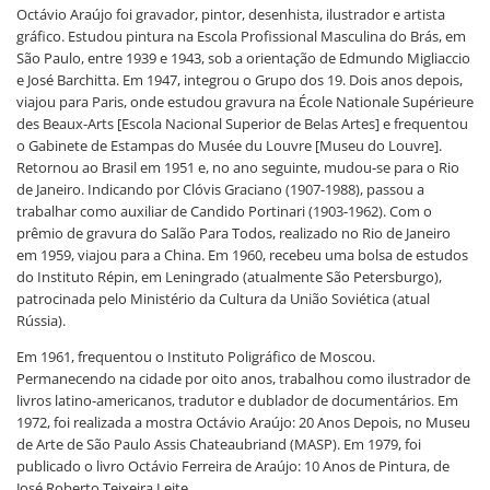
Octávio Araújo foi gravador, pintor, desenhista, ilustrador e artista
gráfico. Estudou pintura na Escola Profissional Masculina do Brás, em
São Paulo, entre 1939 e 1943, sob a orientação de Edmundo Migliaccio
e José Barchitta. Em 1947, integrou o Grupo dos 19. Dois anos depois,
viajou para Paris, onde estudou gravura na École Nationale Supérieure
des Beaux-Arts [Escola Nacional Superior de Belas Artes] e frequentou
o Gabinete de Estampas do Musée du Louvre [Museu do Louvre].
Retornou ao Brasil em 1951 e, no ano seguinte, mudou-se para o Rio
de Janeiro. Indicando por Clóvis Graciano (1907-1988), passou a
trabalhar como auxiliar de Candido Portinari (1903-1962). Com o
prêmio de gravura do Salão Para Todos, realizado no Rio de Janeiro
em 1959, viajou para a China. Em 1960, recebeu uma bolsa de estudos
do Instituto Répin, em Leningrado (atualmente São Petersburgo),
patrocinada pelo Ministério da Cultura da União Soviética (atual
Rússia).
Em 1961, frequentou o Instituto Poligráfico de Moscou.
Permanecendo na cidade por oito anos, trabalhou como ilustrador de
livros latino-americanos, tradutor e dublador de documentários. Em
1972, foi realizada a mostra Octávio Araújo: 20 Anos Depois, no Museu
de Arte de São Paulo Assis Chateaubriand (MASP). Em 1979, foi
publicado o livro Octávio Ferreira de Araújo: 10 Anos de Pintura, de
José Roberto Teixeira Leite.