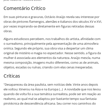
Comentário Crítico
Em suas pinturas e gravuras, Octávio Araújo revela seu interesse por
obras de pintores flamengos, alemães e italianos dos séculos XV e XVI,
por vezes inspirando-se diretamente em figuras retiradas dessas
obras.
Alguns estudiosos percebem, nos trabalhos do artista, afinidade com
o surrealismo, principalmente pela apresentação de uma atmosfera
onírica. Segundo ele próprio, sua obra visa a despertar um clima
original de mistério e magia no espectador. Nesse sentido, a figura da
mulher é associada aos elementos da natureza. Araújo mescla, numa
mesma composição, imagens muito diferentes, como as de animais,
objetos, escadas ou ruínas, criando com elas cenas inesperadas.
Críticas
"Desapareceu da área paulista, sem notícias dele. Vinte anos depois
ele voltou: itinerou na Ásia e na Europa (...) A novidade que nos levou
quando de volta foi a sua temática surrealista, pode ser em reação ao
realismo, ao qual mal se adaptou por bastante tempo sua fantasia
pirotécnica de descendência africana. Seu correr nos caminhos do