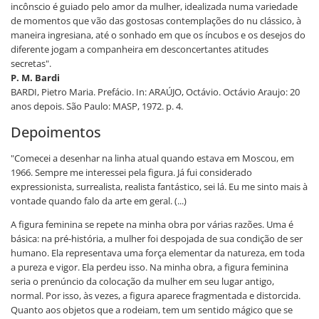
incônscio é guiado pelo amor da mulher, idealizada numa variedade
de momentos que vão das gostosas contemplações do nu clássico, à
maneira ingresiana, até o sonhado em que os íncubos e os desejos do
diferente jogam a companheira em desconcertantes atitudes
secretas".
P. M. Bardi
BARDI, Pietro Maria. Prefácio. In: ARAÚJO, Octávio. Octávio Araujo: 20
anos depois. São Paulo: MASP, 1972. p. 4.
Depoimentos
"Comecei a desenhar na linha atual quando estava em Moscou, em
1966. Sempre me interessei pela figura. Já fui considerado
expressionista, surrealista, realista fantástico, sei lá. Eu me sinto mais à
vontade quando falo da arte em geral. (...)
A figura feminina se repete na minha obra por várias razões. Uma é
básica: na pré-história, a mulher foi despojada de sua condição de ser
humano. Ela representava uma força elementar da natureza, em toda
a pureza e vigor. Ela perdeu isso. Na minha obra, a figura feminina
seria o prenúncio da colocação da mulher em seu lugar antigo,
normal. Por isso, às vezes, a figura aparece fragmentada e distorcida.
Quanto aos objetos que a rodeiam, tem um sentido mágico que se