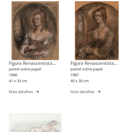
Figura Renascentista
Figura Renascentista
Feminina
Feminina
pastel sobre papel
pastel sobre papel
1988
1987
41 x 33 cm
40 x 30 cm
Mais detalhes
Mais detalhes