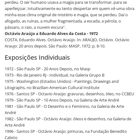
perdeu. O ser humano usava a magia para se transformar, para se
aperfeiçoar. Intuitivamente eu tento despertar em quem vê uma obra
minha esse clima original de mistério e magia, que se perdeu. Daí o
afogado, as ruínas, a mulher fragmentada, a escada, a pérola, o
pássaro, o raio, a nuvem escura".
Octávio Araújo a Eduardo Alves da Costa - 1972
COSTA, Eduardo Alves. Octávio Araújo. In: ARAÚJO, Octávio. Octávio
Araujo: 20 anos depois. São Paulo: MASP, 1972. p. 8-10.
Exposições Individuais
1972 - São Paulo SP - 20 Anos Depois, no Masp
1973 - Rio de Janeiro RJ - Individual, na Galeria Grupo B
1975 - Washington (Estados Unidos) - Paintings, Drawings and
Litographs, no Brazilian-American Cultural Institute
1976 - Santos SP - Octavio Araújo: gravuras, desenhos, óleo, no CCBEU
1979 - São Paulo SP - 10 Anos Depois, na Galeria de Arte André
1981 - São Paulo SP - O Desenho e o Feminino, na Galeria de Arte
André
1982 - São Paulo SP - Octávio Araújo: óleos e desenhos, na Galeria de
Arte André
1996 - Santos SP - Octávio Araújo: pinturas, na Fundação Benedito
Calixto