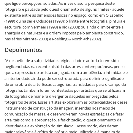
que ligue percepções isoladas. Ao invés disso, a pesquisa deste
fotógrafo é pautada pelo questionamento de alguns limites - aquele
existente entre as dimensões físicas no espaço, como em O Espelho
(1999) ou na série Oclusões (1998); o limite entre fotografia, pintura e
escultura, com Vermeer (1998) e Rio (2000); ou ainda o limite entre a
anarquia da natureza e a ordem imposta pelo ambiente construído,
nas séries Mirante (2003) e Roebling & North 4th (2002).
Depoimentos
"A despeito de a subjetividade, originalidade e autoria terem sido
neglicenciadas na recente história das artes contemporâneas, penso
que a expressão do artista conjugada com a ambiência, a intimidade e
a interioridade ainda pode ser estruturada para definir o significado
de uma obra de arte. Essas categorias, transladadas para o campo da
fotografia, também foram contestadas por artistas que se utilizaram
da fotografia de maneira divergente daquelas empregadas pelos
fotógrafos de arte. Esses artistas exploraram as potencialidades desse
instrumento de construção da imagem, inseridas nos meios de
comunicação de massa, e desenvolveram novas estratégias de fazer
arte, tais como a apropriação, a fetichização, o questionamento da
identidade e a exploração do simulacro. Desse modo, eles deram
maior relevância à crítica do próprio meio utilizado e à maneira de