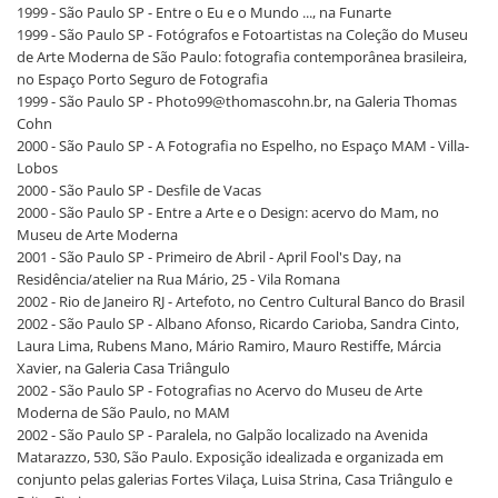
1999 - São Paulo SP - Entre o Eu e o Mundo ..., na Funarte
1999 - São Paulo SP - Fotógrafos e Fotoartistas na Coleção do Museu
de Arte Moderna de São Paulo: fotografia contemporânea brasileira,
no Espaço Porto Seguro de Fotografia
1999 - São Paulo SP - Photo99@thomascohn.br, na Galeria Thomas
Cohn
2000 - São Paulo SP - A Fotografia no Espelho, no Espaço MAM - Villa-
Lobos
2000 - São Paulo SP - Desfile de Vacas
2000 - São Paulo SP - Entre a Arte e o Design: acervo do Mam, no
Museu de Arte Moderna
2001 - São Paulo SP - Primeiro de Abril - April Fool's Day, na
Residência/atelier na Rua Mário, 25 - Vila Romana
2002 - Rio de Janeiro RJ - Artefoto, no Centro Cultural Banco do Brasil
2002 - São Paulo SP - Albano Afonso, Ricardo Carioba, Sandra Cinto,
Laura Lima, Rubens Mano, Mário Ramiro, Mauro Restiffe, Márcia
Xavier, na Galeria Casa Triângulo
2002 - São Paulo SP - Fotografias no Acervo do Museu de Arte
Moderna de São Paulo, no MAM
2002 - São Paulo SP - Paralela, no Galpão localizado na Avenida
Matarazzo, 530, São Paulo. Exposição idealizada e organizada em
conjunto pelas galerias Fortes Vilaça, Luisa Strina, Casa Triângulo e