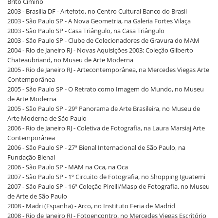
Brito Cimino
2003 - Brasília DF - Artefoto, no Centro Cultural Banco do Brasil
2003 - São Paulo SP - A Nova Geometria, na Galeria Fortes Vilaça
2003 - São Paulo SP - Casa Triângulo, na Casa Triângulo
2003 - São Paulo SP - Clube de Colecionadores de Gravura do MAM
2004 - Rio de Janeiro RJ - Novas Aquisições 2003: Coleção Gilberto
Chateaubriand, no Museu de Arte Moderna
2005 - Rio de Janeiro RJ - Artecontemporânea, na Mercedes Viegas Arte
Contemporânea
2005 - São Paulo SP - O Retrato como Imagem do Mundo, no Museu
de Arte Moderna
2005 - São Paulo SP - 29º Panorama de Arte Brasileira, no Museu de
Arte Moderna de São Paulo
2006 - Rio de Janeiro RJ - Coletiva de Fotografia, na Laura Marsiaj Arte
Contemporânea
2006 - São Paulo SP - 27ª Bienal Internacional de São Paulo, na
Fundação Bienal
2006 - São Paulo SP - MAM na Oca, na Oca
2007 - São Paulo SP - 1º Circuito de Fotografia, no Shopping Iguatemi
2007 - São Paulo SP - 16ª Coleção Pirelli/Masp de Fotografia, no Museu
de Arte de São Paulo
2008 - Madri (Espanha) - Arco, no Instituto Feria de Madrid
2008 - Rio de Janeiro RJ - Fotoencontro, no Mercedes Viegas Escritório