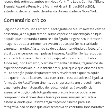
recebe dois prêmios, ambos em Nova York: The Louis Comfort Tiffany
Biennial Award e Rema Hort Mann Art Grant. Entre 2001 e 2003,
estuda no departamento de artes da Universidade de Nova York.
Comentário crítico
Segundo o crítico Dan Cameron, a fotografia de Mauro Restiffe vem se
baseando, já há algum tempo, numa espécie de observação oblíqua
daquilo que o circunda. Como se o fotógrafo dirigisse seu interesse a
imagens que aparentemente revelam pouco, porém na realidade
expressam muito. Afastando-se de qualquer tendência da fotografia
atual que encene ou manipule as imagens, Restiffe não faz retoques
em suas fotos, seja no laboratório, seja pelo uso do computador.
Ainda segundo Cameron, o artista fotografa detalhes, fragmentos de
experiências visuais, que insistem em sugerir que o que olhamos sem
muita atenção pode, freqüentemente, revelar tanto quanto aquilo
que queremos de fato ver. Para este crítico, essa atitude está ligada à
formação de Restiffe em cinema, pois representa um procedimento
vagamente cinematográfico de reduzir detalhes à experiência
essencial. A opção pela fotografia em preto e branco poderia ser
compreendida através dessa busca por uma imagem reduzida à
essência. Ainda que Restiffe traga traços do cinema para sua
fotografia, não há nela qualquer tentativa de criar uma linha narrativa